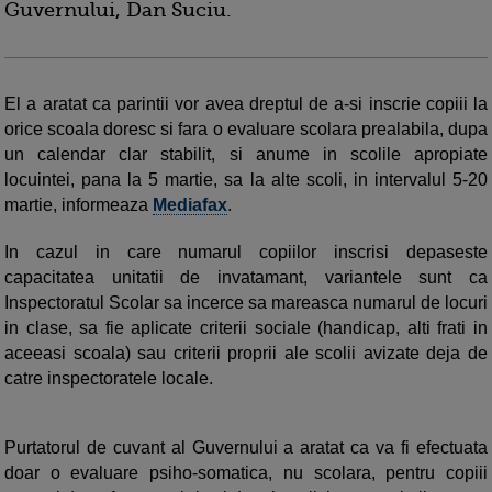
Guvernului, Dan Suciu.
El a aratat ca parintii vor avea dreptul de a-si inscrie copiii la
orice scoala doresc si fara o evaluare scolara prealabila, dupa
un calendar clar stabilit, si anume in scolile apropiate
locuintei, pana la 5 martie, sa la alte scoli, in intervalul 5-20
martie, informeaza
Mediafax
.
In cazul in care numarul copiilor inscrisi depaseste
capacitatea unitatii de invatamant, variantele sunt ca
Inspectoratul Scolar sa incerce sa mareasca numarul de locuri
in clase, sa fie aplicate criterii sociale (handicap, alti frati in
aceeasi scoala) sau criterii proprii ale scolii avizate deja de
catre inspectoratele locale.
Purtatorul de cuvant al Guvernului a aratat ca va fi efectuata
doar o evaluare psiho-somatica, nu scolara, pentru copiii