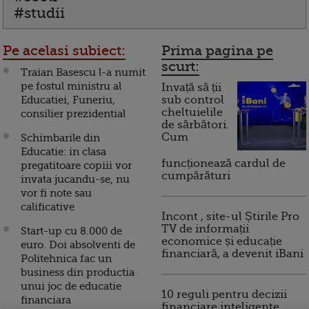
#studii
Pe acelasi subiect:
Prima pagina pe
scurt:
Traian Basescu l-a numit
pe fostul ministru al
Invață să ții
Educatiei, Funeriu,
sub control
cheltuielile
consilier prezidential
de sărbători.
Cum
Schimbarile din
Educatie: in clasa
funcționează cardul de
pregatitoare copiii vor
cumpărături
invata jucandu-se, nu
vor fi note sau
calificative
Incont , site-ul Știrile Pro
TV de informații
Start-up cu 8.000 de
economice și educație
euro. Doi absolventi de
financiară, a devenit iBani
Politehnica fac un
business din productia
unui joc de educatie
10 reguli pentru decizii
financiara
financiare inteligente