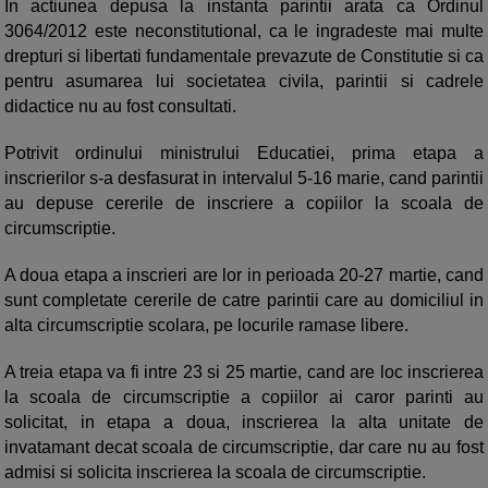
In actiunea depusa la instanta parintii arata ca Ordinul
3064/2012 este neconstitutional, ca le ingradeste mai multe
drepturi si libertati fundamentale prevazute de Constitutie si ca
pentru asumarea lui societatea civila, parintii si cadrele
didactice nu au fost consultati.
Potrivit ordinului ministrului Educatiei, prima etapa a
inscrierilor s-a desfasurat in intervalul 5-16 marie, cand parintii
au depuse cererile de inscriere a copiilor la scoala de
circumscriptie.
A doua etapa a inscrieri are lor in perioada 20-27 martie, cand
sunt completate cererile de catre parintii care au domiciliul in
alta circumscriptie scolara, pe locurile ramase libere.
A treia etapa va fi intre 23 si 25 martie, cand are loc inscrierea
la scoala de circumscriptie a copiilor ai caror parinti au
solicitat, in etapa a doua, inscrierea la alta unitate de
invatamant decat scoala de circumscriptie, dar care nu au fost
admisi si solicita inscrierea la scoala de circumscriptie.