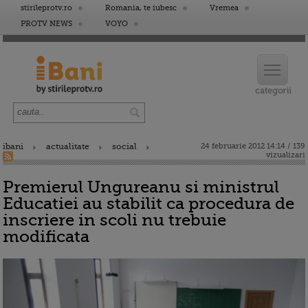
stirileprotv.ro
Romania, te iubesc
Vremea
PROTV NEWS
VOYO
ibani
actualitate
social
24 februarie 2012 14:14 / 139
vizualizari
Premierul Ungureanu si ministrul
Educatiei au stabilit ca procedura de
inscriere in scoli nu trebuie
modificata