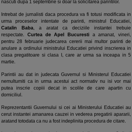
nascuti dupa 1 septembrie si doar la solicitarea parintilor.
Intrebat de jurnalisti daca procedura va fi totusi modificata in
urma proceselor intentate de parinti, ministrul Educatiei,
Catalin Baba
, a aratat ca deciziile instantei trebuie
respectate.
Curtea de Apel Bucuresti
a amanat, vineri,
pentru 28 februarie judecarea cererii mai multor parinti de
anulare a ordinului ministrului Educatiei privind inscrierea in
clasa pregatitoare si clasa I, care ar urma sa inceapa in 5
martie.
Parintii au dat in judecata Guvernul si Ministerul Educatiei
nemultumiti ca in urma acestui act normativ nu isi vor mai
putea inscrie copiii decat in scolile de care apartin cu
domiciliul.
Reprezentantii Guvernului si cei ai Ministerului Educatiei au
cerut instantei amanarea cauzei in vederea pregatirii apararii,
aratand totodata ca nu a fost indeplinita procedura de citare.