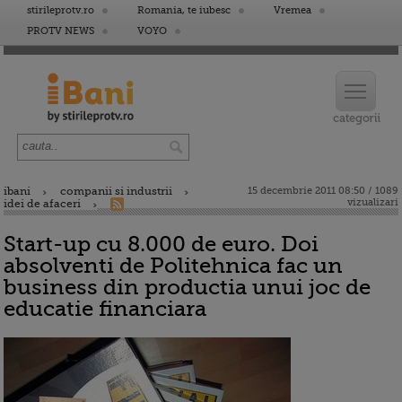
stirileprotv.ro
Romania, te iubesc
Vremea
PROTV NEWS
VOYO
ibani
companii si industrii
15 decembrie 2011 08:50 / 1089
vizualizari
idei de afaceri
Start-up cu 8.000 de euro. Doi
absolventi de Politehnica fac un
business din productia unui joc de
educatie financiara