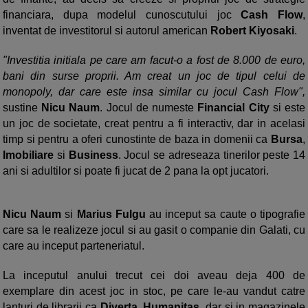
financiara, dupa modelul cunoscutului joc
Cash Flow
,
inventat de investitorul si autorul american
Robert Kiyosaki
.
"Investitia initiala pe care am facut-o a fost de 8.000 de euro,
bani din surse proprii. Am creat un joc de tipul celui de
monopoly, dar care este insa similar cu jocul Cash Flow",
sustine
Nicu Naum
. Jocul de numeste
Financial City
si este
un joc de societate, creat pentru a fi interactiv, dar in acelasi
timp si pentru a oferi cunostinte de baza in domenii ca
Bursa
,
Imobiliare
si
Business
. Jocul se adreseaza tinerilor peste 14
ani si adultilor si poate fi jucat de 2 pana la opt jucatori.
Nicu Naum
si
Marius Fulgu
au inceput sa caute o tipografie
care sa le realizeze jocul si au gasit o companie din Galati, cu
care au inceput parteneriatul.
La inceputul anului trecut cei doi aveau deja 400 de
exemplare din acest joc in stoc, pe care le-au vandut catre
lanturi de librarii ca
Diverta
,
Humanitas
, dar si in magazinele