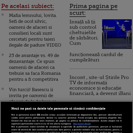
Pe acelasi subiect:
Prima pagina pe
scurt:
Mafia lemnului, lovita.
Sefi de ocol silvic,
Invață să ții
oameni de afaceri si
sub control
cheltuielile
consilieri locali sunt
de sărbători.
cercetati pentru taieri
Cum
ilegale de padure VIDEO
funcționează cardul de
25 de avantaje vs. 49 de
cumpărături
dezavantaje. Ce spun
oamenii de afaceri ca
trebuie sa faca Romania
Incont , site-ul Știrile Pro
pentru a fi competitiva
TV de informații
economice și educație
Vin turcii! Basescu ii
financiară, a devenit iBani
invita pe oamenii de
afaceri de la Ankara sa
investeasca in Romania
Nouă ne pasă ca datele tale personale să rămână confidențiale
10 reguli pentru decizii
Noi și partenerii noștri
201
stocăm și/sau accesăm informații pe dispozitivul dvs., precum identificatorii
financiare inteligente
Popa, BRD: "Lumea
cookie unici pentru prelucrarea datelor cu caracter personal. Puteți accepta sau gestiona alegerile dvs.
făcând clic mai jos sau în orice moment, pe pagina cu politica de confidențialitate. Aceste alegeri vor fi
afacerilor are succese
raportate partenerilor noștri și nu vă vor afecta navigarea.
Mai multe detalii
Noi si partenerii nostri (retelele de socializare si agentiile de publicitate partenere, precum si furnizorii
incredibile, dar si
nostri de servicii de date analitice) prelucram date pentru a permite website-ului sa functioneze, pentru a
personaliza continutul si anunturile publicitare afisate in functie de interesele si/sau profilul dvs., pentru a