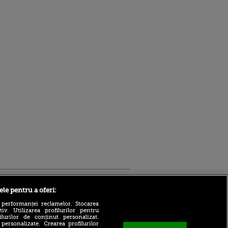
Sport.ro
ele pentru a oferi:
 performanței reclamelor. Stocarea
v. Utilizarea profilurilor pentru
ilurilor de conținut personalizat.
 personalizate. Crearea profilurilor