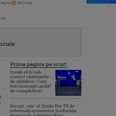
Twitter
RSS Feed
7:00
ociale
Prima pagina pe scurt:
Invață să ții sub
control cheltuielile
de sărbători. Cum
funcționează cardul
de cumpărături
I:
a
Incont , site-ul Știrile Pro TV de
informații economice și educație
financiară, a devenit iBani