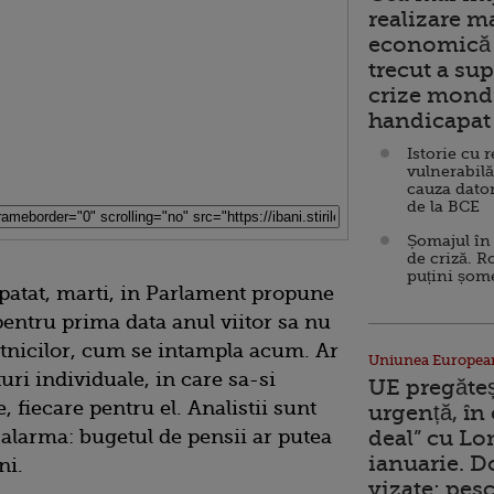
realizare m
economică 
trecut a sup
crize mondi
handicapat 
Istorie cu 
vulnerabilă
cauza dator
de la BCE
Șomajul în 
de criză. R
puțini șom
atat, marti, in Parlament propune
 pentru prima data anul viitor sa nu
stnicilor, cum se intampla acum. Ar
Uniunea Europea
uri individuale, in care sa-si
UE pregăte
 fiecare pentru el. Analistii sunt
urgență, în
 alarma: bugetul de pensii ar putea
deal” cu Lo
ianuarie. 
ni.
vizate: pesc