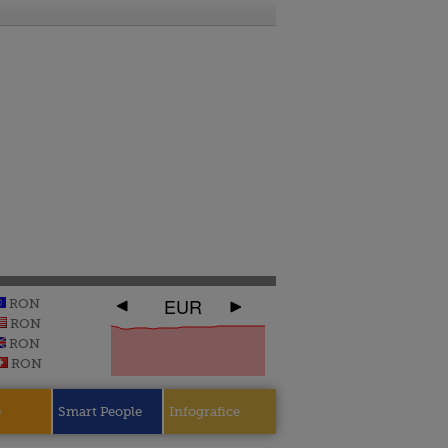
EUR
RON
RON
RON
RON
e
Smart People
Infografice