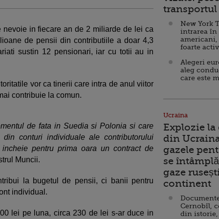
transportul 
New York T
nevoie in fiecare an de 2 miliarde de lei ca
intrarea în
americani,
ioane de pensii din contributiile a doar 4,3
foarte acti
iati sustin 12 pensionari, iar cu totii au in
Alegeri eu
aleg condu
care este m
tatile vor ca tinerii care intra de anul viitor
mai contribuie la comun.
Ucraina
entul de fata in Suedia si Polonia si care
Explozie la
in conturi individuale ale contributorului
din Ucraina
e incheie pentru prima oara un contract de
gazele pent
trul Muncii.
se întâmplă 
gaze ruseșt
ribui la bugetul de pensii, ci banii pentru
continent
cont individual.
Documente d
Cernobîl, c
00 lei pe luna, circa 230 de lei s-ar duce in
din istorie,