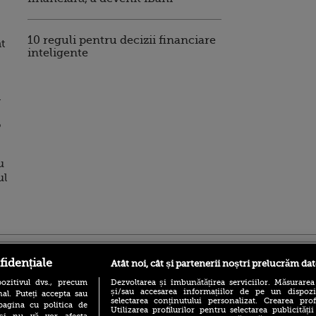
10 reguli pentru decizii financiare
t
inteligente
a
o
u
ul
ro
foodstory.ro
Procinema.ro
fidențiale
Atât noi, cât și partenerii noștri prelucrăm dat
ozitivul dvs., precum
Dezvoltarea și îmbunătățirea serviciilor. Măsurarea
și/sau accesarea informațiilor de pe un dispoziti
al. Puteți accepta sau
selectarea conținutului personalizat. Crearea prof
pagina cu politica de
Utilizarea profilurilor pentru selectarea publicității