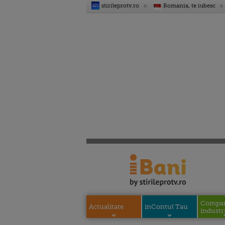
stirileprotv.ro
Romania, te iubesc
Compani
Actualitate
inContul Tau
industri