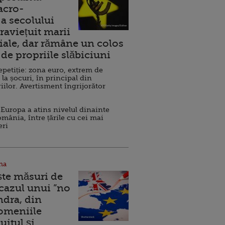
acro-
a secolului
raviețuit marii
ale, dar rămâne un colos
de propriile slăbiciuni
repetiție: zona euro, extrem de
 la șocuri, în principal din
iilor. Avertisment îngrijorător
Europa a atins nivelul dinainte
omânia, între țările cu cei mai
eri
na
ște măsuri de
 cazul unui ”no
ndra, din
Domeniile
uitul şi