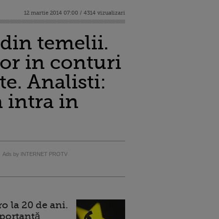
12 martie 2014 07:00 / 4314 vizualizari
din temelii.
or in conturi
e. Analisti:
 intra in
Ads by INTERNET PROTV
 la 20 de ani.
portantă