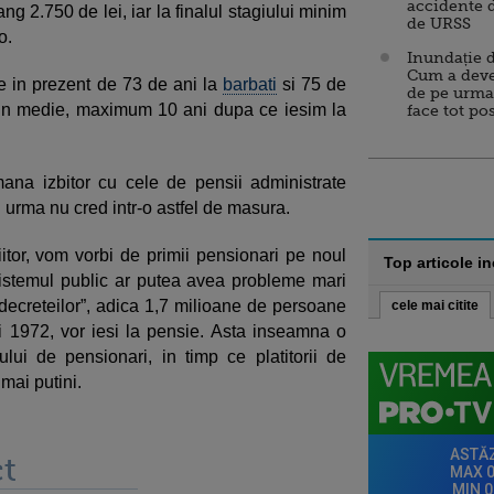
accidente 
ng 2.750 de lei, iar la finalul stagiului minim
de URSS
o.
Inundație d
Cum a deve
e in prezent de 73 de ani la
barbati
si 75 de
de pe urma
, in medie, maximum 10 ani dupa ce iesim la
face tot po
ana izbitor cu cele de pensii administrate
in urma nu cred intr-o astfel de masura.
tor, vom vorbi de primii pensionari pe noul
Top articole i
istemul public ar putea avea probleme mari
decreteilor”, adica 1,7 milioane de persoane
cele mai citite
i 1972, vor iesi la pensie. Asta inseamna o
ui de pensionari, in timp ce platitorii de
 mai putini.
t