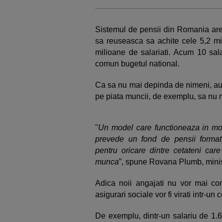
Sistemul de pensii din Romania are 
sa reuseasca sa achite cele 5,2 mil
milioane de salariati. Acum 10 salar
comun bugetul national.
Ca sa nu mai depinda de nimeni, autori
pe piata muncii, de exemplu, sa nu 
"
Un model care functioneaza in mom
prevede un fond de pensii format d
pentru oricare dintre cetateni car
munca
”, spune Rovana Plumb, minis
Adica noii angajati nu vor mai cont
asigurari sociale vor fi virati intr-un 
De exemplu, dintr-un salariu de 1.6