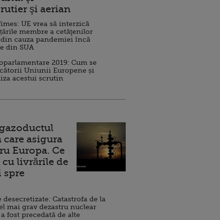
rutier şi aerian
imes: UE vrea să interzică
 țările membre a cetăţenilor
 din cauza pandemiei încă
ve din SUA
roparlamentare 2019: Cum se
cătorii Uniunii Europene și
iza acestui scrutin
 gazoductul
 care asigura
ru Europa. Ce
cu livrările de
i spre
esecretizate: Catastrofa de la
el mai grav dezastru nuclear
 a fost precedată de alte