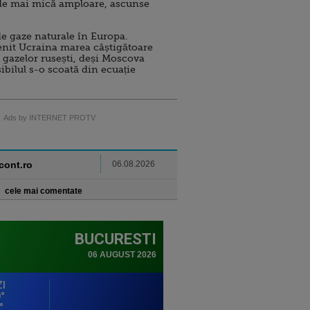
de mai mică amploare, ascunse
e gaze naturale în Europa.
nit Ucraina marea câștigătoare
 gazelor rusești, deși Moscova
sibilul s-o scoată din ecuație
Ads by INTERNET PROTV
ncont.ro
06.08.2026
cele mai comentate