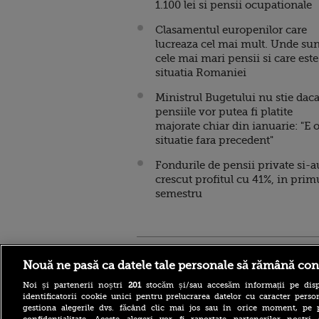
1.100 lei si pensii ocupationale
Clasamentul europenilor care
lucreaza cel mai mult. Unde sun
cele mai mari pensii si care este
situatia Romaniei
Ministrul Bugetului nu stie dac
pensiile vor putea fi platite
majorate chiar din ianuarie: "E 
situatie fara precedent"
Fondurile de pensii private si-a
crescut profitul cu 41%, in prim
semestru
Stirileprotv.ro
ilike-it.
Nouă ne pasă ca datele tale personale să rămână con
Noi și partenerii noștri
201
stocăm și/sau accesăm informații pe disp
identificatorii cookie unici pentru prelucrarea datelor cu caracter person
gestiona alegerile dvs. făcând clic mai jos sau în orice moment, pe 