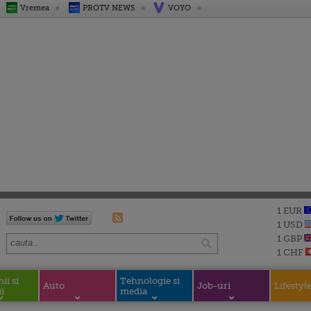
Vremea
PROTV NEWS
VOYO
1 EUR
1 USD
1 GBP
1 CHF
i si
Tehnologie si
Auto
Job-uri
Lifestyl
i
media