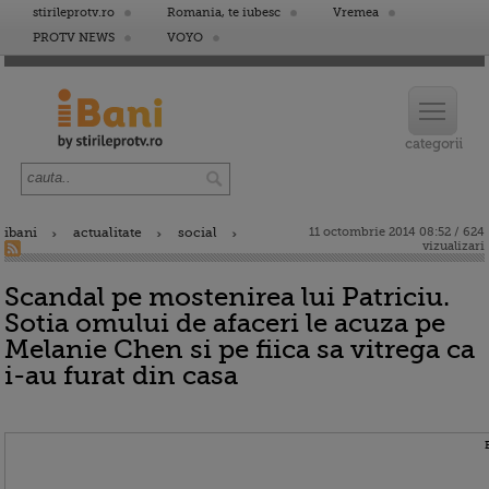
stirileprotv.ro
Romania, te iubesc
Vremea
PROTV NEWS
VOYO
ibani
actualitate
social
11 octombrie 2014 08:52 / 624
vizualizari
Scandal pe mostenirea lui Patriciu.
Sotia omului de afaceri le acuza pe
Melanie Chen si pe fiica sa vitrega ca
i-au furat din casa