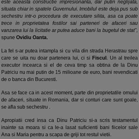
este aceasta constructie impresionanta, dar putin neglijata,
situata chiar in spatele Guvernului. Imobilul este deja pus sub
sechestru intr-o procedura de executare silita, asa ca poate
trece in proprietatea fostilor sai parteneri de afaceri sau
vanzarea lui la licitatie ar putea aduce bani la bugetul de stat",
spune
Ovidiu Oanta.
La fel s-ar putea intampla si cu vila din strada Herastrau spre
care se uita nu doar partenera lui, ci si
F
iscul
. Un al treilea
executor incearca si el de ceva timp sa obtina de la Dinu
Patriciu nu mai putin de 15 milioane de euro, bani revendicati
de o banca din Bucuresti.
Asa se face ca in acest moment, parte din proprietatile omului
de afaceri, situate in Romania, dar si conturi care sunt goale,
se afla sub sechestru .
Apropiatii cred insa ca Dinu Patriciu si-a scris testamentul
inainte sa moara si ca le-a lasat suficienti bani fiicelor sale
Ana si Maria pentru a scapa de griji tot restul vietii.