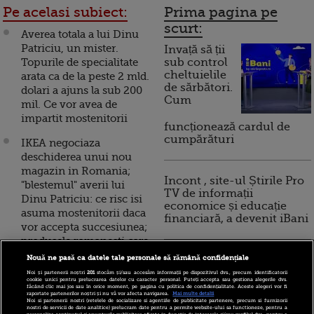
Pe acelasi subiect:
Prima pagina pe
scurt:
Averea totala a lui Dinu
Patriciu, un mister.
Invață să ții
Topurile de specialitate
sub control
cheltuielile
arata ca de la peste 2 mld.
de sărbători.
dolari a ajuns la sub 200
Cum
mil. Ce vor avea de
impartit mostenitorii
funcționează cardul de
cumpărături
IKEA negociaza
deschiderea unui nou
magazin in Romania;
Incont , site-ul Știrile Pro
"blestemul" averii lui
TV de informații
Dinu Patriciu: ce risc isi
economice și educație
asuma mostenitorii daca
financiară, a devenit iBani
vor accepta succesiunea;
produsele romanesti care
au cucerit lumea
10 reguli pentru decizii
Nouă ne pasă ca datele tale personale să rămână confidențiale
financiare inteligente
Noi și partenerii noștri
201
stocăm și/sau accesăm informații pe dispozitivul dvs., precum identificatorii
Dinu Patriciu, intre
cookie unici pentru prelucrarea datelor cu caracter personal. Puteți accepta sau gestiona alegerile dvs.
făcând clic mai jos sau în orice moment, pe pagina cu politica de confidențialitate. Aceste alegeri vor fi
succes si decadere. Cum
raportate partenerilor noștri și nu vă vor afecta navigarea.
Mai multe detalii
Noi si partenerii nostri (retelele de socializare si agentiile de publicitate partenere, precum si furnizorii
si-a construit un imperiu
nostri de servicii de date analitice) prelucram date pentru a permite website-ului sa functioneze, pentru a