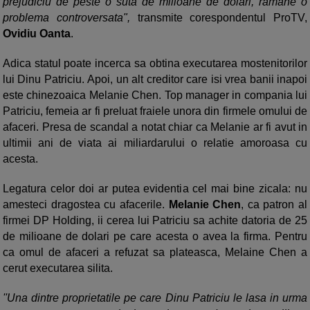
prejudiciu de peste o suta de milioane de dolari, ramane o
problema controversata",
transmite corespondentul ProTV,
Ovidiu Oanta
.
Adica statul poate incerca sa obtina executarea mostenitorilor
lui Dinu Patriciu. Apoi, un alt creditor care isi vrea banii inapoi
este chinezoaica Melanie Chen. Top manager in compania lui
Patriciu, femeia ar fi preluat fraiele unora din firmele omului de
afaceri. Presa de scandal a notat chiar ca Melanie ar fi avut in
ultimii ani de viata ai miliardarului o relatie amoroasa cu
acesta.
Legatura celor doi ar putea evidentia cel mai bine zicala: nu
amesteci dragostea cu afacerile.
Melanie Chen
, ca patron al
firmei DP Holding, ii cerea lui Patriciu sa achite datoria de 25
de milioane de dolari pe care acesta o avea la firma. Pentru
ca omul de afaceri a refuzat sa plateasca, Melaine Chen a
cerut executarea silita.
''Una dintre proprietatile pe care Dinu Patriciu le lasa in urma