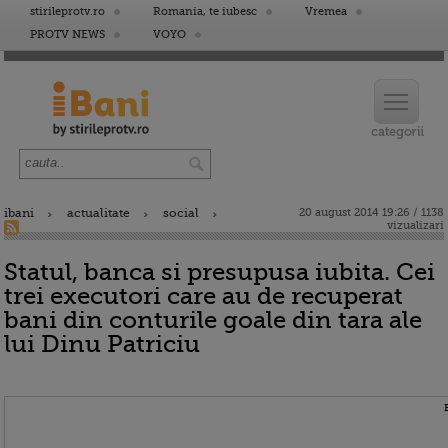
stirileprotv.ro
Romania, te iubesc
Vremea
PROTV NEWS
VOYO
ibani
actualitate
social
20 august 2014 19:26 / 1138
vizualizari
Statul, banca si presupusa iubita. Cei
trei executori care au de recuperat
bani din conturile goale din tara ale
lui Dinu Patriciu