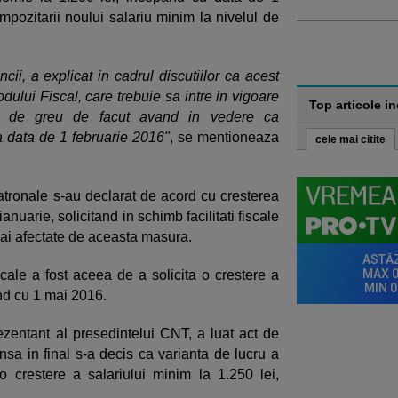
impozitarii noului salariu minim la nivelul de
i, a explicat in cadrul discutiilor ca acest
ului Fiscal, care trebuie sa intre in vigoare
Top articole i
rem de greu de facut avand in vedere ca
a data de 1 februarie 2016"
, se mentioneaza
cele mai citite
 patronale s-au declarat de acord cu cresterea
ianuarie, solicitand in schimb facilitati fiscale
ai afectate de aceasta masura.
dicale a fost aceea de a solicita o crestere a
and cu 1 mai 2016.
rezentant al presedintelui CNT, a luat act de
 insa in final s-a decis ca varianta de lucru a
o crestere a salariului minim la 1.250 lei,