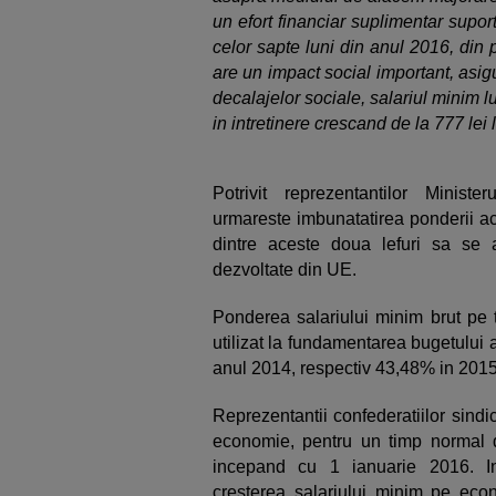
un efort financiar suplimentar suport
celor sapte luni din anul 2016, din 
are un impact social important, asig
decalajelor sociale, salariul minim l
in intretinere crescand de la 777 lei l
Potrivit reprezentantilor Minist
urmareste imbunatatirea ponderii ace
dintre aceste doua lefuri sa se 
dezvoltate din UE.
Ponderea salariului minim brut pe t
utilizat la fundamentarea bugetului 
anul 2014, respectiv 43,48% in 201
Reprezentantii confederatiilor sind
economie, pentru un timp normal d
incepand cu 1 ianuarie 2016. Init
cresterea salariului minim pe eco