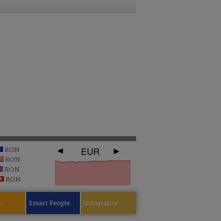
EUR
RON
RON
RON
RON
e
Smart People
Infografice