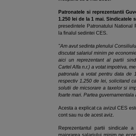
Patronatele si reprezentantii Guv
1.250 lei de la 1 mai. Sindicatele
presedintele Patronatului National 
la finalul sedintei CES.
"Am avut sedinta plenului Consiliul
discutat salariul minim pe economie
aici un reprezentant al partii sin
Cartel Alfa n.r.) a votat impotriva, 
patronala a votat pentru data de
respectiv 1.250 de lei, solicitand 
solutii de micsorare a taxelor si im
foarte mari. Partea guvernamentala a
Acesta a explicat ca avizul CES este
cont sau nu de acest aviz.
Reprezentantul partii sindicale a 
majorarea salariului minim pe econ