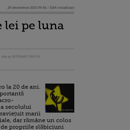
29 decembrie 2015 09:56 / 5186 vizualizari
 lei pe luna
Ads by INTERNET PROTV
 la 20 de ani.
portantă
acro-
a secolului
raviețuit marii
ale, dar rămâne un colos
de propriile slăbiciuni