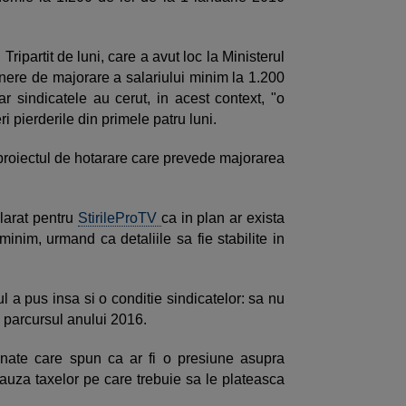
l Tripartit de luni, care a avut loc la Ministerul
nere de majorare a salariului minim la 1.200
r sindicatele au cerut, in acest context, "o
ri pierderile din primele patru luni.
 proiectul de hotarare care prevede majorarea
larat pentru
StirileProTV
ca in plan ar exista
minim, urmand ca detaliile sa fie stabilite in
l a pus insa si o conditie sindicatelor: sa nu
pe parcursul anului 2016.
onate care spun ca ar fi o presiune asupra
cauza taxelor pe care trebuie sa le plateasca