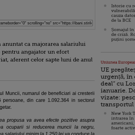
Istorie cu 
vulnerabilă
cauza dator
de la BCE
Șomajul în 
de criză. R
puțini șom
 anuntat ca majorarea salariului
 pentru angajator un efort
iat, aferent celor sapte luni de anul
Uniunea Europea
UE pregăte
urgență, în
deal” cu Lo
ianuarie. 
l Muncii, numarul de beneficiari ai cresterii
vizate: pesc
6 persoane, din care 1.092.364 in sectorul
transportul 
ugetar.
New York T
intrarea în
ea propusa va avea efecte pozitive asupra
americani,
rea ocuparii si reducerea muncii la negru,
foarte acti
a salariului minim la 1.250 lei va conduce la