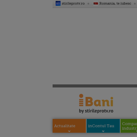
stirileprotv.ro
Romania, te iubesc
Compani
Actualitate
inContul Tau
industri