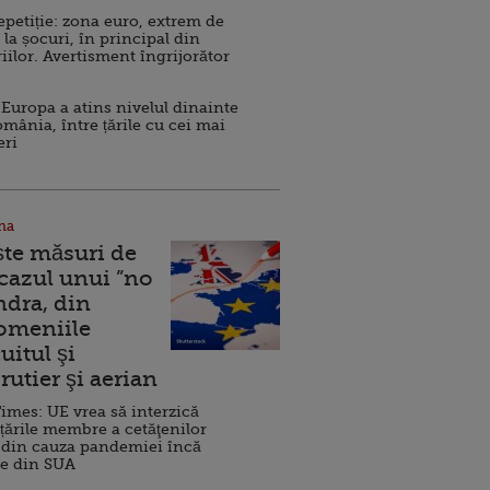
repetiție: zona euro, extrem de
 la șocuri, în principal din
iilor. Avertisment îngrijorător
Europa a atins nivelul dinainte
omânia, între țările cu cei mai
eri
na
ște măsuri de
 cazul unui ”no
ndra, din
Domeniile
uitul şi
rutier şi aerian
imes: UE vrea să interzică
 țările membre a cetăţenilor
 din cauza pandemiei încă
ve din SUA