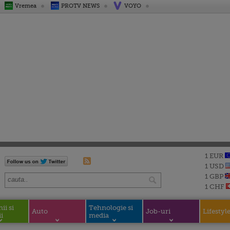
Vremea
PROTV NEWS
VOYO
1 EUR
1 USD
1 GBP
1 CHF
i si
Tehnologie si
Auto
Job-uri
Lifestyl
i
media