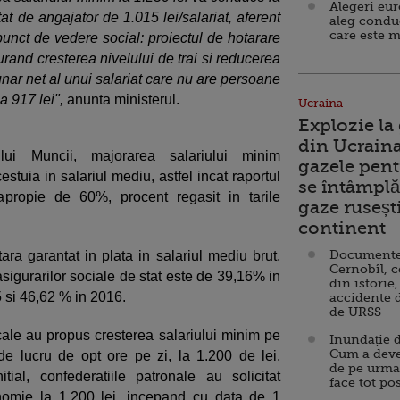
Alegeri eu
at de angajator de 1.015 lei/salariat, aferent
aleg condu
care este m
punct de vedere social: proiectul de hotarare
urand cresterea nivelului de trai si reducerea
unar net al unui salariat care nu are persoane
a 917 lei",
anunta ministerul.
Ucraina
Explozie la
din Ucraina
erului Muncii, majorarea salariului minim
gazele pent
stuia in salariul mediu, astfel incat raportul
se întâmplă 
apropie de 60%, procent regasit in tarile
gaze ruseșt
continent
Documente d
ara garantat in plata in salariul mediu brut,
Cernobîl, c
asigurarilor sociale de stat este de 39,16% in
din istorie,
5 si 46,62 % in 2016.
accidente 
de URSS
icale au propus cresterea salariului minim pe
Inundație d
Cum a deve
e lucru de opt ore pe zi, la 1.200 de lei,
de pe urma
ial, confederatiile patronale au solicitat
face tot po
nomie la 1.200 lei, incepand cu data de 1