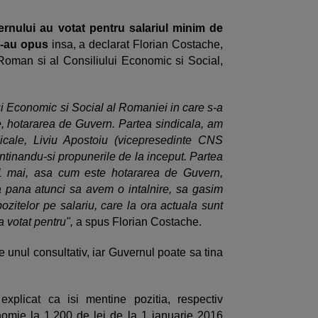
ernului au votat pentru salariul minim de
 s-au opus
insa, a declarat Florian Costache,
Roman si al Consiliului Economic si Social,
ui Economic si Social al Romaniei in care s-a
, hotararea de Guvern. Partea sindicala, am
dicale, Liviu Apostoiu (vicepresedinte CNS
mentinandu-si propunerile de la inceput. Partea
 1 mai, asa cum este hotararea de Guvern,
ca pana atunci sa avem o intalnire, sa gasim
pozitelor pe salariu, care la ora actuala sunt
 votat pentru",
a spus Florian Costache.
 unul consultativ, iar Guvernul poate sa tina
explicat ca isi mentine pozitia, respectiv
omie la 1.200 de lei de la 1 ianuarie 2016