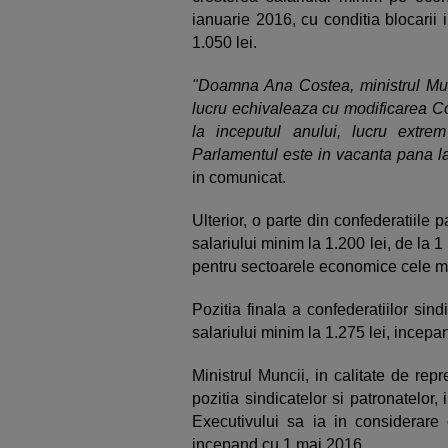
ianuarie 2016, cu conditia blocarii 
1.050 lei.
"Doamna Ana Costea, ministrul Munci
lucru echivaleaza cu modificarea Cod
la inceputul anului, lucru ext
Parlamentul este in vacanta pana l
in comunicat.
Ulterior, o parte din confederatiile
salariului minim la 1.200 lei, de la 1 
pentru sectoarele economice cele m
Pozitia finala a confederatiilor sin
salariului minim la 1.275 lei, incep
Ministrul Muncii, in calitate de rep
pozitia sindicatelor si patronatelor,
Executivului sa ia in considerare 
incepand cu 1 mai 2016.