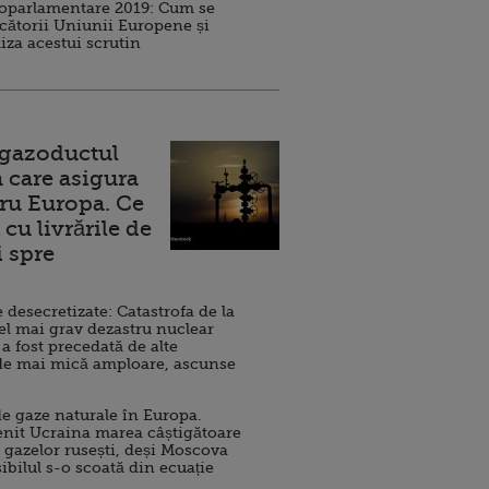
roparlamentare 2019: Cum se
cătorii Uniunii Europene și
iza acestui scrutin
 gazoductul
 care asigura
ru Europa. Ce
cu livrările de
i spre
esecretizate: Catastrofa de la
el mai grav dezastru nuclear
 a fost precedată de alte
de mai mică amploare, ascunse
e gaze naturale în Europa.
nit Ucraina marea câștigătoare
 gazelor rusești, deși Moscova
sibilul s-o scoată din ecuație