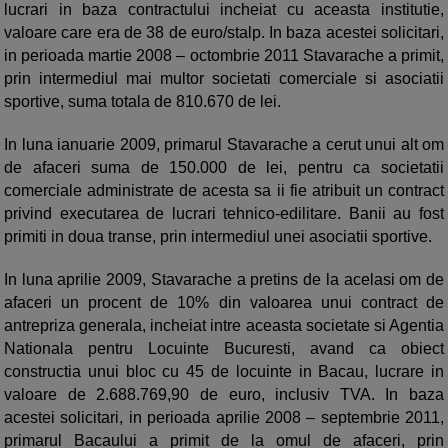
lucrari in baza contractului incheiat cu aceasta institutie,
valoare care era de 38 de euro/stalp. In baza acestei solicitari,
in perioada martie 2008 – octombrie 2011 Stavarache a primit,
prin intermediul mai multor societati comerciale si asociatii
sportive, suma totala de 810.670 de lei.
In luna ianuarie 2009, primarul Stavarache a cerut unui alt om
de afaceri suma de 150.000 de lei, pentru ca societatii
comerciale administrate de acesta sa ii fie atribuit un contract
privind executarea de lucrari tehnico-edilitare. Banii au fost
primiti in doua transe, prin intermediul unei asociatii sportive.
In luna aprilie 2009, Stavarache a pretins de la acelasi om de
afaceri un procent de 10% din valoarea unui contract de
antrepriza generala, incheiat intre aceasta societate si Agentia
Nationala pentru Locuinte Bucuresti, avand ca obiect
constructia unui bloc cu 45 de locuinte in Bacau, lucrare in
valoare de 2.688.769,90 de euro, inclusiv TVA. In baza
acestei solicitari, in perioada aprilie 2008 – septembrie 2011,
primarul Bacaului a primit de la omul de afaceri, prin