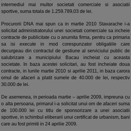
intermediul mai multor societati comerciale si asociatii
sportive, suma totala de 1.259.789,03 de lei.
Procurorii DNA mai spun ca in martie 2010 Stavarache i-a
solicitat administratorului unei societati comerciale sa incheie
contracte de publicitate cu o anumita firma, pentru ca primaria
sa isi execute in mod corespunzator obligatiile care
decurgeau din contractul de gestiune al serviciului public de
salubrizare a municipiului Bacau incheiat cu aceasta
societate. In baza acestei solicitari, au fost incheiate doua
contracte, in lunile martie 2010 si aprilie 2011, in baza carora
omul de afaceri a platit sumele de 40.000 de lei, respectiv
30.000 de lei.
De asemenea, in perioada martie – aprilie 2009, impreuna cu
o alta persoana, primarul i-a solicitat unui om de afaceri suma
de 100.000 lei cu titlu de sponsorizare a unei asociatii
sportive, in schimbul eliberarii unui certificat de urbanism, bani
care au fost primiti in 24 aprilie 2009.