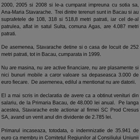
2000, 2005 si 2008 si le-a cumparat impreuna cu sotia sa,
Ana-Maria Stavarache. Trei dintre terenuri sunt in Bacau si au
suprafetele de 108, 318 si 518,8 metri patrati, iar cel de-al
patrulea, aflat in satul Sulta, comuna Agas, are 4.087 metri
patrati.
De asemenea, Stavarache detine si o casa de locuit de 252
metri patrati, tot in Bacau, cumparata in 1999.
Nu are masina, nu are active financiare, nu are plasamente si
nici bunuri mobile a caror valoare sa depaseasca 3.000 de
euro fiecare. De asemenea, edilul a mentionat nu are datorii.
El a mai scris in declaratia de avere ca a obtinut venituri din
salariu, de la Primaria Bacau, de 48.000 lei anual. Pe langa
acestea, Stavarache este actionar al firmei SC Prod Cresus
SA, avand un venit anul din dividente de 2.785 lei.
Primarul incaseaza, totodata, o indemnizatie de 35.941 de
euro ca membru in Comitetul Regiunilor al Consiliului Uniunii