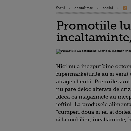
ibani
actualitate
social
Promotiile lu
incaltaminte,
Nici nu a inceput bine octom
hipermarketurile au si venit c
atrage clientii. Preturile sunt
nu pare deloc alterata de cri
ideea ca magazinele au incep
ieftini. La produsele aliment
"cumperi doua si iei al doilea
si la mobilier, incaltaminte,