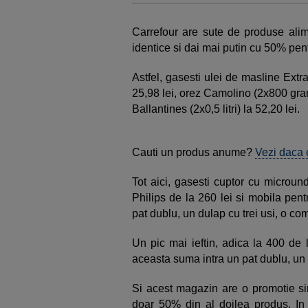
Carrefour are sute de produse ali
identice si dai mai putin cu 50% pent
Astfel, gasesti ulei de masline Extra 
25,98 lei, orez Camolino (2x800 gra
Ballantines (2x0,5 litri) la 52,20 lei.
Cauti un produs anume?
Vezi daca e
Tot aici, gasesti cuptor cu microun
Philips de la 260 lei si mobila pent
pat dublu, un dulap cu trei usi, o co
Un pic mai ieftin, adica la 400 de l
aceasta suma intra un pat dublu, un d
Si acest magazin are o promotie sim
doar 50% din al doilea produs. In 