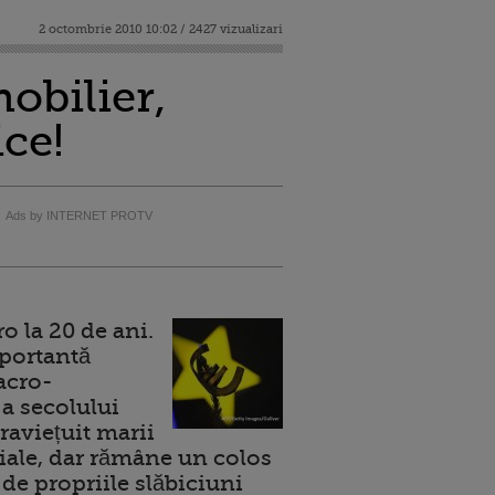
2 octombrie 2010 10:02 / 2427 vizualizari
obilier,
ce!
Ads by INTERNET PROTV
 la 20 de ani.
portantă
acro-
a secolului
raviețuit marii
ale, dar rămâne un colos
de propriile slăbiciuni