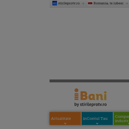
stirileprotv.ro
Romania, te iubesc
Compani
Actualitate
inContul Tau
industri