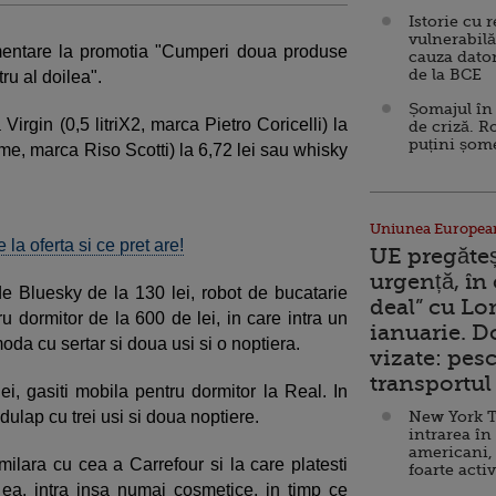
Istorie cu 
vulnerabilă
mentare la promotia "Cumperi doua produse
cauza dator
de la BCE
ru al doilea".
Șomajul în 
Virgin (0,5 litriX2, marca Pietro Coricelli) la
de criză. R
puțini șom
me, marca Riso Scotti) la 6,72 lei sau whisky
Uniunea Europea
 la oferta si ce pret are!
UE pregăte
urgență, în
de Bluesky de la 130 lei, robot de bucatarie
deal” cu Lo
ru dormitor de la 600 de lei, in care intra un
ianuarie. 
moda cu sertar si doua usi si o noptiera.
vizate: pesc
transportul 
ei, gasiti mobila pentru dormitor la Real. In
ulap cu trei usi si doua noptiere.
New York T
intrarea în
americani,
ilara cu cea a Carrefour si la care platesti
foarte acti
ea, intra insa numai cosmetice, in timp ce