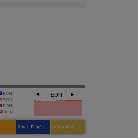
EUR
RON
RON
RON
RON
e
Smart People
Infografice