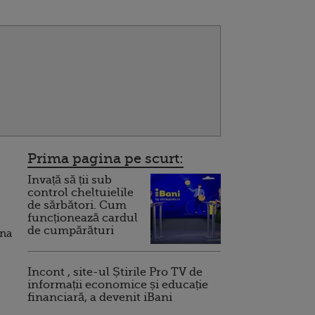
Prima pagina pe scurt:
Invață să ții sub
control cheltuielile
de sărbători. Cum
funcționează cardul
de cumpărături
mna
Incont , site-ul Știrile Pro TV de
informații economice și educație
financiară, a devenit iBani