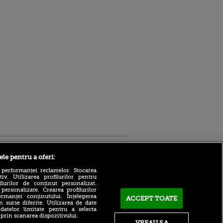
Sport.ro
ele pentru a oferi:
 performanței reclamelor. Stocarea
v. Utilizarea profilurilor pentru
ilurilor de conținut personalizat.
 personalizate. Crearea profilurilor
rmanței conținutului. Înțelegerea
ACCEPT TOATE
n surse diferite. Utilizarea de date
 datelor limitate pentru a selecta
Mutare de ultimă oră în
 prin scanarea dispozitivului.
Superligă! Mijlocașul s-a
VREAU SA