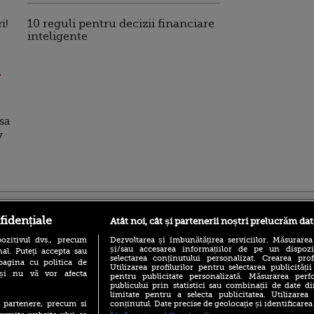
i!
10 reguli pentru decizii financiare
inteligente
!
 sa
y
ro
foodstory.ro
Procinema.ro
fidențiale
Atât noi, cât și partenerii noștri prelucrăm dat
ozitivul dvs., precum
Dezvoltarea și îmbunătățirea serviciilor. Măsurarea
și/sau accesarea informațiilor de pe un dispoziti
al. Puteți accepta sau
selectarea conținutului personalizat. Crearea prof
pagina cu politica de
Utilizarea profilurilor pentru selectarea publicității
i și nu vă vor afecta
pentru publicitate personalizată. Măsurarea perfo
publicului prin statistici sau combinații de date di
limitate pentru a selecta publicitatea. Utilizarea
conținutul. Date precise de geolocație și identificarea
te partenere, precum si
(P) Descoperă Lumea