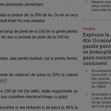
Alegeri eu
ntru produsele alimentare.
aleg condu
care este m
da la preturi de la 200 de lei. Du-te sa vezi
mult timp! Nu mai astepta!
Ucraina
me lungi de piele de la 160 lei si ghete pentru
Explozie la
lei, dar si jachete de piele de la 249 lei.
din Ucraina
gazele pent
se întâmplă 
gaze ruseșt
ele, atat pentru barbati, cat si pentru femei,
continent
Documente d
i parte de reduceri de pana la 20% la cateva
Cernobîl, c
din istorie,
mici?
accidente 
de URSS
 la 150 de lei! De altfel, toate magazinele au
Inundație d
sau calorifere electrice! Alege cu grija!
Cum a deve
de pe urma
face tot po
anzarilor si are reduceri si de pana la 40% la