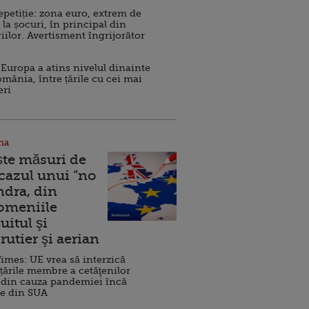
repetiție: zona euro, extrem de
 la șocuri, în principal din
iilor. Avertisment îngrijorător
Europa a atins nivelul dinainte
omânia, între țările cu cei mai
eri
na
ște măsuri de
 cazul unui ”no
ndra, din
Domeniile
uitul şi
rutier şi aerian
imes: UE vrea să interzică
 țările membre a cetăţenilor
 din cauza pandemiei încă
ve din SUA