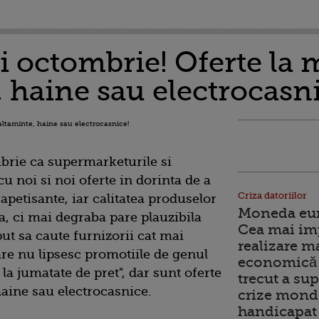
i octombrie! Oferte la m
 haine sau electrocasni
brie ca supermarketurile si
u noi si noi oferte in dorinta de a
Criza datoriilor
 apetisante, iar calitatea produselor
Moneda euro
za, ci mai degraba pare plauzibila
Cea mai im
ut sa caute furnizorii cat mai
realizare m
are nu lipsesc promotiile de genul
economică 
 la jumatate de pret", dar sunt oferte
trecut a sup
 haine sau electrocasnice.
crize mondi
handicapat 