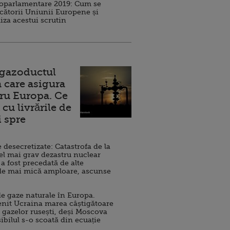
roparlamentare 2019: Cum se
cătorii Uniunii Europene și
iza acestui scrutin
 gazoductul
 care asigura
ru Europa. Ce
cu livrările de
i spre
esecretizate: Catastrofa de la
el mai grav dezastru nuclear
 a fost precedată de alte
de mai mică amploare, ascunse
e gaze naturale în Europa.
nit Ucraina marea câștigătoare
 gazelor rusești, deși Moscova
sibilul s-o scoată din ecuație