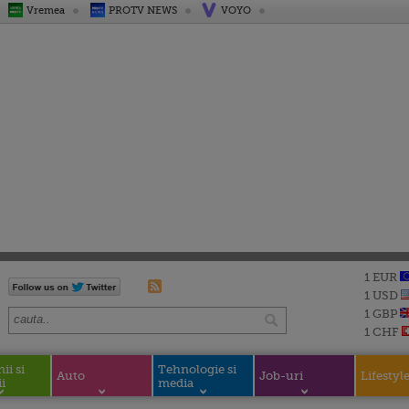
Vremea
PROTV NEWS
VOYO
1 EUR
1 USD
1 GBP
1 CHF
i si
Tehnologie si
Auto
Job-uri
Lifestyl
i
media