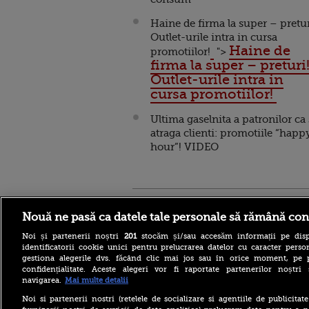
Haine de firma la super – pretur
Outlet-urile intra in cursa
Haine de
promotiilor!
">
firma la super – preturi
Outlet-urile intra in
cursa promotiilor!
Ultima gaselnita a patronilor ca
atraga clienti: promotiile “happ
hour”! VIDEO
Stirileprotv.ro
ilike-it.
Nouă ne pasă ca datele tale personale să rămână con
Noi și partenerii noștri
201
stocăm și/sau accesăm informații pe disp
identificatorii cookie unici pentru prelucrarea datelor cu caracter person
gestiona alegerile dvs. făcând clic mai jos sau în orice moment, pe 
confidențialitate. Aceste alegeri vor fi raportate partenerilor noștr
navigarea.
Mai multe detalii
Planul de Pregătire pentru
Riscuri în domeniul
Noi si partenerii nostri (retelele de socializare si agentiile de publicita
energiei electrice (PSR).