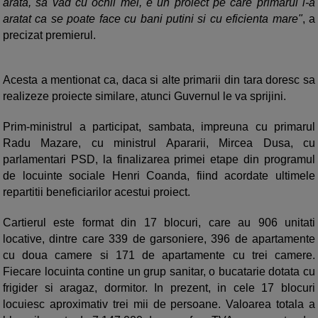
arata, sa vad cu ochii mei, e un proiect pe care primarul l-a
aratat ca se poate face cu bani putini si cu eficienta mare"
, a
precizat premierul.
Acesta a mentionat ca, daca si alte primarii din tara doresc sa
realizeze proiecte similare, atunci Guvernul le va sprijini.
Prim-ministrul a participat, sambata, impreuna cu primarul
Radu Mazare, cu ministrul Apararii, Mircea Dusa, cu
parlamentari PSD, la finalizarea primei etape din programul
de locuinte sociale Henri Coanda, fiind acordate ultimele
repartitii beneficiarilor acestui proiect.
Cartierul este format din 17 blocuri, care au 906 unitati
locative, dintre care 339 de garsoniere, 396 de apartamente
cu doua camere si 171 de apartamente cu trei camere.
Fiecare locuinta contine un grup sanitar, o bucatarie dotata cu
frigider si aragaz, dormitor. In prezent, in cele 17 blocuri
locuiesc aproximativ trei mii de persoane. Valoarea totala a