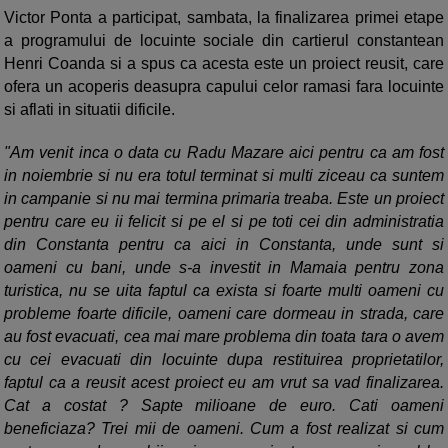
Victor Ponta a participat, sambata, la finalizarea primei etape
a programului de locuinte sociale din cartierul constantean
Henri Coanda si a spus ca acesta este un proiect reusit, care
ofera un acoperis deasupra capului celor ramasi fara locuinte
si aflati in situatii dificile.
"Am venit inca o data cu Radu Mazare aici pentru ca am fost
in noiembrie si nu era totul terminat si multi ziceau ca suntem
in campanie si nu mai termina primaria treaba. Este un proiect
pentru care eu ii felicit si pe el si pe toti cei din administratia
din Constanta pentru ca aici in Constanta, unde sunt si
oameni cu bani, unde s-a investit in Mamaia pentru zona
turistica, nu se uita faptul ca exista si foarte multi oameni cu
probleme foarte dificile, oameni care dormeau in strada, care
au fost evacuati, cea mai mare problema din toata tara o avem
cu cei evacuati din locuinte dupa restituirea proprietatilor,
faptul ca a reusit acest proiect eu am vrut sa vad finalizarea.
Cat a costat ? Sapte milioane de euro. Cati oameni
beneficiaza? Trei mii de oameni. Cum a fost realizat si cum