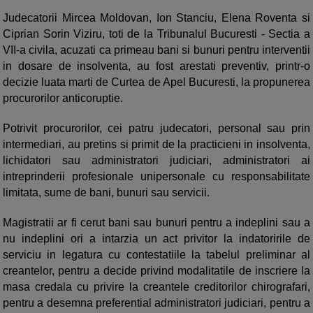
Judecatorii Mircea Moldovan, Ion Stanciu, Elena Roventa si
Ciprian Sorin Viziru, toti de la Tribunalul Bucuresti - Sectia a
VII-a civila, acuzati ca primeau bani si bunuri pentru interventii
in dosare de insolventa, au fost arestati preventiv, printr-o
decizie luata marti de Curtea de Apel Bucuresti, la propunerea
procurorilor anticoruptie.
Potrivit procurorilor, cei patru judecatori, personal sau prin
intermediari, au pretins si primit de la practicieni in insolventa,
lichidatori sau administratori judiciari, administratori ai
intreprinderii profesionale unipersonale cu responsabilitate
limitata, sume de bani, bunuri sau servicii.
Magistratii ar fi cerut bani sau bunuri pentru a indeplini sau a
nu indeplini ori a intarzia un act privitor la indatoririle de
serviciu in legatura cu contestatiile la tabelul preliminar al
creantelor, pentru a decide privind modalitatile de inscriere la
masa credala cu privire la creantele creditorilor chirografari,
pentru a desemna preferential administratori judiciari, pentru a