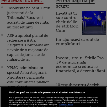
Pe acelasi subiect:
Prima pagina pe
scurt:
Insolvente pe bani. Patru
judecatori de la
Invață să ții
Tribunalul Bucuresti,
sub control
cheltuielile
acuzati de luare de mita,
de sărbători.
au fost retinuti
Cum
ASF a aprobat planul de
funcționează cardul de
redresare a Astra
cumpărături
Asigurari. Compania are
nevoie de o majorare de
capital de jumatate de
Incont , site-ul Știrile Pro
miliard de lei
TV de informații
economice și educație
KPMG, administrator
financiară, a devenit iBani
special Astra Asigurari:
Prioritarea principala
este continuarea platilor
10 reguli pentru decizii
catre clienti
financiare inteligente
Nouă ne pasă ca datele tale personale să rămână confidențiale
ANAF a inceput un
Noi și partenerii noștri
201
stocăm și/sau accesăm informații pe dispozitivul dvs., precum identificatorii
control la Astra Asigurari,
cookie unici pentru prelucrarea datelor cu caracter personal. Puteți accepta sau gestiona alegerile dvs.
făcând clic mai jos sau în orice moment, pe pagina cu politica de confidențialitate. Aceste alegeri vor fi
dupa ce ASF a instituit
raportate partenerilor noștri și nu vă vor afecta navigarea.
Mai multe detalii