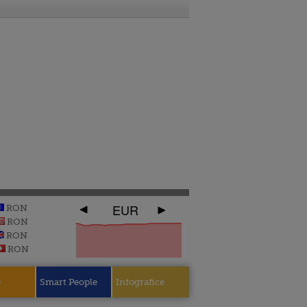
EUR
RON
RON
RON
RON
e
Smart People
Infografice