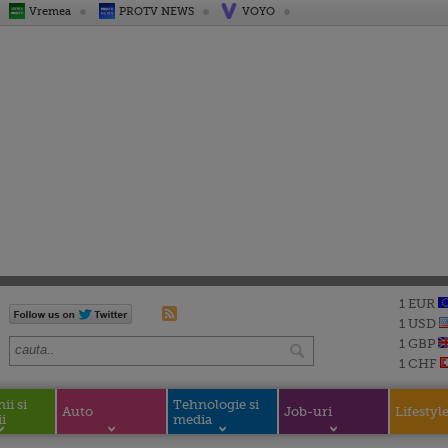
Vremea
PROTV NEWS
VOYO
1 EUR
1 USD
1 GBP
1 CHF
i si
Tehnologie si
Auto
Job-uri
Lifestyl
i
media