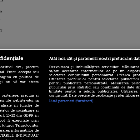
EO
e
.
or
ro
foodstory.ro
Procinema.ro
fidențiale
Atât noi, cât și partenerii noștri prelucrăm dat
ozitivul dvs., precum
Dezvoltarea și îmbunătățirea serviciilor. Măsurarea
și/sau accesarea informațiilor de pe un dispoziti
al. Puteți accepta sau
selectarea conținutului personalizat. Crearea prof
pagina cu politica de
Utilizarea profilurilor pentru selectarea publicității
i și nu vă vor afecta
pentru publicitate personalizată. Măsurarea perfo
publicului prin statistici sau combinații de date di
limitate pentru a selecta publicitatea. Utilizarea
conținutul. Date precise de geolocație și identificarea
te partenere, precum si
ermite website-ului sa
Listă parteneri (furnizori)
(P) Descoperă Lumea
Emoții intense pe
 afisate in functie de
Evenimentelor din România
Sebastian Stan! Iub
cu Transilvania Events!
elelor de socializare si
Annabelle, l-a făcu
 art. 15-22 din GDPR in
(P) Raku, gaming intens și o
Din 14 septembrie
pot fi exercitate prin
pauză binemeritată cu...
Popescu revine în 
a tuturor Tehnologiilor
pizza Guseppe
principal la Pro T
esarea informatiilor de
(P) Poți folosi bonurile de
SETARILE INDIVIDUAL”
La 88 de ani și du
masă pentru a comanda