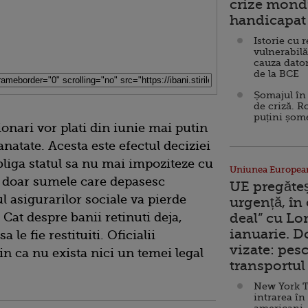
crize mondi
handicapat 
Istorie cu 
vulnerabilă
cauza dator
de la BCE
Șomajul în 
de criză. R
puțini șom
onari vor plati din iunie mai putin
sanatate. Acesta este efectul deciziei
bliga statul sa nu mai impoziteze cu
Uniunea Europea
ci doar sumele care depasesc
UE pregăte
l asigurarilor sociale va pierde
urgență, în
. Cat despre banii retinuti deja,
deal” cu Lo
ianuarie. 
le fie restituiti. Oficialii
vizate: pesc
in ca nu exista nici un temei legal
transportul 
New York T
intrarea în