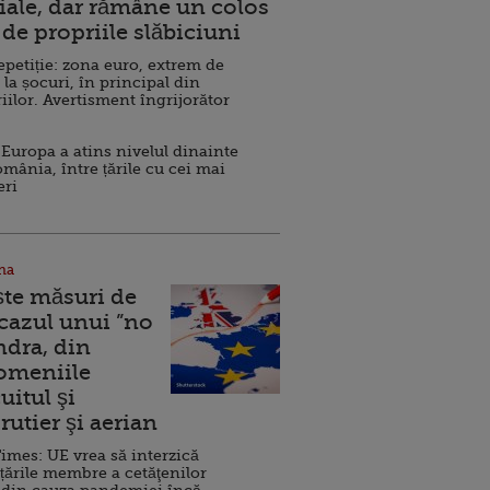
ale, dar rămâne un colos
de propriile slăbiciuni
repetiție: zona euro, extrem de
 la șocuri, în principal din
iilor. Avertisment îngrijorător
Europa a atins nivelul dinainte
omânia, între țările cu cei mai
eri
na
ște măsuri de
 cazul unui ”no
ndra, din
Domeniile
uitul şi
rutier şi aerian
imes: UE vrea să interzică
 țările membre a cetăţenilor