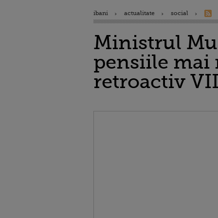
ibani
actualitate
social
Ministrul Mun
pensiile mai 
retroactiv V