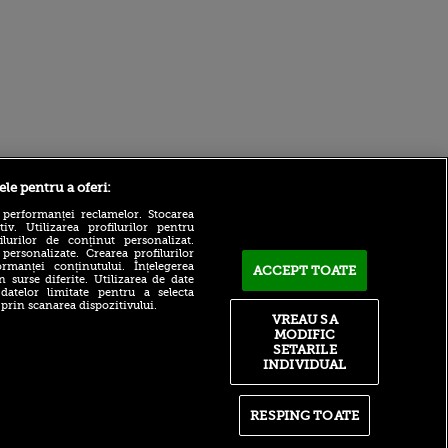
Sport.ro
ele pentru a oferi:
 performanței reclamelor. Stocarea
v. Utilizarea profilurilor pentru
ilurilor de conținut personalizat.
 personalizate. Crearea profilurilor
rmanței conținutului. Înțelegerea
ACCEPT TOATE
n surse diferite. Utilizarea de date
 datelor limitate pentru a selecta
 prin scanarea dispozitivului.
A făcut anunțul în direct:
VREAU SA
”Este jucătorul Rapidului cu
ntru
MODIFIC
acte în regulă”
ita lui,
SETARILE
t tată!
Strategia lui CFR Cluj,
INDIVIDUAL
desființată: ”Cum să plece,
, Adela
mă, pe banii ăia?”
rol
V
Antonio Folha, OUT! El e
RESPING TOATE
noul antrenor de la CFR Cluj
pă o