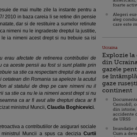
americani,
foarte acti
esuie de mai multe zile la instante pentru a
Alegeri eu
 2010 in baza careia li se retine din pensie
aleg condu
natate, dar si de restituire a sumelor retinute
care este m
a nimeni nu le ingradeste dreptul la justitie,
 le ia nimeni acest drept si nu trebuie sa isi
Ucraina
Explozie la
 erau afectate de retinerea contributiei de
din Ucraina
 ca aceste pensii au fost si sunt platite prin
gazele pent
rebuie sa stie ca respectam dreptul de a avea
se întâmplă 
arui cetatean din Romania sa apeleze la acutul
gaze ruseșt
ilon al statului de drep pe care nimeni nu il
continent
i sa stie ca nu le ia nimeni acest drept si nu
Documente d
nseamna ca ar fi avut alte drepturi daca ar fi
Cernobîl, c
ecizat ministrul Muncii,
Claudia Boghicevici
.
din istorie,
accidente 
de URSS
 retroactiva a contributiilor de asigurari sociale
Inundație d
, ministrul Muncii a spus ca decizia
Curtii
Cum a deve