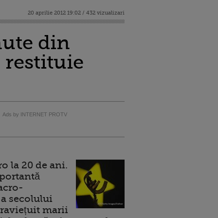
20 aprilie 2012 19:02 / 432 vizualizari
nute din
 restituie
Ads by INTERNET PROTV
 la 20 de ani.
portantă
acro-
a secolului
raviețuit marii