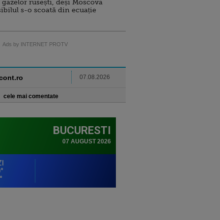
 gazelor rusești, deși Moscova
sibilul s-o scoată din ecuație
Ads by INTERNET PROTV
ncont.ro
07.08.2026
cele mai comentate