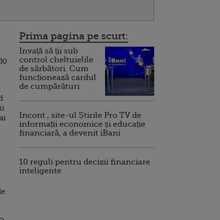
Prima pagina pe scurt:
Invață să ții sub
control cheltuielile
50
de sărbători. Cum
funcționează cardul
de cumpărături
d
ii
Incont , site-ul Știrile Pro TV de
ai
informații economice și educație
financiară, a devenit iBani
10 reguli pentru decizii financiare
inteligente
de