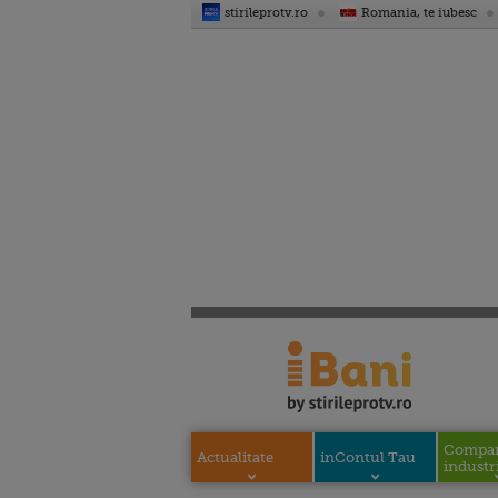
stirileprotv.ro
Romania, te iubesc
Compani
Actualitate
inContul Tau
industri