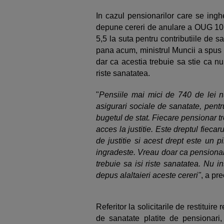
In cazul pensionarilor care se ingh
depune cereri de anulare a OUG 107/
5,5 la suta pentru contributiile de sa
pana acum, ministrul Muncii a spus c
dar ca acestia trebuie sa stie ca nu
riste sanatatea.
"
Pensiile mai mici de 740 de lei nu
asigurari sociale de sanatate, pentru
bugetul de stat. Fiecare pensionar t
acces la justitie. Este dreptul fiec
de justitie si acest drept este un p
ingradeste. Vreau doar ca pensionari
trebuie sa isi riste sanatatea. Nu i
depus alaltaieri aceste cereri"
, a pr
Referitor la solicitarile de restituire
de sanatate platite de pensionari