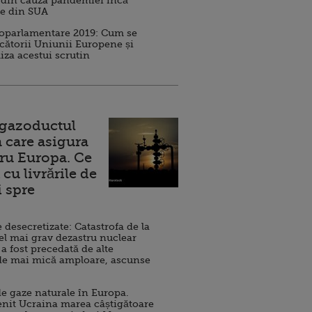
 din cauza pandemiei încă
ve din SUA
roparlamentare 2019: Cum se
cătorii Uniunii Europene și
iza acestui scrutin
 gazoductul
 care asigura
ru Europa. Ce
cu livrările de
i spre
esecretizate: Catastrofa de la
el mai grav dezastru nuclear
 a fost precedată de alte
de mai mică amploare, ascunse
e gaze naturale în Europa.
nit Ucraina marea câștigătoare