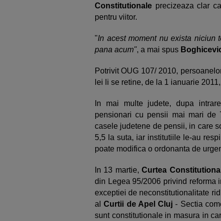
Constitutionale
precizeaza clar ca 
pentru viitor.
"
In acest moment nu exista niciun t
pana acum"
, a mai spus
Boghicevic
Potrivit OUG 107/ 2010, persoanelor
lei li se retine, de la 1 ianuarie 2011
In mai multe judete, dupa intrar
pensionari cu pensii mai mari de 
casele judetene de pensii, in care so
5,5 la suta, iar institutiile le-au re
poate modifica o ordonanta de urgen
In 13 martie,
Curtea Constitutiona
din Legea 95/2006 privind reforma i
exceptiei de neconstitutionalitate ri
al
Curtii de Apel Cluj
- Sectia come
sunt constitutionale in masura in ca