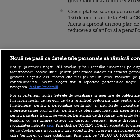
guvernanta fiscala din UE VID
Grecii platesc scump pentru cel
130 de mld. euro de la FMI si CE
Atena a aprobat un nou plan de
reducere a salariilor si a pensiil
Stirileprotv.ro
ilike-it.
Nouă ne pasă ca datele tale personale să rămână con
Noi și partenerii noștri
201
stocăm și/sau accesăm informații pe disp
identificatorii cookie unici pentru prelucrarea datelor cu caracter person
gestiona alegerile dvs. făcând clic mai jos sau în orice moment, pe 
confidențialitate. Aceste alegeri vor fi raportate partenerilor noștr
navigarea.
Mai multe detalii
Noi si partenerii nostri (retelele de socializare si agentiile de publicita
Portocale – beneficii,
furnizorii nostri de servicii de date analitice) prelucram date pentru a p
proprietăți nutriționale și
functioneze, pentru a personaliza continutul si anunturile publicitare
utilizări surprinzătoare
interesele si/sau profilul dvs., pentru a va oferi functionalitati aferente ret
pentru a analiza traficul pe website. Beneficiati de drepturile prevazute de
Drona cu explozibil de pe
Aeroportul Leipzig,
legatura cu prelucrarea datelor cu caracter personal. Aceste drepturi 
doborâtă cu piciorul.
aici
modalitatea indicata
. Prin click pe “ACCEPT TOATE”, acceptati folosire
Eroul”, un șofer de autobuz
de tip Cookie, care implica inclusiv acceptul dvs. cu privire la stocarea/acc
catre Vendor-ii cu care colaboram. Prin click pe “VREAU SA MODIFIC 
Un muncitor moldovean,