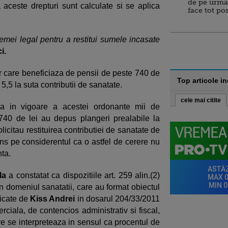
de pe urma
aceste drepturi sunt calculate si se aplica
face tot po
emei legal pentru a restitui sumele incasate
i.
 care beneficiaza de pensii de peste 740 de
Top articole i
, 5,5 la suta contributii de sanatate.
cele mai citite
ea in vigoare a acestei ordonante mii de
740 de lei au depus plangeri prealabile la
licitau restituirea contributiei de sanatate de
spins pe considerentul ca o astfel de cerere nu
ta.
la
a constatat ca dispozitiile art. 259 alin.(2)
n domeniul sanatatii, care au format obiectul
dicate de
Kiss Andrei
in dosarul 204/33/2011
rciala, de contencios administrativ si fiscal,
re se interpreteaza in sensul ca procentul de