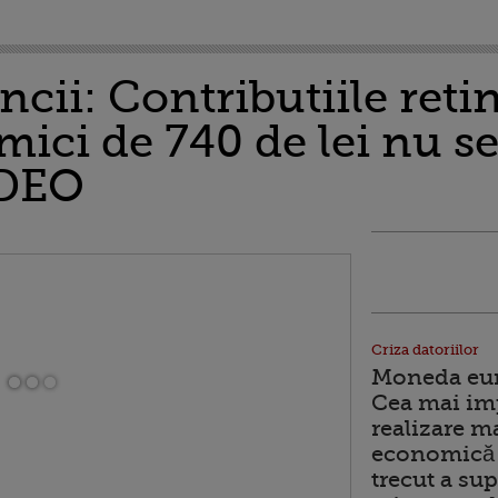
cii: Contributiile reti
mici de 740 de lei nu se
IDEO
Criza datoriilor
Moneda euro
Cea mai im
realizare m
economică 
trecut a sup