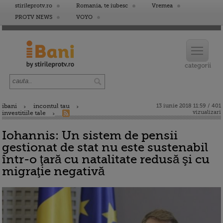
stirileprotv.ro
Romania, te iubesc
Vremea
PROTV NEWS
VOYO
ibani
incontul tau
13 iunie 2018 11:59 / 401
vizualizari
investitiile tale
Iohannis: Un sistem de pensii
gestionat de stat nu este sustenabil
într-o ţară cu natalitate redusă şi cu
migraţie negativă