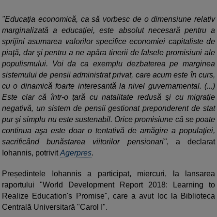
"Educaţia economică, ca să vorbesc de o dimensiune relativ
marginalizată a educaţiei, este absolut necesară pentru a
sprijini asumarea valorilor specifice economiei capitaliste de
piaţă, dar şi pentru a ne apăra tinerii de falsele promisiuni ale
populismului. Voi da ca exemplu dezbaterea pe marginea
sistemului de pensii administrat privat, care acum este în curs,
cu o dinamică foarte interesantă la nivel guvernamental. (...)
Este clar că într-o ţară cu natalitate redusă şi cu migraţie
negativă, un sistem de pensii gestionat preponderent de stat
pur şi simplu nu este sustenabil. Orice promisiune că se poate
continua aşa este doar o tentativă de amăgire a populaţiei,
sacrificând bunăstarea viitorilor pensionari"
, a declarat
Iohannis, potrivit
Agerpres
.
Președintele Iohannis a participat, miercuri, la lansarea
raportului "World Development Report 2018: Learning to
Realize Education's Promise", care a avut loc la Biblioteca
Centrală Universitară "Carol I".