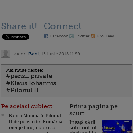
Share it!
Connect
Facebook
Twitter
RSS Feed
autor:
iBani
, 13 iunie 2018 11:59
Mai multe despre:
#pensii private
#Klaus Iohannis
#Pilonul II
Pe acelasi subiect:
Prima pagina pe
scurt:
Banca Mondială: Pilonul
II de pensii din România
Invață să ții
merge bine, nu există
sub control