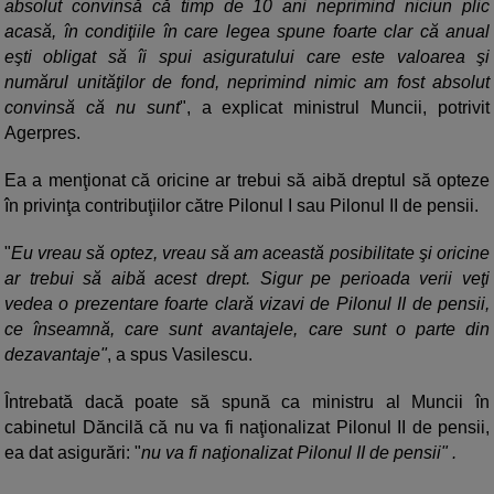
absolut convinsă că timp de 10 ani neprimind niciun plic
acasă, în condiţiile în care legea spune foarte clar că anual
eşti obligat să îi spui asiguratului care este valoarea şi
numărul unităţilor de fond, neprimind nimic am fost absolut
convinsă că nu sunt
", a explicat ministrul Muncii, potrivit
Agerpres.
Ea a menţionat că oricine ar trebui să aibă dreptul să opteze
în privinţa contribuţiilor către Pilonul I sau Pilonul II de pensii.
"
Eu vreau să optez, vreau să am această posibilitate şi oricine
ar trebui să aibă acest drept. Sigur pe perioada verii veţi
vedea o prezentare foarte clară vizavi de Pilonul II de pensii,
ce înseamnă, care sunt avantajele, care sunt o parte din
dezavantaje"
, a spus Vasilescu.
Întrebată dacă poate să spună ca ministru al Muncii în
cabinetul Dăncilă că nu va fi naţionalizat Pilonul II de pensii,
ea dat asigurări: "
nu va fi naţionalizat Pilonul II de pensii" .