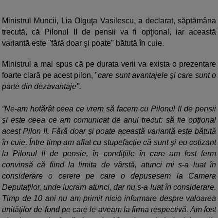
Ministrul Muncii, Lia Olguţa Vasilescu, a declarat, săptămâna
trecută, că Pilonul II de pensii va fi opţional, iar această
variantă este "fără doar şi poate" bătută în cuie.
Ministrul a mai spus că pe durata verii va exista o prezentare
foarte clară pe acest pilon, "
care sunt avantajele şi care sunt o
parte din dezavantaje".
“Ne-am hotărât ceea ce vrem să facem cu Pilonul II de pensii
şi este ceea ce am comunicat de anul trecut: să fie opţional
acest Pilon II. Fără doar şi poate această variantă este bătută
în cuie. Între timp am aflat cu stupefacţie că sunt şi eu cotizant
la Pilonul II de pensie, în condiţiile în care am fost ferm
convinsă că fiind la limita de vârstă, atunci mi s-a luat în
considerare o cerere pe care o depusesem la Camera
Deputaţilor, unde lucram atunci, dar nu s-a luat în considerare.
Timp de 10 ani nu am primit nicio informare despre valoarea
unităţilor de fond pe care le aveam la firma respectivă. Am fost