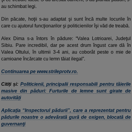
au schimbat legi.
Din păcate, hoţii s-au adaptat şi sunt încă multe locurile în
care cu ajutorul funcţionarilor şi politicienilor îşi văd de treabă.
Alex Dima s-a întors în pădure: “Valea Lotrioarei, Judeţul
Sibiu. Pare incredibil, dar pe acest drum îngust care dă în
Valea Oltului, în ultimii 3-4 ani, au coborât peste o mie de
camioane încărcate cu lemn tăiat ilegal”.
Continuarea pe www.strileprotv.ro.
Citiți și:
Politicienii, principalii responsabili pentru tăierile
masive din păduri: Furturile de lemne sunt girate de
autorități
Aplicaţia “Inspectorul pădurii”, care a reprezentat pentru
pădurile noastre o adevărată gură de oxigen, blocată de
guvernanţi