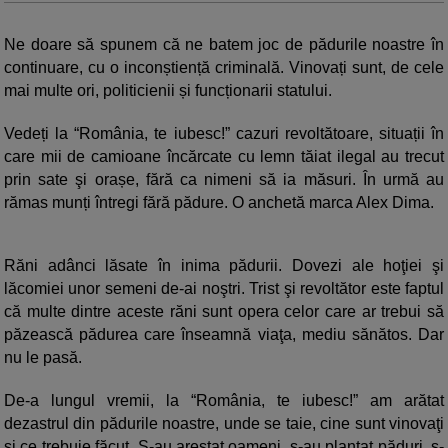
Ne doare să spunem că ne batem joc de pădurile noastre în
continuare, cu o inconștiență criminală. Vinovați sunt, de cele
mai multe ori, politicienii și funcționarii statului.
Vedeți la “România, te iubesc!” cazuri revoltătoare, situații în
care mii de camioane încărcate cu lemn tăiat ilegal au trecut
prin sate şi orașe, fără ca nimeni să ia măsuri. În urmă au
rămas munți întregi fără pădure. O anchetă marca Alex Dima.
Răni adânci lăsate în inima pădurii. Dovezi ale hoţiei şi
lăcomiei unor semeni de-ai noştri. Trist şi revoltător este faptul
că multe dintre aceste răni sunt opera celor care ar trebui să
păzească pădurea care înseamnă viaţa, mediu sănătos. Dar
nu le pasă.
De-a lungul vremii, la “România, te iubesc!” am arătat
dezastrul din pădurile noastre, unde se taie, cine sunt vinovaţi
şi ce trebuie făcut. S-au arestat oameni, s-au plantat păduri, s-