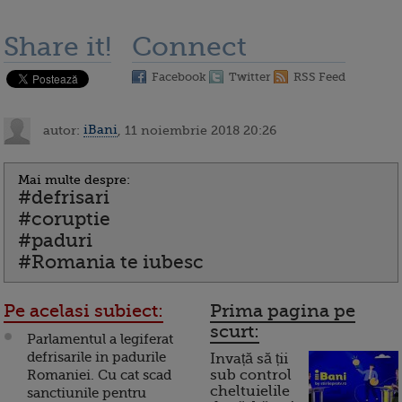
Share it!
Connect
Facebook
Twitter
RSS Feed
autor:
iBani
, 11 noiembrie 2018 20:26
Mai multe despre:
#defrisari
#coruptie
#paduri
#Romania te iubesc
Pe acelasi subiect:
Prima pagina pe
scurt:
Parlamentul a legiferat
defrisarile in padurile
Invață să ții
Romaniei. Cu cat scad
sub control
cheltuielile
sanctiunile pentru