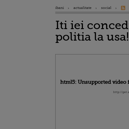
ibani
actualitate
social
Iti iei conce
politia la usa!
html5: Unsupported video f
http://get