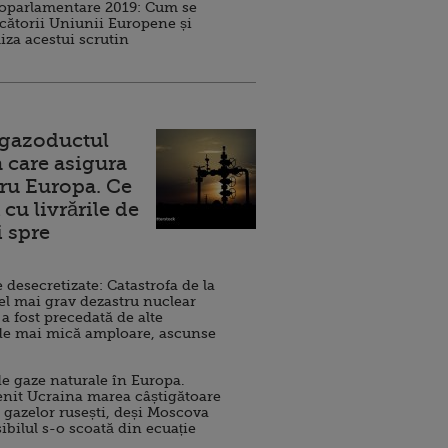
roparlamentare 2019: Cum se
cătorii Uniunii Europene și
iza acestui scrutin
 gazoductul
 care asigura
ru Europa. Ce
cu livrările de
i spre
esecretizate: Catastrofa de la
el mai grav dezastru nuclear
 a fost precedată de alte
de mai mică amploare, ascunse
e gaze naturale în Europa.
nit Ucraina marea câștigătoare
 gazelor rusești, deși Moscova
sibilul s-o scoată din ecuație