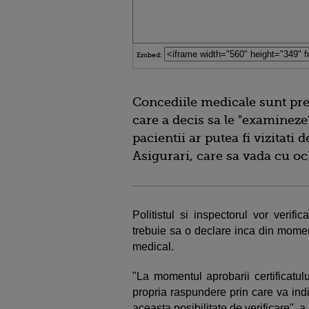
Embed:
Concediile medicale sunt pre
care a decis sa le "examinez
pacientii ar putea fi vizitati d
Asigurari, care sa vada cu och
Politistul si inspectorul vor verif
trebuie sa o declare inca din momen
medical.
"La momentul aprobarii certificatul
propria raspundere prin care va indi
aceasta posibilitate de verificare", a