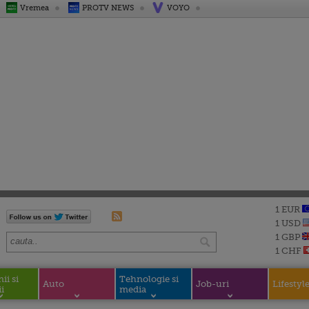
Vremea
PROTV NEWS
VOYO
1 EUR
1 USD
1 GBP
1 CHF
i si
Tehnologie si
Auto
Job-uri
Lifestyl
i
media