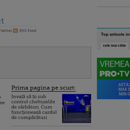
t
Twitter
RSS Feed
Top articole i
cele mai citite
Prima pagina pe scurt:
Invață să ții sub
s
control cheltuielile
une
de sărbători. Cum
funcționează cardul
de cumpărături