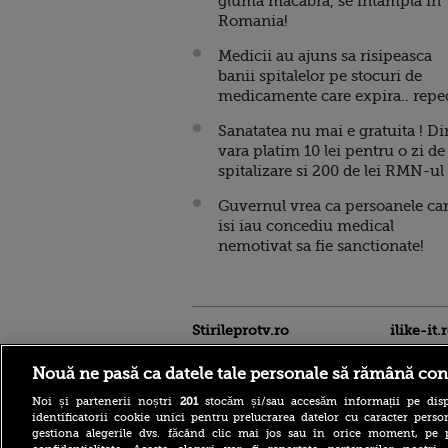
gluma macabra, se intampla in
Romania!
Medicii au ajuns sa risipeasca
banii spitalelor pe stocuri de
medicamente care expira.. repe
Sanatatea nu mai e gratuita ! Di
vara platim 10 lei pentru o zi de
spitalizare si 200 de lei RMN-ul 
Guvernul vrea ca persoanele ca
isi iau concediu medical
nemotivat sa fie sanctionate!
Stirileprotv.ro
ilike-it.
Nouă ne pasă ca datele tale personale să rămână con
Noi și partenerii noștri
201
stocăm și/sau accesăm informații pe disp
identificatorii cookie unici pentru prelucrarea datelor cu caracter person
gestiona alegerile dvs. făcând clic mai jos sau în orice moment, pe 