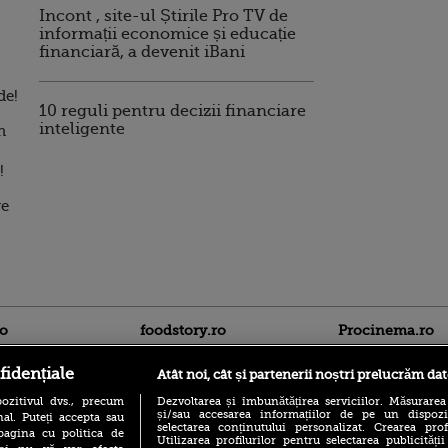
Incont , site-ul Știrile Pro TV de
informații economice și educație
financiară, a devenit iBani
de!
10 reguli pentru decizii financiare
inteligente
n
!
re
ro
foodstory.ro
Procinema.ro
fidențiale
Atât noi, cât și partenerii noștri prelucrăm dat
ozitivul dvs., precum
Dezvoltarea și îmbunătățirea serviciilor. Măsurarea
și/sau accesarea informațiilor de pe un dispoziti
al. Puteți accepta sau
selectarea conținutului personalizat. Crearea prof
pagina cu politica de
Utilizarea profilurilor pentru selectarea publicității