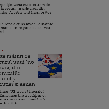
repetiție: zona euro, extrem de
 la șocuri, în principal din
iilor. Avertisment îngrijorător
Europa a atins nivelul dinainte
omânia, între țările cu cei mai
eri
na
ște măsuri de
 cazul unui ”no
ndra, din
Domeniile
uitul şi
rutier şi aerian
imes: UE vrea să interzică
 țările membre a cetăţenilor
 din cauza pandemiei încă
ve din SUA