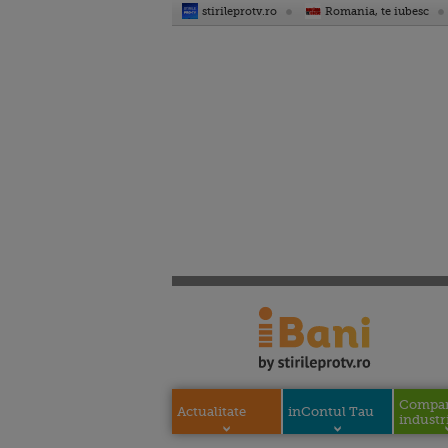
stirileprotv.ro
Romania, te iubesc
Compani
Actualitate
inContul Tau
industri