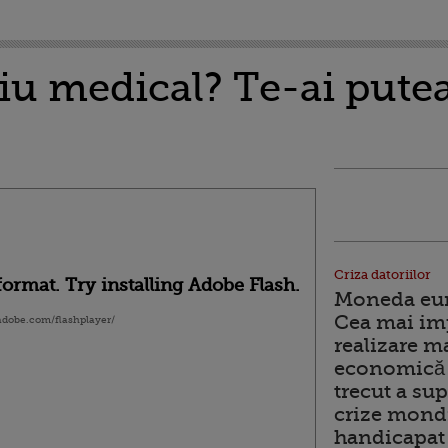
diu medical? Te-ai putea
Criza datoriilor
ormat. Try installing Adobe Flash.
Moneda euro
Cea mai im
.adobe.com/flashplayer/
realizare m
economică 
trecut a sup
crize mondi
handicapat 