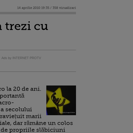
14 aprilie 2010 19:35 / 358 vizualizari
 trezi cu
Ads by INTERNET PROTV
 la 20 de ani.
portantă
acro-
a secolului
raviețuit marii
ale, dar rămâne un colos
de propriile slăbiciuni