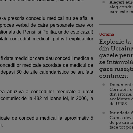
Alegeri eu
aleg condu
care este m
s-a prescris concediu medical nu se afla la
 proces verbal de catre persoanele care vor
tionala de Pensii si Politia, unde este cazul)
Ucraina
i concediul medical, potrivit explicatiilor
Explozie la
din Ucraina
gazele pent
 fi date medicilor care dau concedii medicale
se întâmplă 
concediilor medicale acordate de medicul de
gaze ruseșt
 depasi 30 de zile calendaristice pe an, fata
continent
Documente d
Cernobîl, c
ea abuziva a concediilor medicale a urcat
din istorie,
econturile: de la 482 milioane lei, in 2006, la
accidente 
de URSS
Inundație d
Cum a deve
ificate de concediu medical la aproximativ 5
de pe urma
i.
face tot po