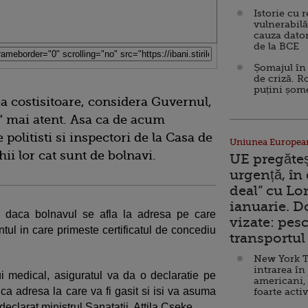
Istorie cu 
vulnerabilă
cauza dator
de la BCE
Șomajul în 
de criză. R
puțini șom
a costisitoare, considera Guvernul,
e" mai atent. Asa ca de acum
e politisti si inspectori de la Casa de
Uniunea Europea
ii lor cat sunt de bolnavi.
UE pregăte
urgență, în
deal” cu Lo
ianuarie. 
ica daca bolnavul se afla la adresa pe care
vizate: pesc
tul in care primeste certificatul de concediu
transportul 
New York T
intrarea în
ui medical, asiguratul va da o declaratie pe
americani,
ca adresa la care va fi gasit si isi va asuma
foarte acti
 declarat ministrul Sanatatii, Attila Cseke.