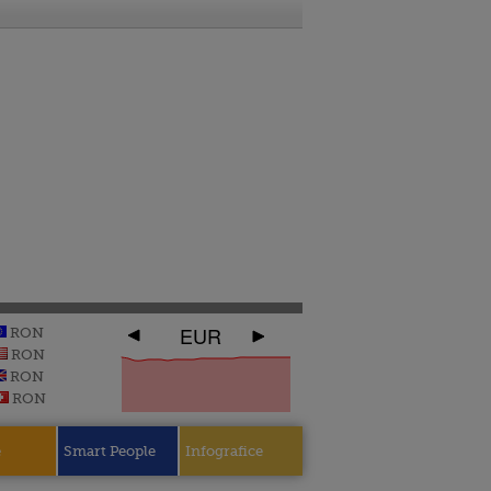
EUR
RON
RON
RON
RON
e
Smart People
Infografice