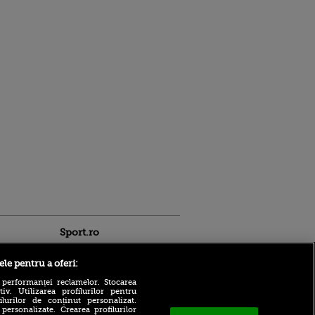
Sport.ro
ele pentru a oferi:
 performanței reclamelor. Stocarea
v. Utilizarea profilurilor pentru
ilurilor de conținut personalizat.
 personalizate. Crearea profilurilor