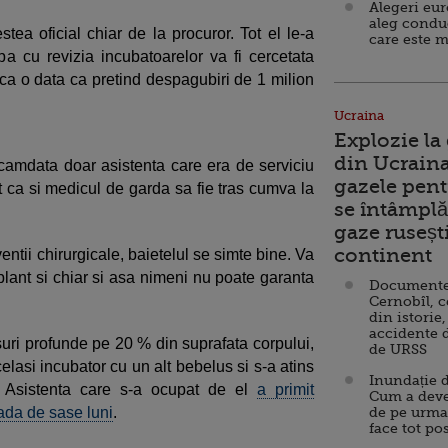
Alegeri eu
aleg condu
stea oficial chiar de la procuror. Tot el le-a
care este m
a cu revizia incubatoarelor va fi cercetata
nca o data ca pretind despagubiri de 1 milion
Ucraina
Explozie la
din Ucraina
camdata doar asistenta care era de serviciu
gazele pent
it ca si medicul de garda sa fie tras cumva la
se întâmplă 
gaze ruseșt
continent
entii chirurgicale, baietelul se simte bine. Va
splant si chiar si asa nimeni nu poate garanta
Documente d
Cernobîl, c
din istorie,
accidente 
suri profunde pe 20 % din suprafata corpului,
de URSS
elasi incubator cu un alt bebelus si s-a atins
Inundație d
i. Asistenta care s-a ocupat de el
a primit
Cum a deve
ada de sase luni
.
de pe urma
face tot po