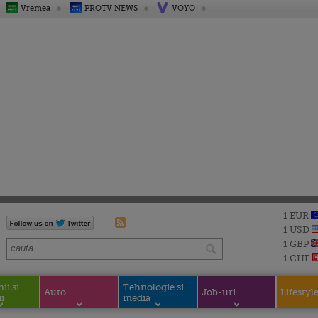
Vremea
PROTV NEWS
VOYO
1 EUR
1 USD
1 GBP
1 CHF
i si
Tehnologie si
Auto
Job-uri
Lifestyl
i
media