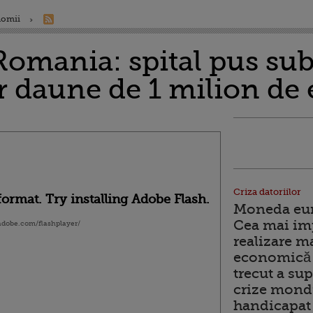
nomii
Romania: spital pus su
r daune de 1 milion de
Criza datoriilor
ormat. Try installing Adobe Flash.
Moneda euro
Cea mai im
.adobe.com/flashplayer/
realizare m
economică 
trecut a sup
crize mondi
handicapat 