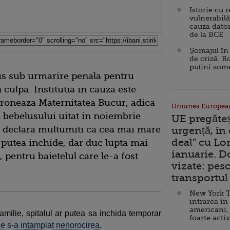
Istorie cu 
vulnerabilă
cauza dator
de la BCE
Șomajul în 
de criză. R
puțini șom
pus sub urmarire penala pentru
culpa. Institutia in cauza este
atroneaza Maternitatea Bucur, adica
Uniunea Europea
a bebelusului uitat in noiembrie
UE pregăte
se declara multumiti ca cea mai mare
urgență, în
deal” cu Lo
 putea inchide, dar duc lupta mai
ianuarie. 
 pentru baietelul care le-a fost
vizate: pesc
transportul 
New York T
intrarea în
americani,
amilie, spitalul ar putea sa inchida temporar
foarte acti
 s-a intamplat nenorocirea
.