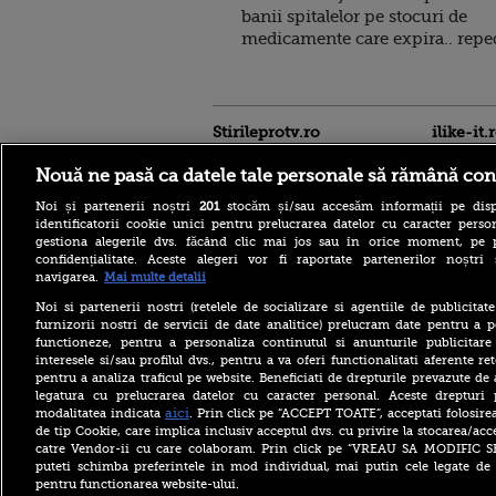
banii spitalelor pe stocuri de
medicamente care expira.. repe
Stirileprotv.ro
ilike-it.
Nouă ne pasă ca datele tale personale să rămână con
Noi și partenerii noștri
201
stocăm și/sau accesăm informații pe disp
identificatorii cookie unici pentru prelucrarea datelor cu caracter person
gestiona alegerile dvs. făcând clic mai jos sau în orice moment, pe 
confidențialitate. Aceste alegeri vor fi raportate partenerilor noștr
navigarea.
Mai multe detalii
Descoperire senzațională
lângă Piramida Roșie: Un
Noi si partenerii nostri (retelele de socializare si agentiile de publicita
sistem hidraulic de 4.500
furnizorii nostri de servicii de date analitice) prelucram date pentru a p
ani ar conține secretul
functioneze, pentru a personaliza continutul si anunturile publicitare
construirii piramidelor
interesele si/sau profilul dvs., pentru a va oferi functionalitati aferente ret
Reacția Rusiei după ce o
pentru a analiza traficul pe website. Beneficiati de drepturile prevazute de
dronă explozivă a paralizat
legatura cu prelucrarea datelor cu caracter personal. Aceste drepturi 
aeroportul din Leipzig: „O
aici
modalitatea indicata
. Prin click pe “ACCEPT TOATE”, acceptati folosire
provocare complet
de tip Cookie, care implica inclusiv acceptul dvs. cu privire la stocarea/acc
fabricată”
catre Vendor-ii cu care colaboram. Prin click pe “VREAU SA MODIFIC 
Cea mai bună țară în care să
puteti schimba preferintele in mod individual, mai putin cele legate de 
te muți în 2026 este din
pentru functionarea website-ului.
Europa. Cum arată top 10