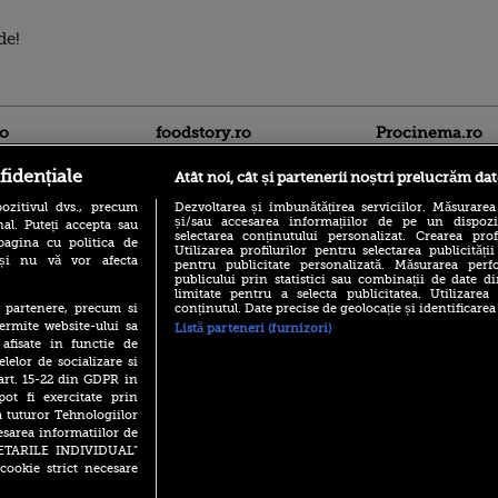
de!
ro
foodstory.ro
Procinema.ro
fidențiale
Atât noi, cât și partenerii noștri prelucrăm dat
ozitivul dvs., precum
Dezvoltarea și îmbunătățirea serviciilor. Măsurarea
și/sau accesarea informațiilor de pe un dispoziti
al. Puteți accepta sau
selectarea conținutului personalizat. Crearea prof
pagina cu politica de
Utilizarea profilurilor pentru selectarea publicității
i și nu vă vor afecta
pentru publicitate personalizată. Măsurarea perfo
publicului prin statistici sau combinații de date di
(P) Descoperă Lumea
limitate pentru a selecta publicitatea. Utilizarea
Nikolaj Coster-Wa
Evenimentelor din România
conținutul. Date precise de geolocație și identificarea
te partenere, precum si
Urzeala Tronurilor
cu Transilvania Events!
ermite website-ului sa
Listă parteneri (furnizori)
Annabelle Wallis,
 afisate in functie de
lui Sebastian Stan,
(P) Raku, gaming intens și o
elelor de socializare si
prinși într-o curs
pauză binemeritată cu...
 art. 15-22 din GDPR in
pizza Guseppe
Emoții intense pe
pot fi exercitate prin
Sebastian Stan! Iub
(P) Poți folosi bonurile de
a tuturor Tehnologiilor
Annabelle, l-a făcu
masă pentru a comanda
esarea informatiilor de
mâncare acasă? Lista
Din 14 septembrie
SETARILE INDIVIDUAL”
aplicațiilor care le acceptă
Popescu revine în 
cookie strict necesare
principal la Pro T