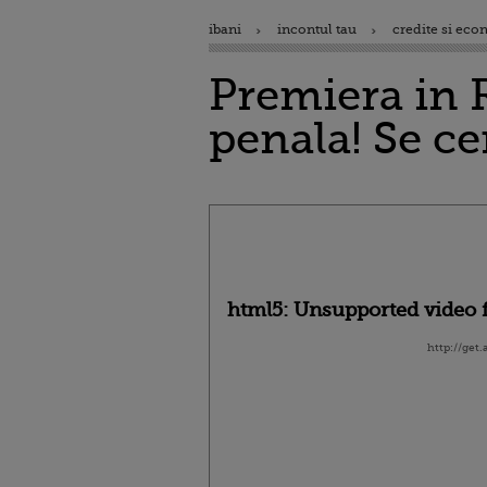
ibani
incontul tau
credite si eco
Premiera in 
penala! Se ce
html5: Unsupported video f
http://get