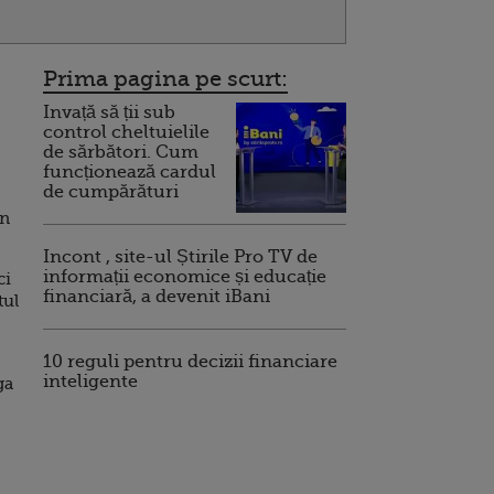
Prima pagina pe scurt:
Invață să ții sub
control cheltuielile
de sărbători. Cum
funcționează cardul
de cumpărături
in
Incont , site-ul Știrile Pro TV de
informații economice și educație
ci
financiară, a devenit iBani
tul
10 reguli pentru decizii financiare
inteligente
ga