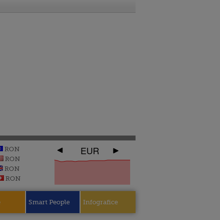
EUR
RON
RON
RON
RON
e
Smart People
Infografice