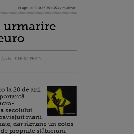
14 aprilie 2010 16:35 / 352 vizualizari
b urmarire
 euro
Ads by INTERNET PROTV
 la 20 de ani.
portantă
acro-
a secolului
raviețuit marii
ale, dar rămâne un colos
de propriile slăbiciuni