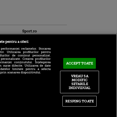
Sport.ro
ele pentru a oferi:
 performanței reclamelor. Stocarea
v. Utilizarea profilurilor pentru
ilurilor de conținut personalizat.
 personalizate. Crearea profilurilor
rmanței conținutului. Înțelegerea
ACCEPT TOATE
Adrian Mihalcea a
n surse diferite. Utilizarea de date
confirmat noul transfer la
 datelor limitate pentru a selecta
ldau din
UTA după remiza cu Rapid!
 prin scanarea dispozitivului.
 și
Anunțul făcut despre starea
VREAU SA
 logodnica
lui Alexi Pitu
MODIFIC
 sunt
SETARILE
ă criminală
După un flash-interviu
INDIVIDUAL
liniștit, Daniel Pancu a
ntru
EXPLODAT la conferință și
ita lui,
s-a luat la ceartă cu oamenii
t tată!
în sală: ”Gata, nu mai
RESPING TOATE
strigați”
, Adela
rol
Filip Stojilkovic, reacție
V
tranșantă după controversa