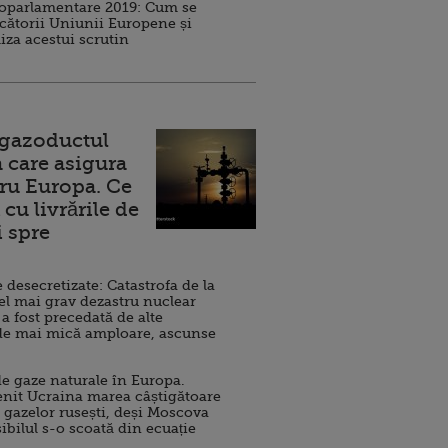
roparlamentare 2019: Cum se
cătorii Uniunii Europene și
iza acestui scrutin
 gazoductul
 care asigura
ru Europa. Ce
cu livrările de
i spre
esecretizate: Catastrofa de la
el mai grav dezastru nuclear
 a fost precedată de alte
de mai mică amploare, ascunse
e gaze naturale în Europa.
nit Ucraina marea câștigătoare
 gazelor rusești, deși Moscova
sibilul s-o scoată din ecuație