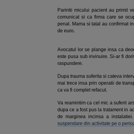
Parintii micului pacient au primit ve
comunicat si ca firma care se ocup
penal. Mama si tatal au confirmat i
de euro.
Avocatul lor se plange insa ca deo
este pusa sub invinuire. Si-ar fi dor
raspundere.
Dupa trauma suferita si cateva interv
mai trece insa prin operatii de tran
ca va fi complet refacut.
Va reamintim ca cel mic a suferit ar
dupa ce a fost pus la tratament in ac
de marginea incinsa a instalatie
suspendare din activitate pe o perio