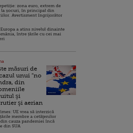
repetiție: zona euro, extrem de
 la șocuri, în principal din
iilor. Avertisment îngrijorător
Europa a atins nivelul dinainte
omânia, între țările cu cei mai
eri
na
ște măsuri de
 cazul unui ”no
ndra, din
Domeniile
uitul şi
rutier şi aerian
imes: UE vrea să interzică
 țările membre a cetăţenilor
 din cauza pandemiei încă
ve din SUA