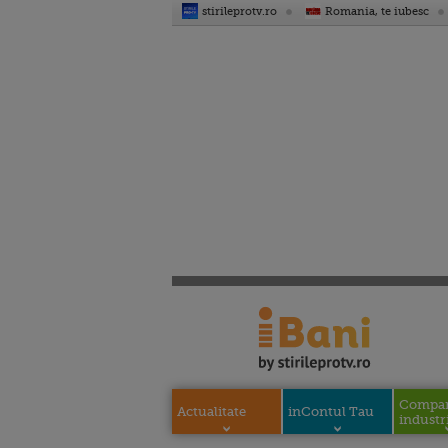
stirileprotv.ro
Romania, te iubesc
Compani
Actualitate
inContul Tau
industri