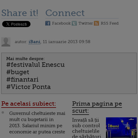
Share it!
Connect
Facebook
Twitter
RSS Feed
autor:
iBani
, 11 ianuarie 2013 09:58
Mai multe despre:
#festivalul Enescu
#buget
#finantari
#Victor Ponta
Pe acelasi subiect:
Prima pagina pe
scurt:
Guvernul cheltuieste mai
mult cu bugetarii in
Invață să ții
2013. Salariul minim pe
sub control
cheltuielile
economie ar putea creste
de sărbători.