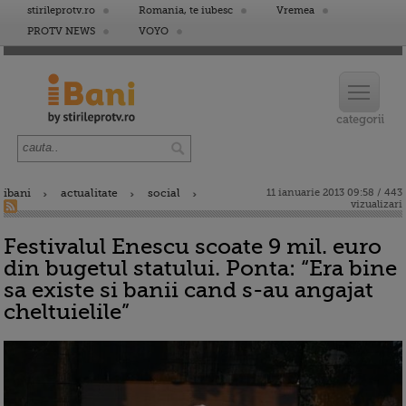
stirileprotv.ro
Romania, te iubesc
Vremea
PROTV NEWS
VOYO
ibani
actualitate
social
11 ianuarie 2013 09:58 / 443
vizualizari
Festivalul Enescu scoate 9 mil. euro
din bugetul statului. Ponta: “Era bine
sa existe si banii cand s-au angajat
cheltuielile”