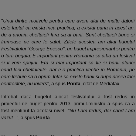
"
Unul dintre motivele pentru care avem atat de multe datorii
este faptul ca exista inca practica, a existat pana in acest an,
de a angaja cheltuieli fara sa ai bani. Sunt cheltuieli bune si
frumoase pe care le salut. Zilele acestea am aflat bugetul
Festivalului "George Enescu", un buget impresionant si pentru
o tara bogata. E important pentru Romania sa aiba un festival
si il vom sprijini. Era si mai important sa fie si banii atunci
cand faci cheltuielile, dar e o practica veche in Romania, pe
care trebuie sa o oprim. Intai sa existe banii si dupa aceea faci
contractele, nu invers"
, a spus
Ponta
, citat de Mediafax.
Intrebat daca bugetul alocat festivalului a fost redus in
proiectul de buget pentru 2013, primul-ministru a spus ca a
fost mentinut la acelasi nivel.
"Nu l-am redus, dar cand l-am
vazut..."
, a spus
Ponta.