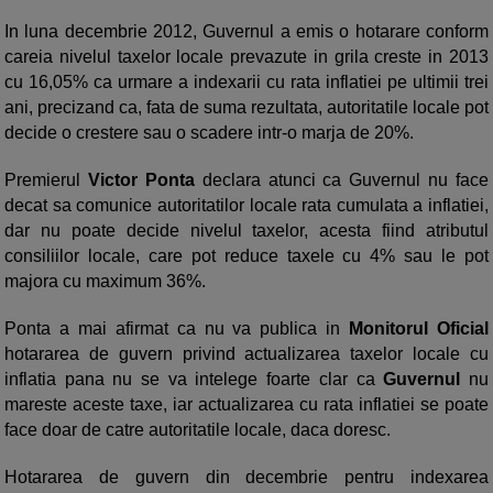
In luna decembrie 2012, Guvernul a emis o hotarare conform
careia nivelul taxelor locale prevazute in grila creste in 2013
cu 16,05% ca urmare a indexarii cu rata inflatiei pe ultimii trei
ani, precizand ca, fata de suma rezultata, autoritatile locale pot
decide o crestere sau o scadere intr-o marja de 20%.
Premierul
Victor Ponta
declara atunci ca Guvernul nu face
decat sa comunice autoritatilor locale rata cumulata a inflatiei,
dar nu poate decide nivelul taxelor, acesta fiind atributul
consiliilor locale, care pot reduce taxele cu 4% sau le pot
majora cu maximum 36%.
Ponta a mai afirmat ca nu va publica in
Monitorul Oficial
hotararea de guvern privind actualizarea taxelor locale cu
inflatia pana nu se va intelege foarte clar ca
Guvernul
nu
mareste aceste taxe, iar actualizarea cu rata inflatiei se poate
face doar de catre autoritatile locale, daca doresc.
Hotararea de guvern din decembrie pentru indexarea