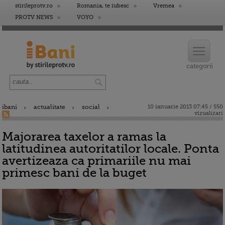
stirileprotv.ro
Romania, te iubesc
Vremea
PROTV NEWS
VOYO
ibani
actualitate
social
10 ianuarie 2013 07:45 / 550
vizualizari
Majorarea taxelor a ramas la
latitudinea autoritatilor locale. Ponta
avertizeaza ca primariile nu mai
primesc bani de la buget