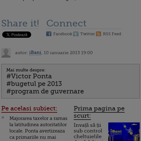
Share it!
Connect
Facebook
Twitter
RSS Feed
autor:
iBani
, 10 ianuarie 2013 19:00
Mai multe despre:
#Victor Ponta
#bugetul pe 2013
#program de guvernare
Pe acelasi subiect:
Prima pagina pe
scurt:
Majorarea taxelor a ramas
la latitudinea autoritatilor
Invață să ții
locale. Ponta avertizeaza
sub control
cheltuielile
ca primariile nu mai