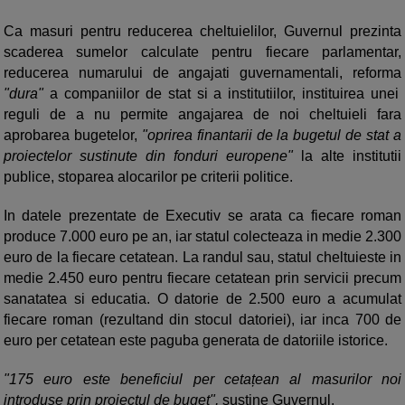
Ca masuri pentru reducerea cheltuielilor, Guvernul prezinta
scaderea sumelor calculate pentru fiecare parlamentar,
reducerea numarului de angajati guvernamentali, reforma
"dura"
a companiilor de stat si a institutiilor, instituirea unei
reguli de a nu permite angajarea de noi cheltuieli fara
aprobarea bugetelor,
"oprirea finantarii de la bugetul de stat a
proiectelor sustinute din fonduri europene"
la alte institutii
publice, stoparea alocarilor pe criterii politice.
In datele prezentate de Executiv se arata ca fiecare roman
produce 7.000 euro pe an, iar statul colecteaza in medie 2.300
euro de la fiecare cetatean. La randul sau, statul cheltuieste in
medie 2.450 euro pentru fiecare cetatean prin servicii precum
sanatatea si educatia. O datorie de 2.500 euro a acumulat
fiecare roman (rezultand din stocul datoriei), iar inca 700 de
euro per cetatean este paguba generata de datoriile istorice.
"175 euro este beneficiul per cetațean al masurilor noi
introduse prin proiectul de buget",
sustine Guvernul.