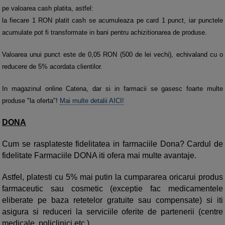
pe valoarea cash platita, astfel:
la fiecare 1 RON platit cash se acumuleaza pe card 1 punct, iar
punctele
acumulate pot fi transformate in bani pentru achizitionarea de produse.
V
aloarea unui punct este de 0,05 RON (500 de lei vechi), echivaland cu o
reducere de 5% acordata clientilor.
In magazinul online Catena, dar si in farmacii se gasesc foarte multe
produse "la oferta"!
Mai multe detalii AICI!
DONA
Cum se rasplateste fidelitatea in farmaciile Dona? Cardul de
fidelitate Farmaciile DONA iti ofera mai multe avantaje.
Astfel, platesti cu 5% mai putin la cumpararea oricarui produs
farmaceutic sau cosmetic (exceptie fac medicamentele
eliberate pe baza retetelor gratuite sau compensate) si iti
asigura si reduceri la serviciile oferite de partenerii (centre
medicale, policlinici etc.).