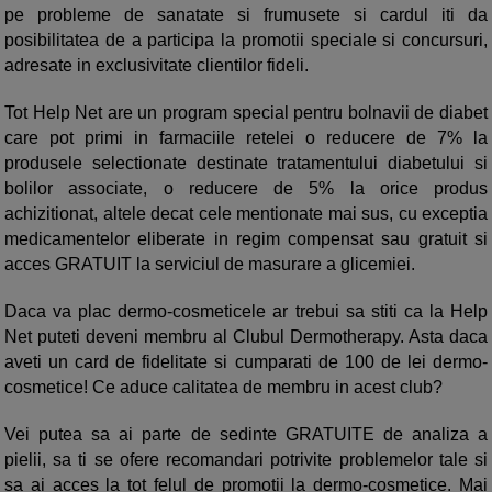
pe probleme de sanatate si frumusete si cardul iti da
posibilitatea de a participa la promotii speciale si concursuri,
adresate in exclusivitate clientilor fideli.
Tot Help Net are un program special pentru bolnavii de diabet
care pot primi in farmaciile retelei o reducere de 7% la
produsele selectionate destinate tratamentului diabetului si
bolilor associate, o reducere de 5% la orice produs
achizitionat, altele decat cele mentionate mai sus, cu exceptia
medicamentelor eliberate in regim compensat sau gratuit si
acces GRATUIT la serviciul de masurare a glicemiei.
Daca va plac dermo-cosmeticele ar trebui sa stiti ca la Help
Net puteti deveni membru al Clubul Dermotherapy. Asta daca
aveti un card de fidelitate si cumparati de 100 de lei dermo-
cosmetice! Ce aduce calitatea de membru in acest club?
Vei putea sa ai parte de sedinte GRATUITE de analiza a
pielii, sa ti se ofere recomandari potrivite problemelor tale si
sa ai acces la tot felul de promotii la dermo-cosmetice. Mai