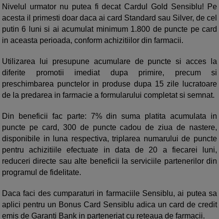
Nivelul urmator nu putea fi decat Cardul Gold Sensiblu! Pe
acesta il primesti doar daca ai card Standard sau Silver, de cel
putin 6 luni si ai acumulat minimum 1.800 de puncte pe card
in aceasta perioada, conform achizitiilor din farmacii.
Utilizarea lui presupune acumulare de puncte si acces la
diferite promotii imediat dupa primire, precum si
preschimbarea punctelor in produse dupa 15 zile lucratoare
de la predarea in farmacie a formularului completat si semnat.
Din beneficii fac parte: 7% din suma platita acumulata in
puncte pe card, 300 de puncte cadou de ziua de nastere,
disponibile in luna respectiva, triplarea numarului de puncte
pentru achizitiile efectuate in data de 20 a fiecarei luni,
reduceri directe sau alte beneficii la serviciile partenerilor din
programul de fidelitate.
Daca faci des cumparaturi in farmaciile Sensiblu, ai putea sa
aplici pentru un Bonus Card Sensiblu adica un card de credit
emis de Garanti Bank in parteneriat cu reteaua de farmacii.