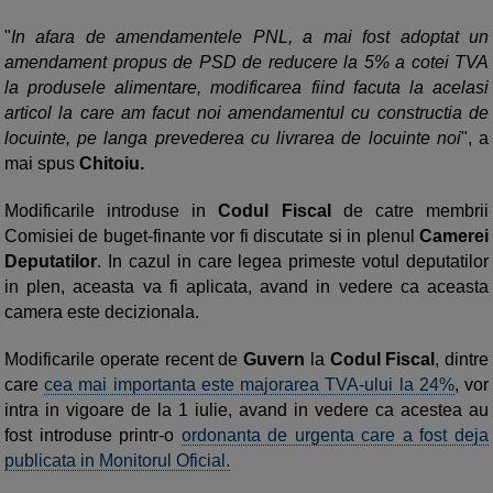
"
In afara de amendamentele PNL, a mai fost adoptat un
amendament propus de PSD de reducere la 5% a cotei TVA
la produsele alimentare, modificarea fiind facuta la acelasi
articol la care am facut noi amendamentul cu constructia de
locuinte, pe langa prevederea cu livrarea de locuinte noi
", a
mai spus
Chitoiu.
Modificarile introduse in
Codul Fiscal
de catre membrii
Comisiei de buget-finante vor fi discutate si in plenul
Camerei
Deputatilor
. In cazul in care legea primeste votul deputatilor
in plen, aceasta va fi aplicata, avand in vedere ca aceasta
camera este decizionala.
Modificarile operate recent de
Guvern
la
Codul Fiscal
, dintre
care
cea mai importanta este majorarea TVA-ului la 24%
, vor
intra in vigoare de la 1 iulie, avand in vedere ca acestea au
fost introduse printr-o
ordonanta de urgenta care a fost deja
publicata in Monitorul Oficial.