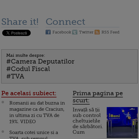
Share it!
Connect
Facebook
Twitter
RSS Feed
Mai multe despre:
#Camera Deputatilor
#Codul Fiscal
#TVA
Pe acelasi subiect:
Prima pagina pe
scurt:
Romanii au dat buzna in
magazine ca de Craciun,
Invață să ții
in ultima zi cu TVA de
sub control
cheltuielile
19%. VIDEO
de sărbători.
Cum
Soarta cotei unice si a
TVA, sub semnul