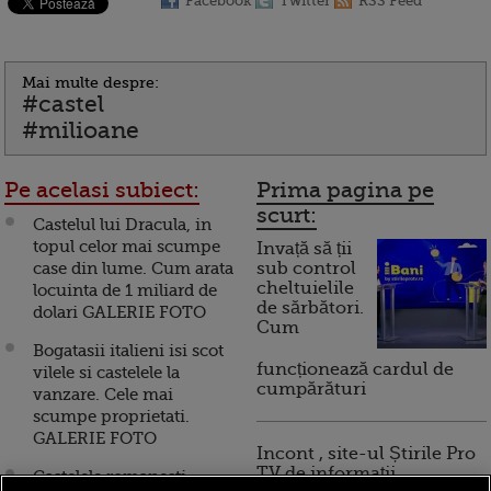
Facebook
Twitter
RSS Feed
Mai multe despre:
#castel
#milioane
Pe acelasi subiect:
Prima pagina pe
scurt:
Castelul lui Dracula, in
topul celor mai scumpe
Invață să ții
case din lume. Cum arata
sub control
cheltuielile
locuinta de 1 miliard de
de sărbători.
dolari GALERIE FOTO
Cum
Bogatasii italieni isi scot
funcționează cardul de
vilele si castelele la
cumpărături
vanzare. Cele mai
scumpe proprietati.
GALERIE FOTO
Incont , site-ul Știrile Pro
TV de informații
Castelele romanesti,