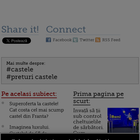
Share it!
Connect
Facebook
Twitter
RSS Feed
Mai multe despre:
#castele
#preturi castele
Pe acelasi subiect:
Prima pagina pe
scurt:
Superoferta la castele!
Cat costa cel mai scump
Invață să ții
castel din Franta?
sub control
cheltuielile
Imaginea luxului.
de sărbători.
Cum
Castelul de 65 de
milioane de dolari