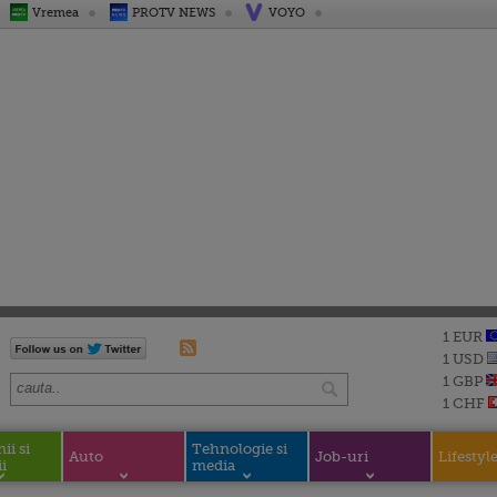
Vremea
PROTV NEWS
VOYO
1 EUR
1 USD
1 GBP
1 CHF
i si
Tehnologie si
Auto
Job-uri
Lifestyl
i
media