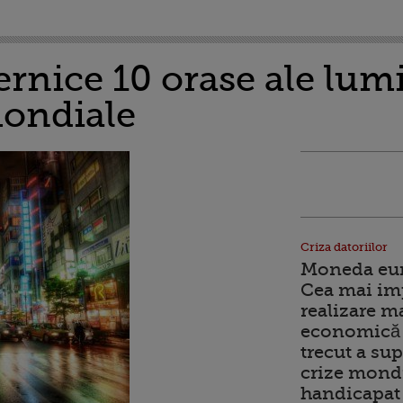
rnice 10 orase ale lumii
ondiale
Criza datoriilor
Moneda euro
Cea mai im
realizare m
economică 
trecut a sup
crize mondi
handicapat 