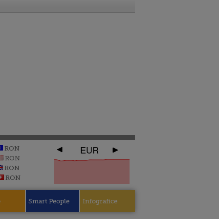
EUR
RON
RON
RON
RON
e
Smart People
Infografice