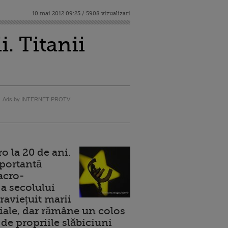
10 mai 2012 09:25 / 5908 vizualizari
. Titanii
Ads by INTERNET PROTV
 la 20 de ani.
portantă
acro-
a secolului
raviețuit marii
ale, dar rămâne un colos
de propriile slăbiciuni