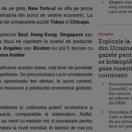
Alegeri eu
aleg condu
se de pe glob,
New York-ul
se afla pe prima
care este m
metropola din punct de vedere economic. La
iar pe urmatoarele pozitii
Tokyo
si
Chicago
.
Ucraina
e precum
Seul
,
Hong Kong
,
Singapore
sau
Explozie la
ia daca ne raportam la nivelul de productie
din Ucraina
s Angeles
sau
Boston
nu pot fi trecute cu
gazele pent
ess Insider
.
se întâmplă 
asificarea acestor orase, mai bine de jumatate
gaze ruseșt
tropolitane. Se preconizeaza ca in urmatoarele
continent
aproximativ trei sferturi. In acest context,
Documente d
de masurare a productiei economice globale,
Cernobîl, c
din istorie,
accidente 
de URSS
oblema in calibrarea puterii economice a
Inundație d
acte, comparabile si sistematice. Astfel,
Cum a deve
ta au venit cu metode noi si inovatoare pentru
de pe urma
face tot po
ora la nivel mondial. In tabelul de mai jos