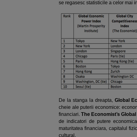
se regasesc statisticile a celor mai in
De la stanga la dreapta,
Global E
cheie ale puterii economice: economi
financiari.
The Economist’s Global
de indicatori de putere economica, 
maturitatea financiara, capitalul fizi
cultural.