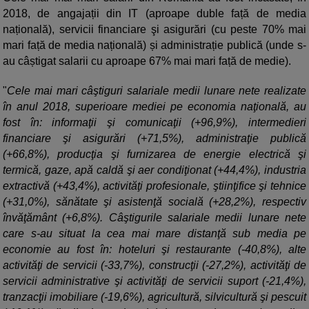
2018, de angajații din IT (aproape duble față de media
națională), servicii financiare şi asigurări (cu peste 70% mai
mari față de media națională) și administrație publică (unde s-
au câștigat salarii cu aproape 67% mai mari față de medie).
"
Cele mai mari câştiguri salariale medii lunare nete realizate
în anul 2018, superioare mediei pe economia naţională, au
fost în: informaţii şi comunicaţii (+96,9%), intermedieri
financiare şi asigurări (+71,5%), administraţie publică
(+66,8%), producţia şi furnizarea de energie electrică şi
termică, gaze, apă caldă şi aer condiţionat (+44,4%), industria
extractivă (+43,4%), activităţi profesionale, ştiinţifice şi tehnice
(+31,0%), sănătate şi asistenţă socială (+28,2%), respectiv
învăţământ (+6,8%). Câştigurile salariale medii lunare nete
care s-au situat la cea mai mare distanţă sub media pe
economie au fost în: hoteluri şi restaurante (-40,8%), alte
activităţi de servicii (-33,7%), construcţii (-27,2%), activităţi de
servicii administrative şi activităţi de servicii suport (-21,4%),
tranzacţii imobiliare (-19,6%), agricultură, silvicultură şi pescuit