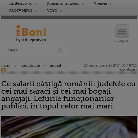
stirileprotv.ro
Romania, te iubesc
Vremea
PROTV NEWS
VOYO
ibani
actualitate
social
26 septembrie 2019 14:03 / 8716
vizualizari
Ce salarii câștigă românii: județele cu
cei mai săraci și cei mai bogați
angajați. Lefurile funcționarilor
publici, în topul celor mai mari