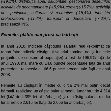
(-19,1%), distribuţia apei, salubritate, gestionarea deşeurilor,
activităţi de decontaminare (-15,9%), comerţ (-15,7%), activităţi
de spectacole, culturale şi recreative (-15,4%), industria
prelucrătoare (-11,4%), transport şi depozitare (-7,3%)"
,
precizează INS.
Femeile, plătite mai prost ca bărbații
În anul 2018, indicele câştigului salarial real (exprimat ca
raport între indicele câştigului salarial nominal net şi indicele
preţurilor de consum al populaţiei) a fost de 196,9% faţă de
anul 1990, mai mare cu 14,6 puncte procentuale faţă de anul
precedent, respectiv cu 66,6 puncte procentuale faţă de anul
2008.
Femeile au câştigat în medie cu circa 2% mai puţin decât
bărbaţii, realizând un câştig salarial mediu lunar brut de 4.314
lei (faţă de 4.395 lei al bărbaţilor) şi un câştig salarial mediu
lunar net de 2.615 lei (faţă de 2.666 lei al bărbaţilor).