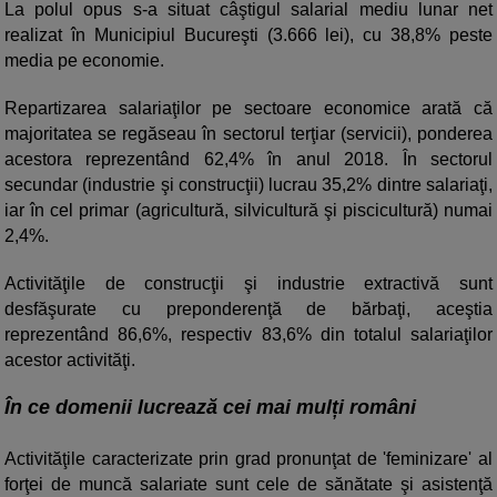
La polul opus s-a situat câştigul salarial mediu lunar net
realizat în Municipiul Bucureşti (3.666 lei), cu 38,8% peste
media pe economie.
Repartizarea salariaţilor pe sectoare economice arată că
majoritatea se regăseau în sectorul terţiar (servicii), ponderea
acestora reprezentând 62,4% în anul 2018. În sectorul
secundar (industrie şi construcţii) lucrau 35,2% dintre salariaţi,
iar în cel primar (agricultură, silvicultură şi piscicultură) numai
2,4%.
Activităţile de construcţii şi industrie extractivă sunt
desfăşurate cu preponderenţă de bărbaţi, aceştia
reprezentând 86,6%, respectiv 83,6% din totalul salariaţilor
acestor activităţi.
În ce domenii lucrează cei mai mulți români
Activităţile caracterizate prin grad pronunţat de 'feminizare' al
forţei de muncă salariate sunt cele de sănătate şi asistenţă