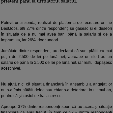
prieteni până la următorul salariu.
Potrivit unui sondaj realizat de platforma de recrutare online
BestJobs, alți 27% dintre respondenți se găsesc și ei deseori
în situația de a nu mai avea bani până la salariu și de a
împrumuta, iar 26%, doar uneori.
Jumătate dintre respondenți au declarat că sunt plătiți cu mai
puțin de 2.500 de lei pe lună net, aproape un sfert au un
salariu de până la 3.500 de lei pe lună net, iar restul depășesc
acest nivel.
Nu ajută nici că situația financiară în ansamblu a angajaților
nu s-a îmbunătățit deloc sau chiar s-a deteriorat în ultimul an,
pentru că și costul de trai a crescut.
Aproape 37% dintre respondenți spun că au aceeași situație
financiară ca anul trecut, în timp ce 32% dintre respondenți