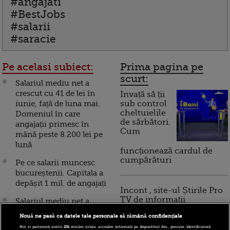
#angajati
#BestJobs
#salarii
#saracie
Pe acelasi subiect:
Prima pagina pe
scurt:
Salariul mediu net a
crescut cu 41 de lei în
Invață să ții
iunie, față de luna mai.
sub control
cheltuielile
Domeniul în care
de sărbători.
angajații primesc în
Cum
mână peste 8.200 lei pe
lună
funcționează cardul de
cumpărături
Pe ce salarii muncesc
bucureștenii. Capitala a
depășit 1 mil. de angajați
Incont , site-ul Știrile Pro
TV de informații
Salariul mediu net a
economice și educație
crescut cu 600 de lei în
Nouă ne pasă ca datele tale personale să rămână confidențiale
financiară, a devenit iBani
ultimul an, dar au crescut
Noi și partenerii noștri
201
stocăm și/sau accesăm informații pe dispozitivul dvs., precum identificatorii