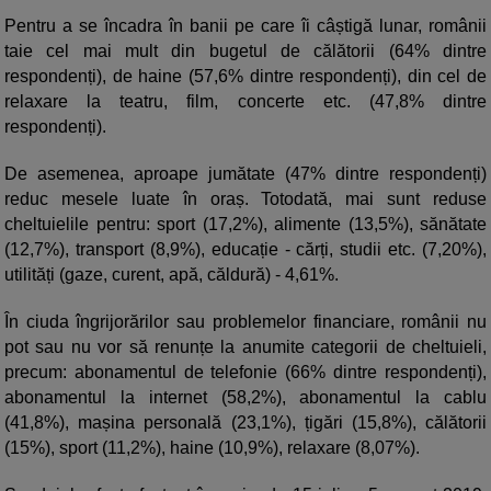
Pentru a se încadra în banii pe care îi câștigă lunar, românii
taie cel mai mult din bugetul de călătorii (64% dintre
respondenți), de haine (57,6% dintre respondenți), din cel de
relaxare la teatru, film, concerte etc. (47,8% dintre
respondenți).
De asemenea, aproape jumătate (47% dintre respondenți)
reduc mesele luate în oraș. Totodată, mai sunt reduse
cheltuielile pentru: sport (17,2%), alimente (13,5%), sănătate
(12,7%), transport (8,9%), educație - cărți, studii etc. (7,20%),
utilități (gaze, curent, apă, căldură) - 4,61%.
În ciuda îngrijorărilor sau problemelor financiare, românii nu
pot sau nu vor să renunțe la anumite categorii de cheltuieli,
precum: abonamentul de telefonie (66% dintre respondenți),
abonamentul la internet (58,2%), abonamentul la cablu
(41,8%), mașina personală (23,1%), țigări (15,8%), călătorii
(15%), sport (11,2%), haine (10,9%), relaxare (8,07%).