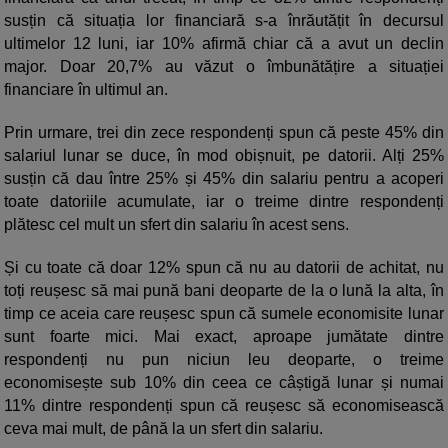
susțin că situația lor financiară s-a înrăutățit în decursul
ultimelor 12 luni, iar 10% afirmă chiar că a avut un declin
major. Doar 20,7% au văzut o îmbunătățire a situației
financiare în ultimul an.
Prin urmare, trei din zece respondenți spun că peste 45% din
salariul lunar se duce, în mod obișnuit, pe datorii. Alți 25%
susțin că dau între 25% și 45% din salariu pentru a acoperi
toate datoriile acumulate, iar o treime dintre respondenți
plătesc cel mult un sfert din salariu în acest sens.
Și cu toate că doar 12% spun că nu au datorii de achitat, nu
toți reușesc să mai pună bani deoparte de la o lună la alta, în
timp ce aceia care reușesc spun că sumele economisite lunar
sunt foarte mici. Mai exact, aproape jumătate dintre
respondenți nu pun niciun leu deoparte, o treime
economisește sub 10% din ceea ce câștigă lunar și numai
11% dintre respondenți spun că reușesc să economisească
ceva mai mult, de până la un sfert din salariu.