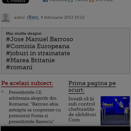
autor:
iBani
, 4 februarie 2013 15:12
Mai multe despre:
#Jose Manuel Barroso
#Comisia Europeana
#joburi in strainatate
#Marea Britanie
#romani
Pe acelasi subiect:
Prima pagina pe
scurt:
Presedintele CE
arbitreaza alegerile din
Invață să ții
Romania: “Barroso abia
sub control
cheltuielile
asteapta sa coopereze cu
de sărbători.
premierul Ponta si
Cum
presedintele Basescu”
funcționează cardul de