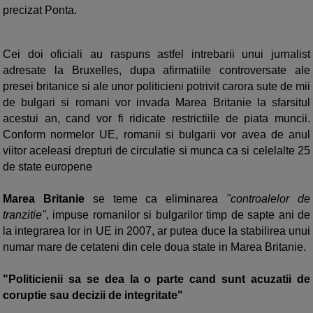
precizat Ponta.
Cei doi oficiali au raspuns astfel intrebarii unui jurnalist
adresate la Bruxelles, dupa afirmatiile controversate ale
presei britanice si ale unor politicieni potrivit carora sute de mii
de bulgari si romani vor invada Marea Britanie la sfarsitul
acestui an, cand vor fi ridicate restrictiile de piata muncii.
Conform normelor UE, romanii si bulgarii vor avea de anul
viitor aceleasi drepturi de circulatie si munca ca si celelalte 25
de state europene
Marea Britanie
se teme ca eliminarea
"controalelor de
tranzitie"
, impuse romanilor si bulgarilor timp de sapte ani de
la integrarea lor in UE in 2007, ar putea duce la stabilirea unui
numar mare de cetateni din cele doua state in Marea Britanie.
"Politicienii sa se dea la o parte cand sunt acuzatii de
coruptie sau decizii de integritate"