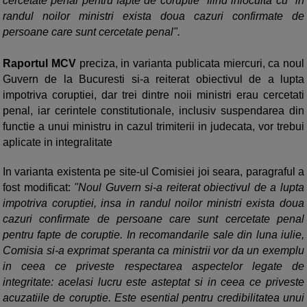
cercetate penal pentru fapte de coruptie" fiind inlocuita cu "in
randul noilor ministri exista doua cazuri confirmate de
persoane care sunt cercetate penal".
Raportul MCV
preciza, in varianta publicata miercuri, ca noul
Guvern de la Bucuresti si-a reiterat obiectivul de a lupta
impotriva coruptiei, dar trei dintre noii ministri erau cercetati
penal, iar cerintele constitutionale, inclusiv suspendarea din
functie a unui ministru in cazul trimiterii in judecata, vor trebui
aplicate in integralitate
In varianta existenta pe site-ul Comisiei joi seara, paragraful a
fost modificat:
"Noul Guvern si-a reiterat obiectivul de a lupta
impotriva coruptiei, insa in randul noilor ministri exista doua
cazuri confirmate de persoane care sunt cercetate penal
pentru fapte de coruptie. In recomandarile sale din luna iulie,
Comisia si-a exprimat speranta ca ministrii vor da un exemplu
in ceea ce priveste respectarea aspectelor legate de
integritate: acelasi lucru este asteptat si in ceea ce priveste
acuzatiile de coruptie. Este esential pentru credibilitatea unui