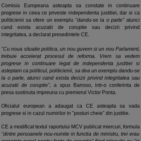
Comisia Europeana asteapta sa constate in continuare
progrese in ceea ce priveste independenta justitiei, dar si ca
politicienii sa ofere un exemplu
"dandu-se la o parte"
atunci
cand exista acuzatii de coruptie sau decizii privind
integritatea, a declarat presedintele CE.
"Cu noua situatie politica, un nou guvern si un nou Parlament,
trebuie accelerat procesul de reforma. Vrem sa vedem
progrese in continuare legat de independenta justitiei si
asteptam ca politicul, politicienii, sa dea un exemplu dandu-se
la o parte, atunci cand exista decizii privind integritatea sau
acuzatii de coruptie",
a spus Barroso, intr-o conferinta de
presa sustinuta impreuna cu premierul Victor Ponta.
Oficialul european a adaugat ca CE asteapta sa vada
progrese si in cazul numirilor in "posturi cheie" din justitie.
CE a modificat textul raportului MCV publicat miercuri, formula
"dintre persoanele nou-numite in functia de ministru, trei erau