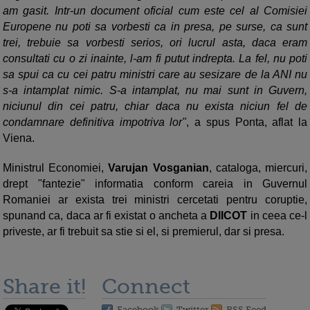
am gasit. Intr-un document oficial cum este cel al Comisiei
Europene nu poti sa vorbesti ca in presa, pe surse, ca sunt
trei, trebuie sa vorbesti serios, ori lucrul asta, daca eram
consultati cu o zi inainte, l-am fi putut indrepta. La fel, nu poti
sa spui ca cu cei patru ministri care au sesizare de la ANI nu
s-a intamplat nimic. S-a intamplat, nu mai sunt in Guvern,
niciunul din cei patru, chiar daca nu exista niciun fel de
condamnare definitiva impotriva lor"
, a spus Ponta, aflat la
Viena.
Ministrul Economiei,
Varujan Vosganian
, cataloga, miercuri,
drept "fantezie" informatia conform careia in Guvernul
Romaniei ar exista trei ministri cercetati pentru coruptie,
spunand ca, daca ar fi existat o ancheta a
DIICOT
in ceea ce-l
priveste, ar fi trebuit sa stie si el, si premierul, dar si presa.
Share it!
Connect
Facebook
Twitter
RSS Feed