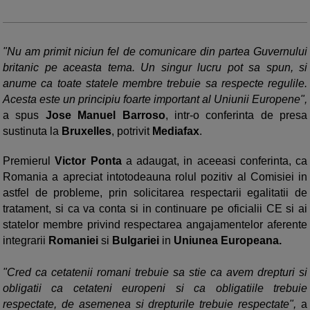
"Nu am primit niciun fel de comunicare din partea Guvernului
britanic pe aceasta tema. Un singur lucru pot sa spun, si
anume ca toate statele membre trebuie sa respecte regulile.
Acesta este un principiu foarte important al Uniunii Europene",
a spus
Jose Manuel Barroso
, intr-o conferinta de presa
sustinuta la
Bruxelles
, potrivit
Mediafax
.
Premierul
Victor Ponta
a adaugat, in aceeasi conferinta, ca
Romania a apreciat intotodeauna rolul pozitiv al Comisiei in
astfel de probleme, prin solicitarea respectarii egalitatii de
tratament, si ca va conta si in continuare pe oficialii CE si ai
statelor membre privind respectarea angajamentelor aferente
integrarii
Romaniei
si
Bulgariei
in
Uniunea Europeana.
"Cred ca cetatenii romani trebuie sa stie ca avem drepturi si
obligatii ca cetateni europeni si ca obligatiile trebuie
respectate, de asemenea si drepturile trebuie respectate",
a