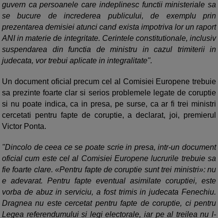
guvern ca persoanele care indeplinesc functii ministeriale sa
se bucure de increderea publicului, de exemplu prin
prezentarea demisiei atunci cand exista impotriva lor un raport
ANI in materie de integritate. Cerintele constitutionale, inclusiv
suspendarea din functia de ministru in cazul trimiterii in
judecata, vor trebui aplicate in integralitate".
Un document oficial precum cel al Comisiei Europene trebuie
sa prezinte foarte clar si serios problemele legate de coruptie
si nu poate indica, ca in presa, pe surse, ca ar fi trei ministri
cercetati pentru fapte de coruptie, a declarat, joi, premierul
Victor Ponta.
"Dincolo de ceea ce se poate scrie in presa, intr-un document
oficial cum este cel al Comisiei Europene lucrurile trebuie sa
fie foarte clare. «Pentru fapte de coruptie sunt trei ministri»: nu
e adevarat. Pentru fapte eventual asimilate coruptiei, este
vorba de abuz in serviciu, a fost trimis in judecata Fenechiu.
Dragnea nu este cercetat pentru fapte de coruptie, ci pentru
Legea referendumului si legi electorale, iar pe al treilea nu l-