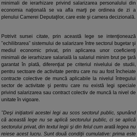
minimali de ierarhizare privind salarizarea personalului din
economia naţională se va afla marţi pe ordinea de zi a
plenului Camerei Deputaţilor, care este şi camera decizională.
Potrivit sursei citate, prin această lege se intenţionează
"echilibrarea" sistemului de salarizare între sectorul bugetar şi
mediul economic privat, prin aplicarea unor coeficienţi
minimali de ierarhizare salarială la salariul minim brut pe ţară
garantat în plată, diferenţiat pe criteriul nivelului de studii,
pentru sectoare de activitate pentru care nu au fost încheiate
contracte colective de muncă aplicabile la nivelul întregului
sector de activitate şi pentru care nu există legi speciale
privind salarizarea sau contract colectiv de muncă la nivel de
unitate în vigoare.
"Deşi iniţiatorii acestei legi au scos sectorul public, spunând
că această lege nu se aplică sectorului public, ci se aplică
sectorului privat, din textul legii şi din felul cum arată legea nu
reiese acest lucru. Sunt două condiţii cumulative: prima este