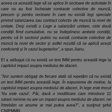
aceea ca această lege să se aplice în sectoare de activitate în
care nu au fost încheiate contracte colective de muncă,
precum şi pentru sectoare în care nu există legi speciale
privind salarizarea sau contract colectiv de muncă la nivel de
unitate. Deşi există o Lege a salarizării unitare, cele două
condiţii fiind cumulative, nu se îndeplinesc ambele condiţii,
pentru că în sectorul public nu există contracte colective de
muncă la nivel de sector şi astfel rezultă că se aplică aceşti
coeficienţi şi în cazul bugetarilor"
, a spus Jianu.
El a adăugat că nu există un test IMM pentru această lege la
capitolul impact asupra mediului de afaceri.
"Noi suntem obligaţi de fiecare dată să repetăm că nu există
un test IMM pentru această lege. În expunerea de motive, la
capitolul impact asupra mediului de afaceri, în lege este trecut
'Nu este cazul'. Păi, dacă o modificare care introduce 11
salarii minime nu are un impact asupra mediului de afaceri, ne
întrebăm ce anume ar mai putea avea?
", a susţinut şeful
CNIPMMR.