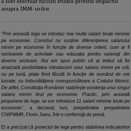
a fost efectuat niciun studiu privind impactul
asupra IMM-urilor.
"Prin această lege se introduc mai multe salarii brute minime
pe economie. Consiliul nu susţine diferenţierea salariului
minim pe economie în funcţie de diverse criterii, cum ar fi
sectoarele de activitate sau educaţia pentru salariaţi din
diverse sectoare. Noi am spus public că ar trebui să fie
analizată posibilitatea introducerii unui salariu minim pe oră,
nu pe lună, plata fiind făcută în funcţie de numărul de ore
lucrate, cu îmbunătăţirea corespunzătoare a Codului Muncii.
De altfel, Constituţia României stabileşte existenţa unui singur
salariu minim brut pe economie. Practic, prin această
propunere de lege, se vor introduce 11 salarii minime brute pe
economie"
, a declarat, luni, preşedintele preşedintele
CNIPMMR, Florin Jianu, într-o conferinţă de presă.
El a precizat că proiectul de lege pentru stabilirea indicatorilor