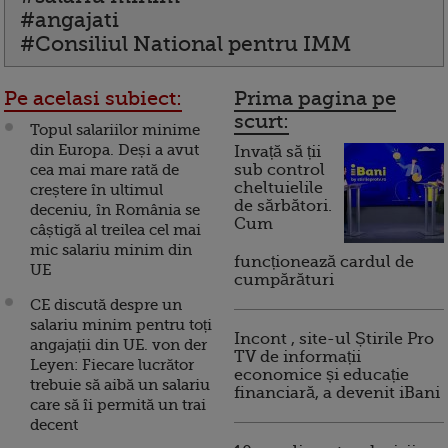
#angajati
#Consiliul National pentru IMM
Pe acelasi subiect:
Prima pagina pe
scurt:
Topul salariilor minime
din Europa. Deși a avut
Invață să ții
cea mai mare rată de
sub control
cheltuielile
creștere în ultimul
de sărbători.
deceniu, în România se
Cum
câștigă al treilea cel mai
mic salariu minim din
funcționează cardul de
UE
cumpărături
CE discută despre un
salariu minim pentru toți
Incont , site-ul Știrile Pro
angajații din UE. von der
TV de informații
Leyen: Fiecare lucrător
economice și educație
trebuie să aibă un salariu
financiară, a devenit iBani
care să îi permită un trai
decent