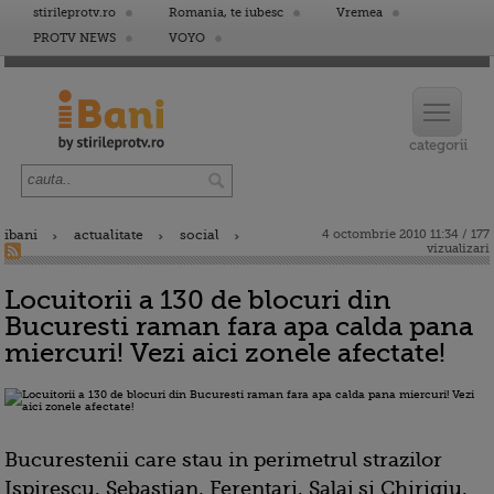
stirileprotv.ro
Romania, te iubesc
Vremea
PROTV NEWS
VOYO
ibani
actualitate
social
4 octombrie 2010 11:34 / 177
vizualizari
Locuitorii a 130 de blocuri din
Bucuresti raman fara apa calda pana
miercuri! Vezi aici zonele afectate!
Bucurestenii care stau in perimetrul strazilor
Ispirescu, Sebastian, Ferentari, Salaj si Chirigiu,