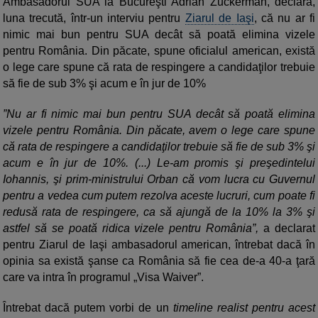
Ambasadorul SUA la Bucureşti Adrian Zuckerman, declara,
luna trecută, într-un interviu pentru
Ziarul de Iaşi
, că nu ar fi
nimic mai bun pentru SUA decât să poată elimina vizele
pentru România. Din păcate, spune oficialul american, există
o lege care spune că rata de respingere a candidaţilor trebuie
să fie de sub 3% şi acum e în jur de 10%
”Nu ar fi nimic mai bun pentru SUA decât să poată elimina
vizele pentru România. Din păcate, avem o lege care spune
că rata de respingere a candidaţilor trebuie să fie de sub 3% şi
acum e în jur de 10%. (...) Le-am promis şi preşedintelui
Iohannis, şi prim-ministrului Orban că vom lucra cu Guvernul
pentru a vedea cum putem rezolva aceste lucruri, cum poate fi
redusă rata de respingere, ca să ajungă de la 10% la 3% şi
astfel să se poată ridica vizele pentru România”,
a declarat
pentru Ziarul de Iaşi ambasadorul american, întrebat dacă în
opinia sa există şanse ca România să fie cea de-a 40-a ţară
care va intra în programul „Visa Waiver”.
Întrebat dacă putem vorbi de un
timeline realist pentru acest