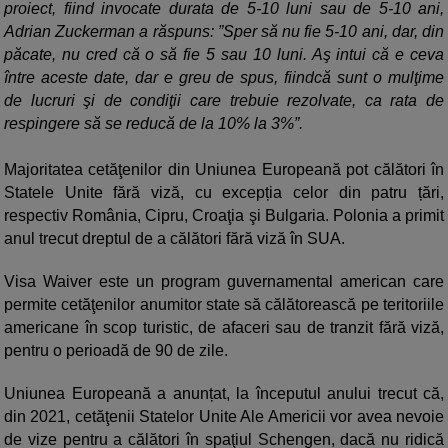
proiect, fiind invocate durata de 5-10 luni sau de 5-10 ani,
Adrian Zuckerman a răspuns: ”Sper să nu fie 5-10 ani, dar, din
păcate, nu cred că o să fie 5 sau 10 luni. Aş intui că e ceva
între aceste date, dar e greu de spus, fiindcă sunt o mulţime
de lucruri şi de condiţii care trebuie rezolvate, ca rata de
respingere să se reducă de la 10% la 3%”.
Majoritatea cetăţenilor din Uniunea Europeană pot călători în
Statele Unite fără viză, cu excepția celor din patru țări,
respectiv România, Cipru, Croaţia şi Bulgaria. Polonia a primit
anul trecut dreptul de a călători fără viză în SUA.
Visa Waiver este un program guvernamental american care
permite cetăţenilor anumitor state să călătorească pe teritoriile
americane în scop turistic, de afaceri sau de tranzit fără viză,
pentru o perioadă de 90 de zile.
Uniunea Europeană a anunțat, la începutul anului trecut că,
din 2021, cetăţenii Statelor Unite Ale Americii vor avea nevoie
de vize pentru a călători în spaţiul Schengen, dacă nu ridică