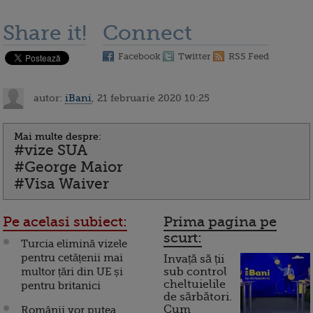
Share it!
Connect
Facebook
Twitter
RSS Feed
autor:
iBani
, 21 februarie 2020 10:25
Mai multe despre:
#vize SUA
#George Maior
#Visa Waiver
Pe acelasi subiect:
Prima pagina pe
scurt:
Turcia elimină vizele
pentru cetățenii mai
Invață să ții
multor țări din UE și
sub control
cheltuielile
pentru britanici
de sărbători.
Cum
Românii vor putea