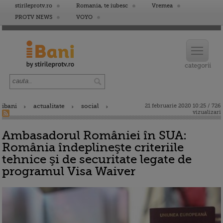
stirileprotv.ro
Romania, te iubesc
Vremea
PROTV NEWS
VOYO
ibani
actualitate
social
21 februarie 2020 10:25 / 726
vizualizari
Ambasadorul României în SUA:
România îndeplineşte criteriile
tehnice şi de securitate legate de
programul Visa Waiver