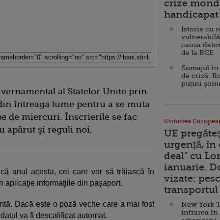
crize mondi
handicapat 
Istorie cu 
vulnerabilă
cauza dator
de la BCE
Șomajul în 
de criză. R
puțini șom
vernamental al Statelor Unite prin
 din întreaga lume pentru a se muta
e de miercuri. Înscrierile se fac
Uniunea Europea
u apărut şi reguli noi.
UE pregăte
urgență, în
deal” cu Lo
ianuarie. 
e că anul acesta, cei care vor să trăiască în
vizate: pesc
aplicaţie informaţiile din paşaport.
transportul 
ecentă. Dacă este o poză veche care a mai fost
New York T
intrarea în
idatul va fi descalificat automat.