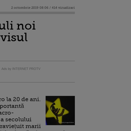
2 octombrie 2019 08:06 / 414 vizualizari
uli noi
visul
Ads by INTERNET PROTV
 la 20 de ani.
portantă
acro-
a secolului
raviețuit marii