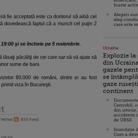
americani,
foarte acti
Alegeri eu
să fie acceptată este ca doritorul să aibă cel
aleg condu
ă dovedească faptul că a muncit cel puţin 2
care este m
a 19:00 şi se încheie pe 5 noiembrie.
Ucraina
Explozie la
 lăsaţi păcăliţi de cei care sar să vă ajute să
din Ucraina
 unor sume de bani.
gazele pent
se întâmplă 
 vizelor 80.000 de români, dintre ei au fost
gaze ruseșt
 primit viza în Bucureşti.
continent
Documente d
Cernobîl, c
t
din istorie,
accidente 
Twitter
RSS Feed
de URSS
Inundație d
Cum a deve
 08:06