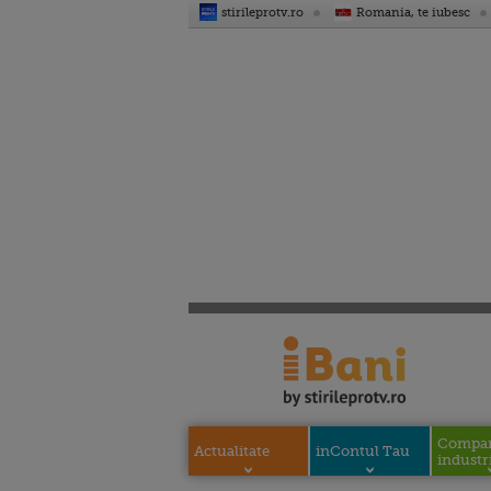
stirileprotv.ro
Romania, te iubesc
Compani
Actualitate
inContul Tau
industri