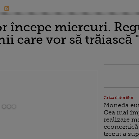
or începe miercuri. Reg
i care vor să trăiască "
Criza datoriilor
Moneda euro
Cea mai im
realizare m
economică 
trecut a sup