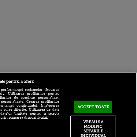
Sport.ro
ele pentru a oferi:
 performanței reclamelor. Stocarea
v. Utilizarea profilurilor pentru
ilurilor de conținut personalizat.
 personalizate. Crearea profilurilor
rmanței conținutului. Înțelegerea
ACCEPT TOATE
n surse diferite. Utilizarea de date
 datelor limitate pentru a selecta
 prin scanarea dispozitivului.
Antonio Folha, OUT! El e
VREAU SA
noul antrenor de la CFR Cluj
ntru
MODIFIC
ita lui,
SETARILE
Fernando Alonso a cerut un
t tată!
INDIVIDUAL
salariu uluitor pentru a-și