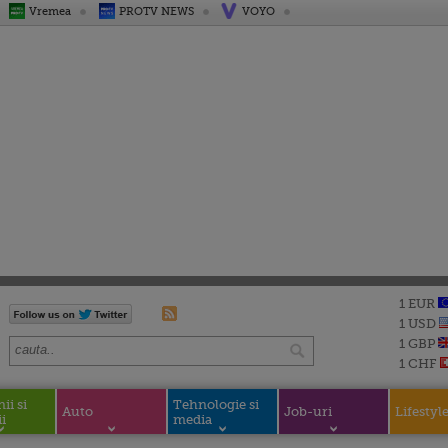
Vremea
PROTV NEWS
VOYO
1 EUR
1 USD
1 GBP
1 CHF
i si
Tehnologie si
Auto
Job-uri
Lifestyl
i
media