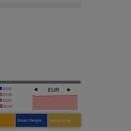
EUR
RON
RON
RON
RON
e
Smart People
Infografice