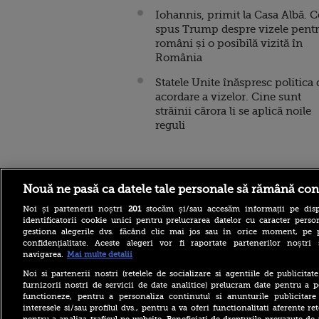
Iohannis, primit la Casa Albă. C
spus Trump despre vizele pent
români și o posibilă vizită în
România
Statele Unite înăspresc politica 
acordare a vizelor. Cine sunt
străinii cărora li se aplică noile
reguli
Stirileprotv.ro
ilike-it.
Nouă ne pasă ca datele tale personale să rămână con
Noi și partenerii noștri
201
stocăm și/sau accesăm informații pe disp
identificatorii cookie unici pentru prelucrarea datelor cu caracter person
gestiona alegerile dvs. făcând clic mai jos sau în orice moment, pe 
confidențialitate. Aceste alegeri vor fi raportate partenerilor noștr
navigarea.
Mai multe detalii
Noi si partenerii nostri (retelele de socializare si agentiile de publicita
Portocale – beneficii,
furnizorii nostri de servicii de date analitice) prelucram date pentru a p
proprietăți nutriționale și
functioneze, pentru a personaliza continutul si anunturile publicitare
utilizări surprinzătoare
interesele si/sau profilul dvs., pentru a va oferi functionalitati aferente ret