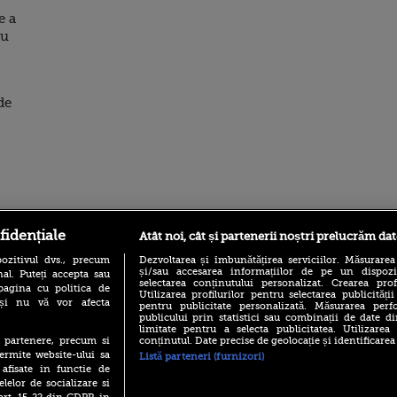
e a
ru
de
ro
foodstory.ro
Procinema.ro
fidențiale
Atât noi, cât și partenerii noștri prelucrăm dat
ozitivul dvs., precum
Dezvoltarea și îmbunătățirea serviciilor. Măsurarea
și/sau accesarea informațiilor de pe un dispoziti
al. Puteți accepta sau
selectarea conținutului personalizat. Crearea prof
pagina cu politica de
Utilizarea profilurilor pentru selectarea publicității
i și nu vă vor afecta
pentru publicitate personalizată. Măsurarea perfo
publicului prin statistici sau combinații de date di
limitate pentru a selecta publicitatea. Utilizarea
conținutul. Date precise de geolocație și identificarea
te partenere, precum si
ermite website-ului sa
Listă parteneri (furnizori)
(P) Descoperă Lumea
Emoții intense pe
 afisate in functie de
Evenimentelor din România
Sebastian Stan! Iub
cu Transilvania Events!
elelor de socializare si
Annabelle, l-a făcu