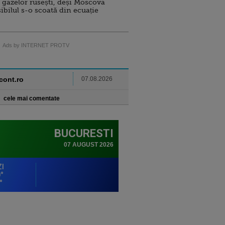
 gazelor rusești, deși Moscova
sibilul s-o scoată din ecuație
Ads by INTERNET PROTV
ncont.ro
07.08.2026
cele mai comentate