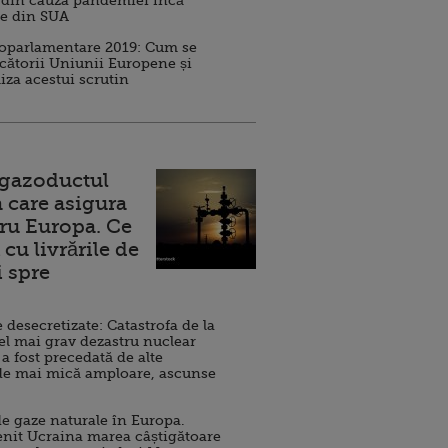
 din cauza pandemiei încă
ve din SUA
roparlamentare 2019: Cum se
cătorii Uniunii Europene și
iza acestui scrutin
 gazoductul
 care asigura
ru Europa. Ce
cu livrările de
i spre
esecretizate: Catastrofa de la
el mai grav dezastru nuclear
 a fost precedată de alte
de mai mică amploare, ascunse
e gaze naturale în Europa.
nit Ucraina marea câștigătoare