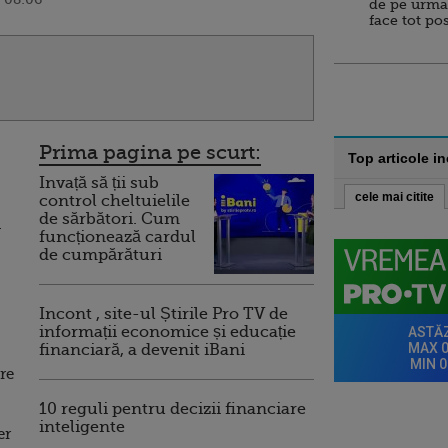
de pe urma
face tot po
Prima pagina pe scurt:
Top articole i
Invață să ții sub
cele mai citite
control cheltuielile
de sărbători. Cum
n
funcționează cardul
de cumpărături
Incont , site-ul Știrile Pro TV de
informații economice și educație
financiară, a devenit iBani
tre
10 reguli pentru decizii financiare
inteligente
er