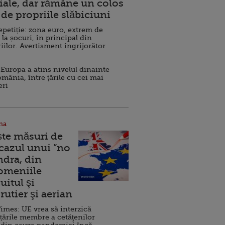
ale, dar rămâne un colos
de propriile slăbiciuni
repetiție: zona euro, extrem de
 la șocuri, în principal din
iilor. Avertisment îngrijorător
Europa a atins nivelul dinainte
omânia, între țările cu cei mai
eri
na
ște măsuri de
 cazul unui ”no
ndra, din
Domeniile
uitul şi
rutier şi aerian
imes: UE vrea să interzică
 țările membre a cetăţenilor