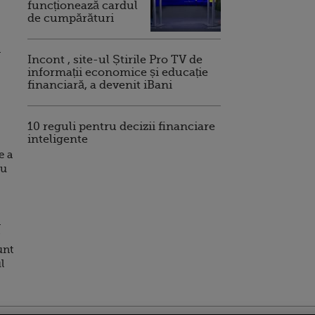
funcționează cardul
de cumpărături
n
Incont , site-ul Știrile Pro TV de
informații economice și educație
financiară, a devenit iBani
10 reguli pentru decizii financiare
inteligente
e a
ru
n
unt
l