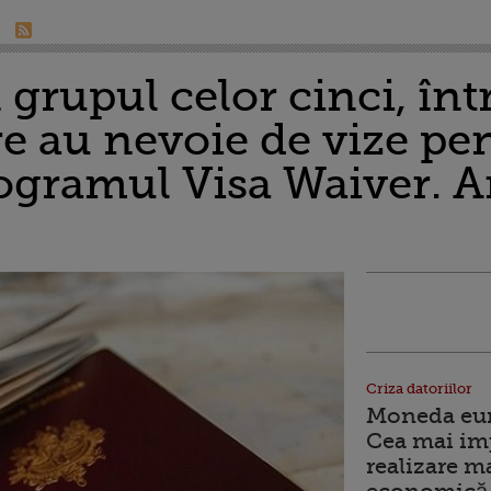
 grupul celor cinci, într
e au nevoie de vize pen
ogramul Visa Waiver. A
Criza datoriilor
Moneda euro
Cea mai im
realizare m