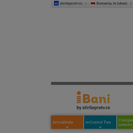
stirileprotv.ro
Romania, te iubesc
Compani
Actualitate
inContul Tau
industri