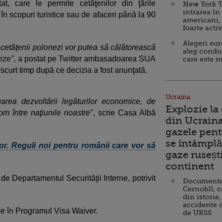
t, care le permite cetăţenilor din ţările
New York T
intrarea în
în scopuri turistice sau de afaceri până la 90
americani,
foarte acti
Alegeri eu
, cetăţenii polonezi vor putea să călătorească
aleg condu
ize",
a postat pe Twitter ambasadoarea SUA
care este m
scurt timp după ce decizia a fost anunţată.
Ucraina
area dezvoltării legăturilor economice, de
Explozie la
 om între naţiunile noastre
", scrie Casa Albă
din Ucraina
gazele pent
se întâmplă 
lor. Reguli noi pentru românii care vor să
gaze ruseșt
continent
de Departamentul Securităţii Interne, potrivit
Documente d
Cernobîl, c
din istorie,
accidente 
re în Programul Visa Waiver.
de URSS