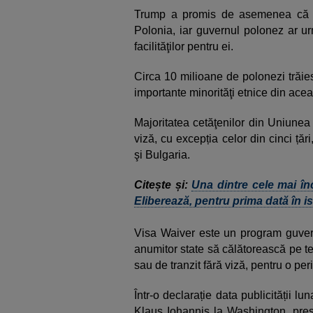
Trump a promis de asemenea că va
Polonia, iar guvernul polonez ar ur
facilităţilor pentru ei.
Circa 10 milioane de polonezi trăie
importante minorităţi etnice din ace
Majoritatea cetăţenilor din Uniunea
viză, cu excepția celor din cinci ță
şi Bulgaria.
Citește și:
Una dintre cele mai înc
Eliberează, pentru prima dată în ist
Visa Waiver este un program guver
anumitor state să călătorească pe ter
sau de tranzit fără viză, pentru o pe
Într-o declarație data publicității lu
Klaus Iohannis la Washington, pre