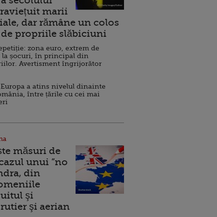
a secolului
raviețuit marii
ale, dar rămâne un colos
de propriile slăbiciuni
repetiție: zona euro, extrem de
 la șocuri, în principal din
iilor. Avertisment îngrijorător
Europa a atins nivelul dinainte
omânia, între țările cu cei mai
eri
na
ște măsuri de
 cazul unui ”no
ndra, din
Domeniile
uitul şi
rutier şi aerian