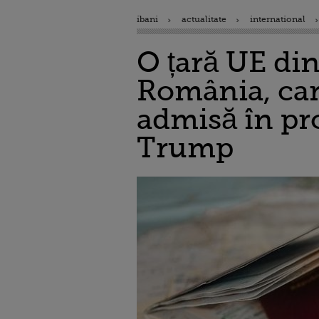
ibani
actualitate
international
O țară UE din
România, car
admisă în pr
Trump