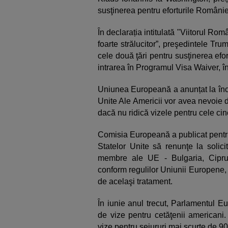
susţinerea pentru eforturile Românie
În declarația intitulată "Viitorul Româ
foarte strălucitor”, preşedintele Tru
cele două ţări pentru susţinerea efo
intrarea în Programul Visa Waiver, în 
Uniunea Europeană a anunțat la înce
Unite Ale Americii vor avea nevoie d
dacă nu ridică vizele pentru cele cinc
Comisia Europeană a publicat pentru
Statelor Unite să renunţe la solici
membre ale UE - Bulgaria, Cipru
conform regulilor Uniunii Europene, 
de acelaşi tratament.
În iunie anul trecut, Parlamentul E
de vize pentru cetăţenii americani
vize pentru sejururi mai scurte de 90