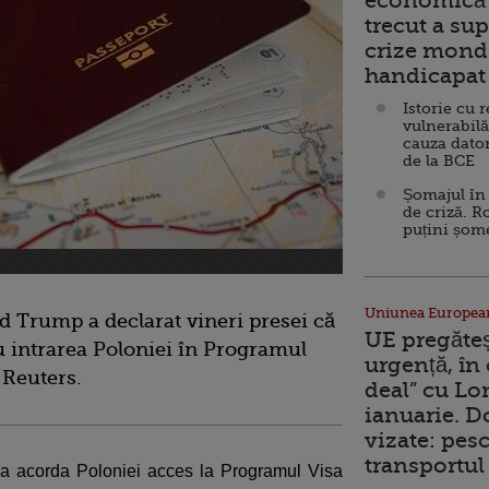
economică 
trecut a sup
crize mondi
handicapat 
Istorie cu 
vulnerabilă
cauza dator
de la BCE
Șomajul în 
de criză. R
puțini șom
Uniunea Europea
 Trump a declarat vineri presei că
UE pregăte
ru intrarea Poloniei în Programul
urgență, în
 Reuters.
deal” cu Lo
ianuarie. 
vizate: pesc
transportul 
va acorda Poloniei acces la Programul Visa