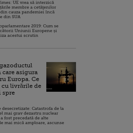
imes: UE vrea să interzică
 țările membre a cetăţenilor
 din cauza pandemiei încă
ve din SUA
roparlamentare 2019: Cum se
cătorii Uniunii Europene și
iza acestui scrutin
 gazoductul
 care asigura
ru Europa. Ce
cu livrările de
i spre
esecretizate: Catastrofa de la
el mai grav dezastru nuclear
 a fost precedată de alte
de mai mică amploare, ascunse