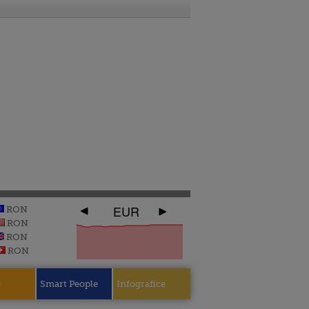
EUR
RON
RON
RON
RON
e
Smart People
Infografice