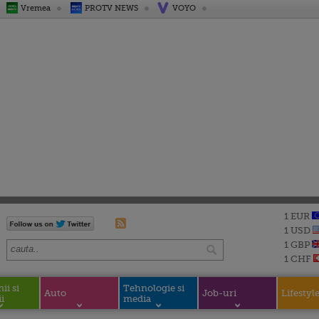
Vremea
PROTV NEWS
VOYO
1 EUR
1 USD
1 GBP
1 CHF
i si
Tehnologie si
Auto
Job-uri
Lifestyl
i
media