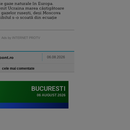
e gaze naturale în Europa.
nit Ucraina marea câștigătoare
 gazelor rusești, deși Moscova
sibilul s-o scoată din ecuație
Ads by INTERNET PROTV
ncont.ro
06.08.2026
cele mai comentate