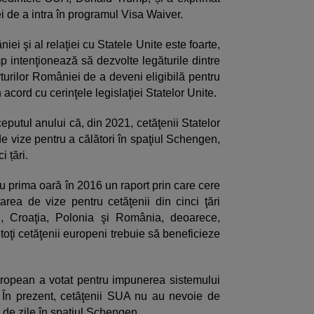
i de a intra în programul Visa Waiver.
niei şi al relaţiei cu Statele Unite este foarte,
mp intenţionează să dezvolte legăturile dintre
rturilor României de a deveni eligibilă pentru
acord cu cerinţele legislaţiei Statelor Unite.
putul anului că, din 2021, cetăţenii Statelor
e vize pentru a călători în spaţiul Schengen,
i țări.
 prima oară în 2016 un raport prin care cere
tarea de vize pentru cetăţenii din cinci ţări
, Croaţia, Polonia şi România, deoarece,
toţi cetăţenii europeni trebuie să beneficieze
uropean a votat pentru impunerea sistemului
. În prezent, cetăţenii SUA nu au nevoie de
 de zile în spaţiul Schengen.