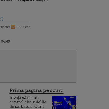
t
Twitter
RSS Feed
 06:49
Prima pagina pe scurt:
Invață să ții sub
control cheltuielile
de sărbători. Cum