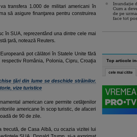
Inundație d
 transfera 1.000 de militari americani în
Cum a deve
ma să asigure finanţarea pentru construirea
de pe urma
face tot po
sc în SUA, reprezentând una dintre cele mai
astă ţară, notează Reuters.
 Europeană pot călători în Statele Unite fără
ri, respectiv România, Polonia, Cipru, Croaţia
Top articole i
cele mai citite
hise țări din lume se deschide străinilor.
orie, vize turistice
namental american care permite cetăţenilor
itoriile americane în scop turistic, de afaceri
rioadă de 90 de zile.
na trecută, de Casa Albă, cu ocazia vizitei lui
ședintele SUA, Donald Trump, și-a exprimat