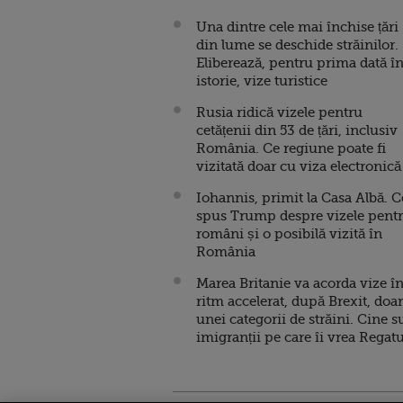
Una dintre cele mai închise țări
din lume se deschide străinilor.
Eliberează, pentru prima dată î
istorie, vize turistice
Rusia ridică vizele pentru
cetățenii din 53 de țări, inclusiv
România. Ce regiune poate fi
vizitată doar cu viza electronică
Iohannis, primit la Casa Albă. C
spus Trump despre vizele pent
români și o posibilă vizită în
România
Marea Britanie va acorda vize î
ritm accelerat, după Brexit, doar
unei categorii de străini. Cine s
imigranții pe care îi vrea Regatu