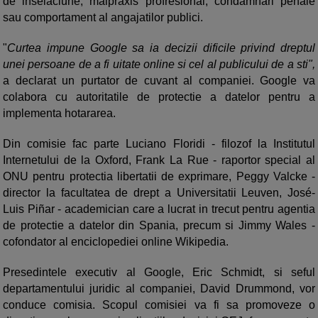
de inselaciune, malpraxis profresional, condamnari penale
sau comportament al angajatilor publici.
"
Curtea impune Google sa ia decizii dificile privind dreptul
unei persoane de a fi uitate online si cel al publicului de a sti",
a declarat un purtator de cuvant al companiei. Google va
colabora cu autoritatile de protectie a datelor pentru a
implementa hotararea.
Din comisie fac parte Luciano Floridi - filozof la Institutul
Internetului de la Oxford, Frank La Rue - raportor special al
ONU pentru protectia libertatii de exprimare, Peggy Valcke -
director la facultatea de drept a Universitatii Leuven, José-
Luis Piñar - academician care a lucrat in trecut pentru agentia
de protectie a datelor din Spania, precum si Jimmy Wales -
cofondator al enciclopediei online Wikipedia.
Presedintele executiv al Google, Eric Schmidt, si seful
departamentului juridic al companiei, David Drummond, vor
conduce comisia. Scopul comisiei va fi sa promoveze o