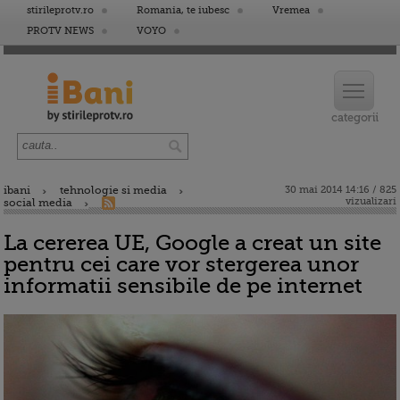
stirileprotv.ro
Romania, te iubesc
Vremea
PROTV NEWS
VOYO
ibani
tehnologie si media
30 mai 2014 14:16 / 825
vizualizari
social media
La cererea UE, Google a creat un site
pentru cei care vor stergerea unor
informatii sensibile de pe internet