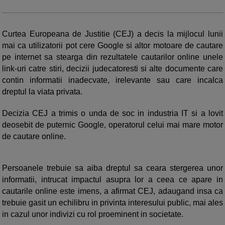
Curtea Europeana de Justitie (CEJ) a decis la mijlocul lunii
mai ca utilizatorii pot cere Google si altor motoare de cautare
pe internet sa stearga din rezultatele cautarilor online unele
link-uri catre stiri, decizii judecatoresti si alte documente care
contin informatii inadecvate, irelevante sau care incalca
dreptul la viata privata.
Decizia CEJ a trimis o unda de soc in industria IT si a lovit
deosebit de puternic Google, operatorul celui mai mare motor
de cautare online.
Persoanele trebuie sa aiba dreptul sa ceara stergerea unor
informatii, intrucat impactul asupra lor a ceea ce apare in
cautarile online este imens, a afirmat CEJ, adaugand insa ca
trebuie gasit un echilibru in privinta interesului public, mai ales
in cazul unor indivizi cu rol proeminent in societate.