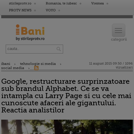
stirileprotv.ro
Romania, te iubesc
Vremea
PROTV NEWS
VOYO
ibani
tehnologie si media
11 august 2015 09:50 / 1096
vizualizari
social media
Google, restructurare surprinzatoare
sub brandul Alphabet. Ce se va
intampla cu Larry Page si cu cele mai
cunoscute afaceri ale gigantului.
Reactia analistilor