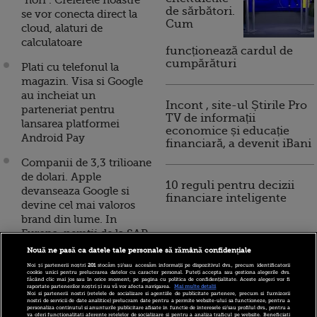
"nori". Creierele noastre
de sărbători.
se vor conecta direct la
Cum
cloud, alaturi de
calculatoare
funcționează cardul de
cumpărături
Plati cu telefonul la
magazin. Visa si Google
au incheiat un
Incont , site-ul Știrile Pro
parteneriat pentru
TV de informații
lansarea platformei
economice și educație
Android Pay
financiară, a devenit iBani
Companii de 3,3 trilioane
de dolari. Apple
10 reguli pentru decizii
devanseaza Google si
financiare inteligente
devine cel mai valoros
brand din lume. In
Europa, nemtii de la SAP
detin suprematia
Nouă ne pasă ca datele tale personale să rămână confidențiale
Noi și partenerii noștri
201
stocăm și/sau accesăm informații pe dispozitivul dvs., precum identificatorii
Cele mai cautate produse
cookie unici pentru prelucrarea datelor cu caracter personal. Puteți accepta sau gestiona alegerile dvs.
făcând clic mai jos sau în orice moment, pe pagina cu politica de confidențialitate. Aceste alegeri vor fi
pe Google in fiecare tara
raportate partenerilor noștri și nu vă vor afecta navigarea.
Mai multe detalii
Noi si partenerii nostri (retelele de socializare si agentiile de publicitate partenere, precum si furnizorii
din lume. Ce-i
nostri de servicii de date analitice) prelucram date pentru a permite website-ului sa functioneze, pentru a
personaliza continutul si anunturile publicitare afisate in functie de interesele si/sau profilul dvs., pentru a
intereseaza pe romani
va oferi functionalitati aferente retelelor de socializare si pentru a analiza traficul pe website. Beneficiati