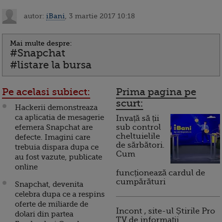
autor:
iBani
, 3 martie 2017 10:18
Mai multe despre:
#Snapchat
#listare la bursa
Pe acelasi subiect:
Prima pagina pe
scurt:
Hackerii demonstreaza
ca aplicatia de mesagerie
Invață să ții
efemera Snapchat are
sub control
cheltuielile
defecte. Imagini care
de sărbători.
trebuia dispara dupa ce
Cum
au fost vazute, publicate
online
funcționează cardul de
cumpărături
Snapchat, devenita
celebra dupa ce a respins
oferte de miliarde de
Incont , site-ul Știrile Pro
dolari din partea
TV de informații