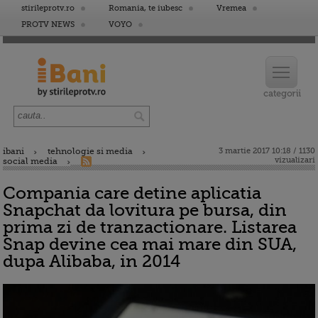
stirileprotv.ro
Romania, te iubesc
Vremea
PROTV NEWS
VOYO
ibani
tehnologie si media
3 martie 2017 10:18 / 1130
vizualizari
social media
Compania care detine aplicatia
Snapchat da lovitura pe bursa, din
prima zi de tranzactionare. Listarea
Snap devine cea mai mare din SUA,
dupa Alibaba, in 2014