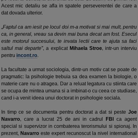
Acest mic detaliu se afla in spatele perseverentei de care a
dat dovada ulterior.
„
Faptul ca am iesit pe locul doi m-a motivat si mai mult, pentru
ca, in general, vreau sa devin mai buna decat am fost. Esecul
este motorul succesului, te invata lectii care te ajuta sa faci
saltul mai departe”
, a explicat
Mihaela Stroe
, intr-un interviu
pentru
incont.ro
.
La facultate a urmat sociologia, dintr-un motiv cat se poate de
pragmatic: la psihologie trebuia sa dea examen la biologie, o
materie care nu o atragea. Dar a reluat legatura cu stiinta care
se ocupa de mintea umana si a imbinat-o cu ceea ce studiase,
cand i-a venit ideea unui doctorat in psihologie sociala.
In timp ce se documenta pentru doctorat a dat si peste
Joe
Navarro
, care a lucrat 25 de ani in cadrul
FBI
ca agent
special si supervizor in combaterea terorismului si spionaj. In
prezent,
Navarro
este expert recunoscut la nivel international