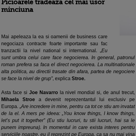
Picioarele tradeaza cel mai usor
minciuna
Mai apeleaza la ea si oamenii de business care
negociaza contracte foarte importante sau fac
tranzactii la nivel national si international. „
Eu
sunt umbra celui care face negocierea. In general, patronul
roman prefera sa faca el direct negocierea. La multinationale
alta politica, au directii trasate din afara, partea de negociere
se face la nivel de grup”
, explica
Stroe.
Asta face si
Joe Navarro
la nivel mondial si, de anul trecut,
Mihaela Stroe
a devenit reprezentantul lui exclusiv pe
Europa. „
Are incredere in mine, pentru ca tot ce stiu am invatat
de la el. A mers pe ideea: „You know things, I know things,
let’s put it together” (Eu stiu lucruri, tu stii lucruri, hai sa le
punem impreuna). In momentul in care exista interes pentru
serviciile noastre, eu il reprezint pe Europa, ca sa nu mai vina