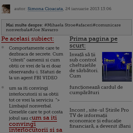
autor:
Simona Cioacata
, 24 ianuarie 2013 13:06
Mai multe despre:
#Mihaela Stroe
#afaceri
#comunicare
nonverbala
#Joe Navarro
Pe acelasi subiect:
Prima pagina pe
scurt:
Comportamente care te
dezbraca de secrete. Cum
Invață să ții
“citesti” oamenii si cum
sub control
cheltuielile
obtii ce vrei de la ei doar
de sărbători.
observandu-i. Sfaturi de
Cum
la un agent FBI VIDEO
funcționează cardul de
um sa iti convingi
cumpărături
interlocutorii si sa obtii
tot ce vrei la serviciu ">
Limbajul nonverbal.
Incont , site-ul Știrile Pro
Greselile care te pot costa
TV de informații
um sa iti
jobul sau c
economice și educație
convingi
financiară, a devenit iBani
interlocutorii si sa