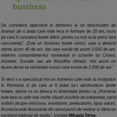
business
Se considera specialist in domeniu si un deschizator de
drumuri pe o piata care este inca in formare de 10 ani, lucru
pe care il considera foarte dificil „pentru ca risti sa te pierzi fara
concurenta”.
„Este un domeniu foarte serios, care a devenit
stiinta acum 40 de ani, dar care exista de acum 2.500 de ani.
Intalnim comportamentul nonverbal in scrierile lui Cicero,
Aristotel, Socrate sau ale filozofilor chinezi. Noi acum nu
facem decat sa etichetam lucruri care exista de 2.500 de ani.”
Si desi s-a specializat intr-un domeniu care este la inceputuri
in Romania si pe care ar fi putut sa-l aprofundeze peste
hotare, spune ca nu pleaca in strainatate pentru ca
„Romania
este tara cu cele mai multe situatii posibile de interpretat, cand
vorbim despre minciuna, inselatorie, prefacatorie, lipsa valorii.
Romania este fascinanta din acest punct de vedere si ofera un
excelent material de studiu”,
incheie
Mihaela Stroe.