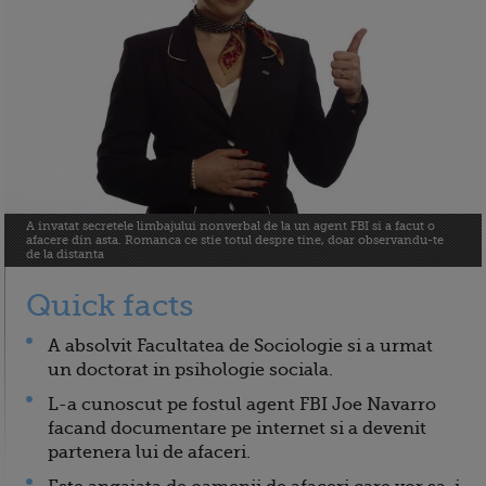
A invatat secretele limbajului nonverbal de la un agent FBI si a facut o
afacere din asta. Romanca ce stie totul despre tine, doar observandu-te
de la distanta
Quick facts
A absolvit Facultatea de Sociologie si a urmat
un doctorat in psihologie sociala.
L-a cunoscut pe fostul agent FBI Joe Navarro
facand documentare pe internet si a devenit
partenera lui de afaceri.