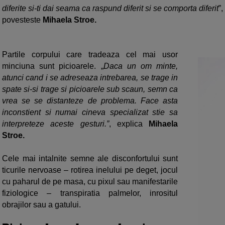
diferite si-ti dai seama ca raspund diferit si se comporta diferit
”,
povesteste
Mihaela Stroe.
Partile corpului care tradeaza cel mai usor
minciuna sunt picioarele. „
Daca un om minte,
atunci cand i se adreseaza intrebarea, se trage in
spate si-si trage si picioarele sub scaun, semn ca
vrea se se distanteze de problema. Face asta
inconstient si numai cineva specializat stie sa
interpreteze aceste gesturi.”
, explica
Mihaela
Stroe.
Cele mai intalnite semne ale disconfortului sunt
ticurile nervoase – rotirea inelului pe deget, jocul
cu paharul de pe masa, cu pixul sau manifestarile
fiziologice – transpiratia palmelor, inrositul
obrajilor sau a gatului.