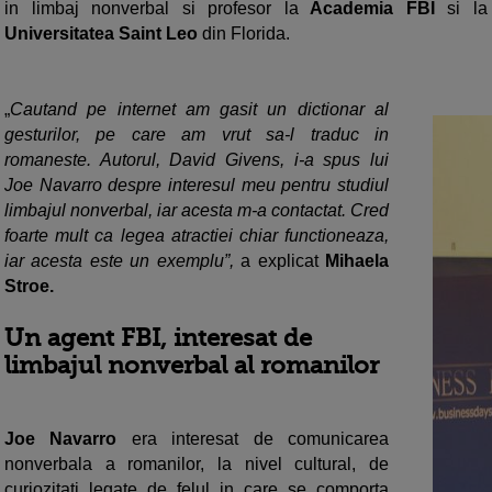
in limbaj nonverbal si profesor la
Academia FBI
si la
Universitatea Saint Leo
din Florida.
„
Cautand pe internet am gasit un dictionar al
gesturilor, pe care am vrut sa-l traduc in
romaneste. Autorul, David Givens, i-a spus lui
Joe Navarro despre interesul meu pentru studiul
limbajul nonverbal, iar acesta m-a contactat. Cred
foarte mult ca legea atractiei chiar functioneaza,
iar acesta este un exemplu”,
a explicat
Mihaela
Stroe.
Un agent FBI, interesat de
limbajul nonverbal al romanilor
Joe Navarro
era interesat de comunicarea
nonverbala a romanilor, la nivel cultural, de
curiozitati legate de felul in care se comporta