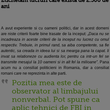
Etichetam lucruri care exista de 2.500 de
ani
A avut experiente si cu oameni politici, dar in acest domeni
are niste criterii foarte bine trasate de la inceput: „
Daca nu se
incadreaza in aceste criterii de la inceput nu lucrez cu omul
respectiv. Trebuie, in primul rand, sa aiba competente, sa fie
autentic, sa creada in ideea lui si sa mearga pana la capat. Ii
invat sa relationeze cu audienta lor, pentru ca intr-un fel se
transmite mesajul la 10 oameni si in alt fel la milioane”
. Pana
acum nu a consiliat politicieni in Romania, dar a consiliat
romani care ne reprezinta in alte parti.
Pozitia mea este de
observator al limbajului
nonverbal. Pot spune ca
aplic tehnici de FBI in