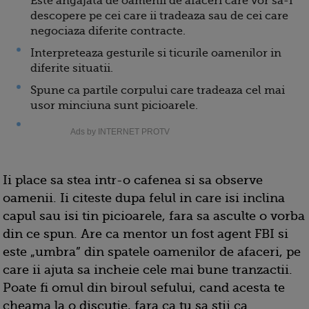
Este angajata de oamenii de afaceri care vor sa-i
descopere pe cei care ii tradeaza sau de cei care
negociaza diferite contracte.
Interpreteaza gesturile si ticurile oamenilor in
diferite situatii.
Spune ca partile corpului care tradeaza cel mai
usor minciuna sunt picioarele.
Ads by INTERNET PROTV
Ii place sa stea intr-o cafenea si sa observe
oamenii. Ii citeste dupa felul in care isi inclina
capul sau isi tin picioarele, fara sa asculte o vorba
din ce spun. Are ca mentor un fost agent FBI si
este „umbra” din spatele oamenilor de afaceri, pe
care ii ajuta sa incheie cele mai bune tranzactii.
Poate fi omul din biroul sefului, cand acesta te
cheama la o discutie, fara ca tu sa stii ca