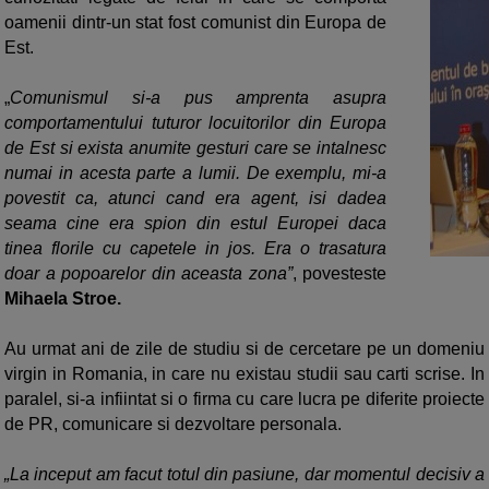
oamenii dintr-un stat fost comunist din Europa de
Est.
„
Comunismul si-a pus amprenta asupra
comportamentului tuturor locuitorilor din Europa
de Est si exista anumite gesturi care se intalnesc
numai in acesta parte a lumii. De exemplu, mi-a
povestit ca, atunci cand era agent, isi dadea
seama cine era spion din estul Europei daca
tinea florile cu capetele in jos. Era o trasatura
doar a popoarelor din aceasta zona”
, povesteste
Mihaela Stroe.
Au urmat ani de zile de studiu si de cercetare pe un domeniu
virgin in Romania, in care nu existau studii sau carti scrise. In
paralel, si-a infiintat si o firma cu care lucra pe diferite proiecte
de PR, comunicare si dezvoltare personala.
„La inceput am facut totul din pasiune, dar momentul decisiv a