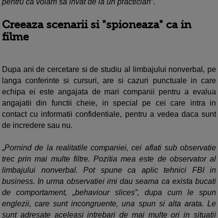
pentru ca voiam sa invat de la un practician”.
Creeaza scenarii si "spioneaza
" ca in
filme
Dupa ani de cercetare si de studiu al limbajului nonverbal, pe
langa conferinte si cursuri, are si cazuri punctuale in care
echipa ei este angajata de mari companii pentru a evalua
angajatii din functii cheie, in special pe cei care intra in
contact cu informatii confidentiale, pentru a vedea daca sunt
de incredere sau nu.
„
Pornind de la realitatile companiei, cei aflati sub observatie
trec prin mai multe filtre. Pozitia mea este de observator al
limbajului nonverbal. Pot spune ca aplic tehnici FBI in
business. In urma observatiei imi dau seama ca exista bucati
de comportament, „behaviour slices”, dupa cum le spun
englezii, care sunt incongruente, una spun si alta arata. Le
sunt adresate aceleasi intrebari de mai multe ori in situatii