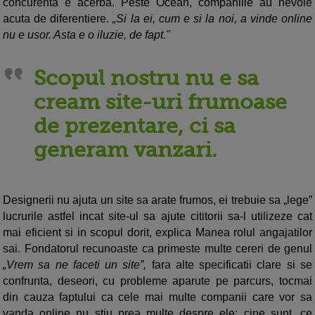
concurenta e acerba. Peste Ocean, companiile au nevoie
acuta de diferentiere.
„Si la ei, cum e si la noi, a vinde online
nu e usor. Asta e o iluzie, de fapt."
Scopul nostru nu e sa
cream site-uri frumoase
de prezentare, ci sa
generam vanzari.
Designerii nu ajuta un site sa arate frumos, ei trebuie sa „lege”
lucrurile astfel incat site-ul sa ajute cititorii sa-l utilizeze cat
mai eficient si in scopul dorit, explica Manea rolul angajatilor
sai. Fondatorul recunoaste ca primeste multe cereri de genul
„Vrem sa ne faceti un site”,
fara alte specificatii clare si se
confrunta, deseori, cu probleme aparute pe parcurs, tocmai
din cauza faptului ca cele mai multe companii care vor sa
vanda online nu stiu prea multe despre ele: cine sunt, ce