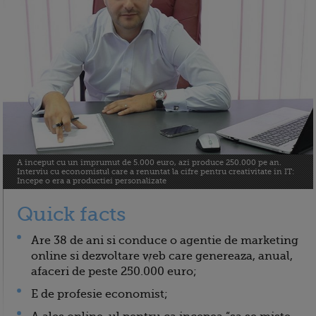
A inceput cu un imprumut de 5.000 euro, azi produce 250.000 pe an.
Interviu cu economistul care a renuntat la cifre pentru creativitate in IT:
Incepe o era a productiei personalizate
Quick facts
Are 38 de ani si conduce o agentie de marketing
online si dezvoltare web care genereaza, anual,
afaceri de peste 250.000 euro;
E de profesie economist;