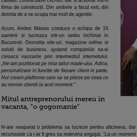
calitatii, cunoscutele ISO-uri, dar si actionar intr-o
firma de constructii. Din ambele a facut exit, din
dorinta de a se ocupa mai mult de agentie.
Acum, Andrei Manea conduce o echipa de 15
oameni si lucreaza intr-un sediu inchiriat in
Bucuresti. Dezvolta site-uri, magazine online si
solutii de business, ajutand companiile sa-si
creasca vanzarile prin intermediul internetului.
„Ne-am pozitionat pe nisa tailor made-ului. Adica,
personalizare in functie de fiecare client in parte.
Noi cream platforme care sa se plieze pe ceea ce
au nevoie clientii la acel moment.”
Mitul antreprenorului mereu in
vacanta, "o gogomanie"
N-are neaparat o problema sa lucreze pentru altcineva, dar
recunoaste ca i-ar fi greu sa redevina angajat.
"La un moment