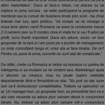
atins maturitatea”
. Daca ar face-o totusi, i-ar placea sa se
implice in zona sociala - se vede participand la programe de
mentorat sau la cursuri de business tinute prin scoli - ba chiar
tinteste mai sus, spre politica.
"Va incepe sa ne mearga si
noua bine atunci cand Romania va avea la conducere macar
2-3 oameni care sa fi condus ceva in viata lor si sa-l fi adus pe
profit, lucru foarte important. Daca am aduce, acum, un bun
gospodar de la tara si l-am pune pe o pozitie de management,
cu niste consultanti langa el, omul ala ar face treaba. De ce?
Pentru ca, pana la urma, lucrurile nu sunt atat de complicate."
De altfel, crede ca Romania ar trebui sa marseze cu partea de
inteligenta si sa invatam sa ne vindem tara. Marketingul ajuta
o afacere sa creasca, insa nu poate suplini celelalte
departamente dintr-o firma/dintr-un stat.
"Nu poti sa stai sase
luni sa-ti restructurezi contabilitatea. Trebuie sa speculezi ce
ai. Un manager bun, un gospodar bun, un presedinte bun nu e
ala care reuseste sa aduca plus valoare decat in conjuncturi
ideale. Nu, trebuie sa aduci plus valoare intr-o conjunctura