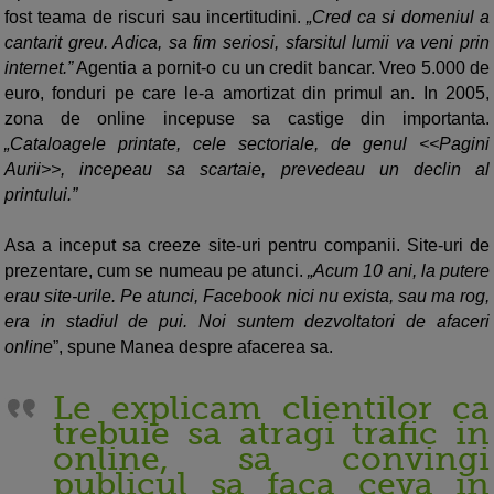
fost teama de riscuri sau incertitudini.
„Cred ca si domeniul a
cantarit greu. Adica, sa fim seriosi, sfarsitul lumii va veni prin
internet.”
Agentia a pornit-o cu un credit bancar. Vreo 5.000 de
euro, fonduri pe care le-a amortizat din primul an. In 2005,
zona de online incepuse sa castige din importanta.
„Cataloagele printate, cele sectoriale, de genul <<Pagini
Aurii>>, incepeau sa scartaie, prevedeau un declin al
printului.”
Asa a inceput sa creeze site-uri pentru companii. Site-uri de
prezentare, cum se numeau pe atunci.
„Acum 10 ani, la putere
erau site-urile. Pe atunci, Facebook nici nu exista, sau ma rog,
era in stadiul de pui. Noi suntem dezvoltatori de afaceri
online
”, spune Manea despre afacerea sa.
Le explicam clientilor ca
trebuie sa atragi trafic in
online, sa convingi
publicul sa faca ceva in