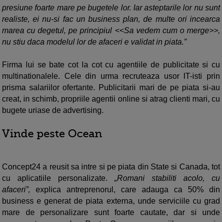
presiune foarte mare pe bugetele lor. Iar asteptarile lor nu sunt
realiste, ei nu-si fac un business plan, de multe ori incearca
marea cu degetul, pe principiul <<Sa vedem cum o merge>>,
nu stiu daca modelul lor de afaceri e validat in piata.”
Firma lui se bate cot la cot cu agentiile de publicitate si cu
multinationalele. Cele din urma recruteaza usor IT-isti prin
prisma salariilor ofertante. Publicitarii mari de pe piata si-au
creat, in schimb, propriile agentii online si atrag clienti mari, cu
bugete uriase de advertising.
Vinde peste Ocean
Concept24 a reusit sa intre si pe piata din State si Canada, tot
cu aplicatiile personalizate.
„Romani stabiliti acolo, cu
afaceri”,
explica antreprenorul, care adauga ca 50% din
business e generat de piata externa, unde serviciile cu grad
mare de personalizare sunt foarte cautate, dar si unde