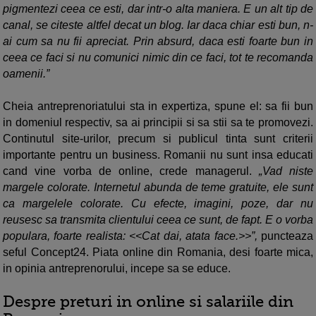
pigmentezi ceea ce esti, dar intr-o alta maniera. E un alt tip de
canal, se citeste altfel decat un blog. Iar daca chiar esti bun, n-
ai cum sa nu fii apreciat. Prin absurd, daca esti foarte bun in
ceea ce faci si nu comunici nimic din ce faci, tot te recomanda
oamenii.”
Cheia antreprenoriatului sta in expertiza, spune el: sa fii bun
in domeniul respectiv, sa ai principii si sa stii sa te promovezi.
Continutul site-urilor, precum si publicul tinta sunt criterii
importante pentru un business. Romanii nu sunt insa educati
cand vine vorba de online, crede managerul.
„Vad niste
margele colorate. Internetul abunda de teme gratuite, ele sunt
ca margelele colorate. Cu efecte, imagini, poze, dar nu
reusesc sa transmita clientului ceea ce sunt, de fapt. E o vorba
populara, foarte realista: <<Cat dai, atata face.>>”,
puncteaza
seful Concept24. Piata online din Romania, desi foarte mica,
in opinia antreprenorului, incepe sa se educe.
Despre preturi in online si salariile din