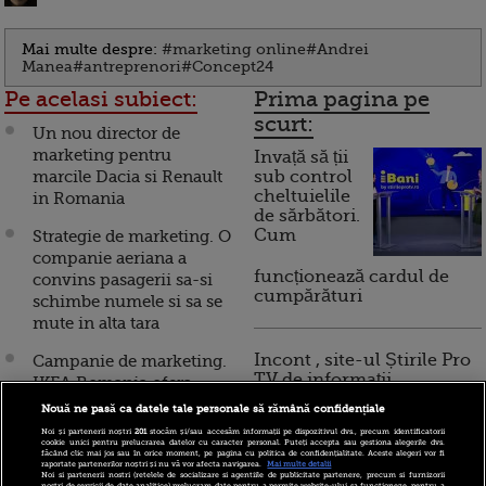
Mai multe despre:
#marketing online
#Andrei
Manea
#antreprenori
#Concept24
Pe acelasi subiect:
Prima pagina pe
scurt:
Un nou director de
marketing pentru
Invață să ții
marcile Dacia si Renault
sub control
cheltuielile
in Romania
de sărbători.
Cum
Strategie de marketing. O
companie aeriana a
funcționează cardul de
convins pasagerii sa-si
cumpărături
schimbe numele si sa se
mute in alta tara
Incont , site-ul Știrile Pro
Campanie de marketing.
TV de informații
IKEA Romania ofera
economice și educație
vouchere de cumparaturi
Nouă ne pasă ca datele tale personale să rămână confidențiale
financiară, a devenit iBani
pentru obiectele de
Noi și partenerii noștri
201
stocăm și/sau accesăm informații pe dispozitivul dvs., precum identificatorii
mobilier si brazii de care
cookie unici pentru prelucrarea datelor cu caracter personal. Puteți accepta sau gestiona alegerile dvs.
făcând clic mai jos sau în orice moment, pe pagina cu politica de confidențialitate. Aceste alegeri vor fi
nu mai aveti nevoie
raportate partenerilor noștri și nu vă vor afecta navigarea.
Mai multe detalii
Noi si partenerii nostri (retelele de socializare si agentiile de publicitate partenere, precum si furnizorii
10 reguli pentru decizii
nostri de servicii de date analitice) prelucram date pentru a permite website-ului sa functioneze, pentru a