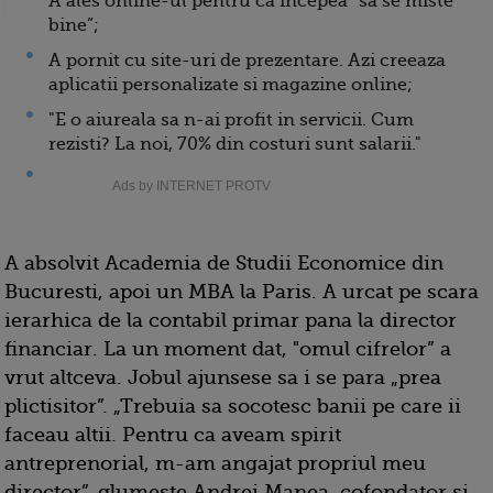
A ales online-ul pentru ca incepea “sa se miste
bine”;
A pornit cu site-uri de prezentare. Azi creeaza
aplicatii personalizate si magazine online;
"E o aiureala sa n-ai profit in servicii. Cum
rezisti? La noi, 70% din costuri sunt salarii."
Ads by INTERNET PROTV
A absolvit Academia de Studii Economice din
Bucuresti, apoi un MBA la Paris. A urcat pe scara
ierarhica de la contabil primar pana la director
financiar. La un moment dat, "omul cifrelor” a
vrut altceva. Jobul ajunsese sa i se para „prea
plictisitor”. „Trebuia sa socotesc banii pe care ii
faceau altii. Pentru ca aveam spirit
antreprenorial, m-am angajat propriul meu
director”, glumeste Andrei Manea, cofondator si