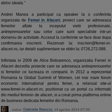
deloc ideala."
Andrei Manea a participat ca speaker la o conferinta
organizata de
Femei in Afaceri
, proiect care se adreseaza
femeilor aflate la inceputul vietii profesionale,
antreprenoarelor sau celor care sunt specialiste intr-un
domeniu de activitate. Accesul la conferinte se face doar dupa
confirmarea inscrierii. Rezervari la:
inscrieri@femei-in-
afaceri.ro
, iar detalii suplimentare se obtin la: 0726.272.088.
Infiintata in 2009 de Alice Botnarenco, organizatia Femei in
Afaceri dezvolta proiecte care se adreseaza antreprenoarelor
si femeilor ce lucreaza in companii. In 2012 a reprezentat
Romania la Global Summit of Women, cel mai mare forum
economic international pentru femei, a relansat site-ul
www.femei-in-afaceri.ro, pozitionat ca un portal cu informatii
din mediul feminin de afaceri, si a creat prima platforma online
de business dedicata femeilor din Romania.
autor:
Gabriela Stanciu
, 14 aprilie 2014 07:00