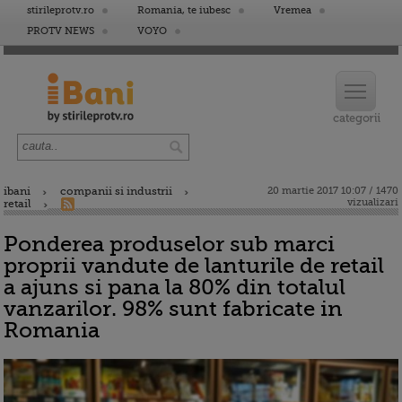
stirileprotv.ro
Romania, te iubesc
Vremea
PROTV NEWS
VOYO
ibani
companii si industrii
20 martie 2017 10:07 / 1470
vizualizari
retail
Ponderea produselor sub marci
proprii vandute de lanturile de retail
a ajuns si pana la 80% din totalul
vanzarilor. 98% sunt fabricate in
Romania