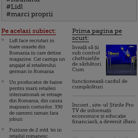
#Lidl
#marci proprii
Pe acelasi subiect:
Prima pagina pe
scurt:
Lidl face recrutari in
toate orasele din
Invață să ții
Romania in care detine
sub control
cheltuielile
magazine. Cat castiga un
de sărbători.
angajat al retailerului
Cum
german in Romania
funcționează cardul de
Un producator de haine
cumpărături
pentru marii retaileri
internationali se retrage
din Romania, din cauza
Incont , site-ul Știrile Pro
majorarii costurilor. 350
TV de informații
de oameni raman fara
economice și educație
joburi
financiară, a devenit iBani
Fuziune de 2 mld. lei in
retailul romanesc.