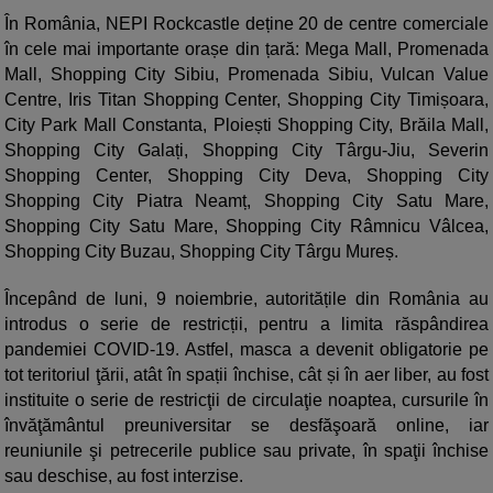
În România, NEPI Rockcastle deține 20 de centre comerciale
în cele mai importante orașe din țară: Mega Mall, Promenada
Mall, Shopping City Sibiu, Promenada Sibiu, Vulcan Value
Centre, Iris Titan Shopping Center, Shopping City Timișoara,
City Park Mall Constanta, Ploiești Shopping City, Brăila Mall,
Shopping City Galați, Shopping City Târgu-Jiu, Severin
Shopping Center, Shopping City Deva, Shopping City
Shopping City Piatra Neamț, Shopping City Satu Mare,
Shopping City Satu Mare, Shopping City Râmnicu Vâlcea,
Shopping City Buzau, Shopping City Târgu Mureș.
Începând de luni, 9 noiembrie, autoritățile din România au
introdus o serie de restricții, pentru a limita răspândirea
pandemiei COVID-19. Astfel, masca a devenit obligatorie pe
tot teritoriul ţării, atât în spații închise, cât și în aer liber, au fost
instituite o serie de restricţii de circulaţie noaptea, cursurile în
învăţământul preuniversitar se desfăşoară online, iar
reuniunile şi petrecerile publice sau private, în spaţii închise
sau deschise, au fost interzise.