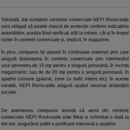
Totodată, toți vizitatorii centrelor comerciale NEPI Rockcastle
sunt obligați să poarte mască de protecție conform indicațiilor
autorităților, aceștia fiind verificați atât la intrare, cât și în timpul
vizitei în centrele comerciale și, implicit, în magazine.
În plus, compania își asumă în continuare sistemul prin care
asigură distanțarea în centrele comerciale prin intermediul
unui perimetru de 15 mp pentru o singură persoană, în incinta
magazinelor, sau de de 20 mp pentru o singură persoană, în
spațiile comune (galerie, zone cu trafic intens etc). În aceste
condiții, NEPI Rockcastle asigură spațiul necesar distanțării
sociale.
De asemenea, compania anunță că aerul din centrele
comerciale NEPI Rockcastle este filtrat si schimbat o dată la
trei ore, asigurând astfel o purificare intensivă a spațiilor.