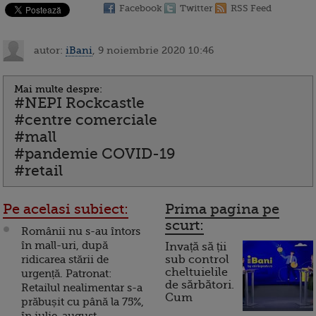
Facebook
Twitter
RSS Feed
autor:
iBani
, 9 noiembrie 2020 10:46
Mai multe despre:
#NEPI Rockcastle
#centre comerciale
#mall
#pandemie COVID-19
#retail
Pe acelasi subiect:
Prima pagina pe
scurt:
Românii nu s-au întors
în mall-uri, după
Invață să ții
ridicarea stării de
sub control
cheltuielile
urgență. Patronat:
de sărbători.
Retailul nealimentar s-a
Cum
prăbușit cu până la 75%,