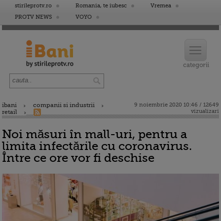
stirileprotv.ro
Romania, te iubesc
Vremea
PROTV NEWS
VOYO
ibani
companii si industrii
9 noiembrie 2020 10:46 / 12649
vizualizari
retail
Noi măsuri în mall-uri, pentru a
limita infectările cu coronavirus.
Între ce ore vor fi deschise