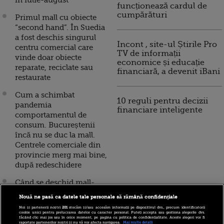
în iulie-august
funcționează cardul de
cumpărături
Primul mall cu obiecte
“second hand”. În Suedia
a fost deschis singurul
Incont , site-ul Știrile Pro
centru comercial care
TV de informații
vinde doar obiecte
economice și educație
reparate, reciclate sau
financiară, a devenit iBani
restaurate
Cum a schimbat
10 reguli pentru decizii
pandemia
financiare inteligente
comportamentul de
consum. Bucureștenii
încă nu se duc la mall.
Centrele comerciale din
provincie merg mai bine,
după redeschidere
Când se deschid mall-
urile. Ministrul
Nouă ne pasă ca datele tale personale să rămână confidențiale
Finanțelor: Această
Noi și partenerii noștri
201
stocăm și/sau accesăm informații pe dispozitivul dvs., precum identificatorii
măsură de relaxare este
cookie unici pentru prelucrarea datelor cu caracter personal. Puteți accepta sau gestiona alegerile dvs.
făcând clic mai jos sau în orice moment, pe pagina cu politica de confidențialitate. Aceste alegeri vor fi
importantă pentru
raportate partenerilor noștri și nu vă vor afecta navigarea.
Mai multe detalii