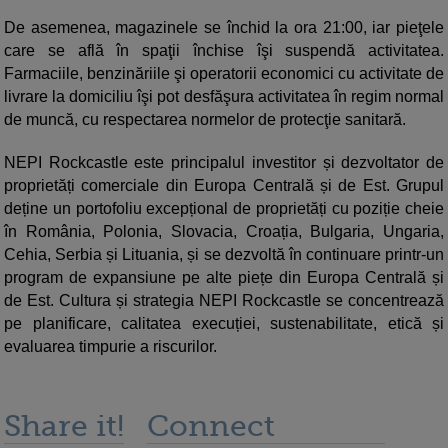
De asemenea, magazinele se închid la ora 21:00, iar pieţele
care se află în spaţii închise îşi suspendă activitatea.
Farmaciile, benzinăriile şi operatorii economici cu activitate de
livrare la domiciliu îşi pot desfăşura activitatea în regim normal
de muncă, cu respectarea normelor de protecţie sanitară.
NEPI Rockcastle este principalul investitor și dezvoltator de
proprietăți comerciale din Europa Centrală și de Est. Grupul
deține un portofoliu excepțional de proprietăți cu poziție cheie
în România, Polonia, Slovacia, Croația, Bulgaria, Ungaria,
Cehia, Serbia și Lituania, și se dezvoltă în continuare printr-un
program de expansiune pe alte piețe din Europa Centrală și
de Est. Cultura și strategia NEPI Rockcastle se concentrează
pe planificare, calitatea execuției, sustenabilitate, etică și
evaluarea timpurie a riscurilor.
Share it!
Connect