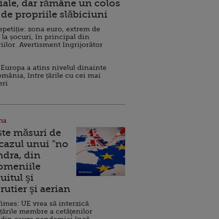
ale, dar rămâne un colos
de propriile slăbiciuni
repetiție: zona euro, extrem de
 la șocuri, în principal din
iilor. Avertisment îngrijorător
Europa a atins nivelul dinainte
omânia, între țările cu cei mai
eri
na
ște măsuri de
 cazul unui ”no
ndra, din
Domeniile
uitul şi
rutier şi aerian
imes: UE vrea să interzică
 țările membre a cetăţenilor