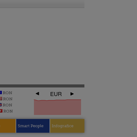
EUR
RON
RON
RON
RON
e
Smart People
Infografice