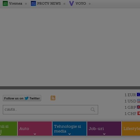
Vremea
PROTV NEWS
VOYO
1 EUR
1 USD
1 GBP
1 CHF
i si
Tehnologie si
Auto
Job-uri
Lifestyl
i
media