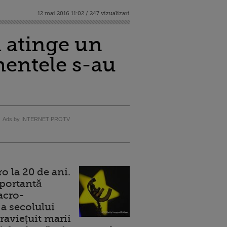
12 mai 2016 11:02 / 247 vizualizari
i atinge un
mentele s-au
Ads by INTERNET PROTV
 la 20 de ani.
portantă
acro-
a secolului
raviețuit marii