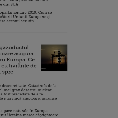
 din cauza pandemiei încă
ve din SUA
roparlamentare 2019: Cum se
cătorii Uniunii Europene și
iza acestui scrutin
 gazoductul
 care asigura
ru Europa. Ce
cu livrările de
i spre
esecretizate: Catastrofa de la
el mai grav dezastru nuclear
 a fost precedată de alte
de mai mică amploare, ascunse
e gaze naturale în Europa.
nit Ucraina marea câștigătoare