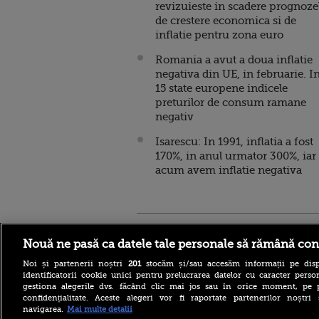
revizuieste in scadere prognoze
de crestere economica si de
inflatie pentru zona euro
Romania a avut a doua inflatie
negativa din UE, in februarie. I
15 state europene indicele
preturilor de consum ramane
negativ
Isarescu: In 1991, inflatia a fost
170%, in anul urmator 300%, iar
acum avem inflatie negativa
Stirileprotv.ro
ilike-it.
Nouă ne pasă ca datele tale personale să rămână con
Noi și partenerii noștri
201
stocăm și/sau accesăm informații pe disp
identificatorii cookie unici pentru prelucrarea datelor cu caracter person
gestiona alegerile dvs. făcând clic mai jos sau în orice moment, pe 
confidențialitate. Aceste alegeri vor fi raportate partenerilor noștr
navigarea.
Mai multe detalii
Reacția MAE după ce o