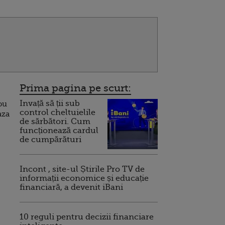
Prima pagina pe scurt:
Invață să ții sub
ou
control cheltuielile
aza
de sărbători. Cum
funcționează cardul
de cumpărături
Incont , site-ul Știrile Pro TV de
informații economice și educație
financiară, a devenit iBani
10 reguli pentru decizii financiare