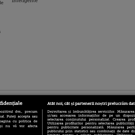
inteligente
le
n
ro
foodstory.ro
Procinema.ro
fidențiale
Atât noi, cât și partenerii noștri prelucrăm dat
ozitivul dvs., precum
Dezvoltarea și îmbunătățirea serviciilor. Măsurarea
și/sau accesarea informațiilor de pe un dispoziti
al. Puteți accepta sau
selectarea conținutului personalizat. Crearea prof
pagina cu politica de
Utilizarea profilurilor pentru selectarea publicității
i și nu vă vor afecta
pentru publicitate personalizată. Măsurarea perfo
publicului prin statistici sau combinații de date di