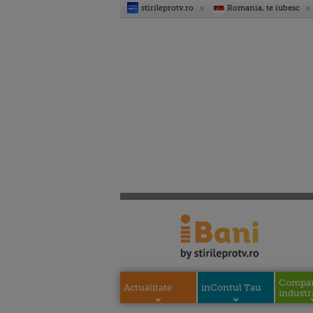
stirileprotv.ro
Romania, te iubesc
Compani
Actualitate
inContul Tau
industri