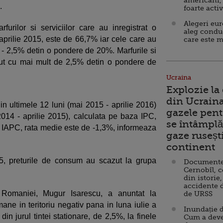
americani,
.
foarte acti
Alegeri eu
urilor si serviciilor care au inregistrat o
aleg condu
 aprilie 2015, este de 66,7% iar cele care au
care este m
 0 - 2,5% detin o pondere de 20%. Marfurile si
scut cu mai mult de 2,5% detin o pondere de
Ucraina
Explozie la
din Ucraina
n ultimele 12 luni (mai 2015 - aprilie 2016)
gazele pent
014 - aprilie 2015), calculata pe baza IPC,
se întâmplă 
 IAPC, rata medie este de -1,3%, informeaza
gaze ruseșt
continent
15, preturile de consum au scazut la grupa
Documente d
Cernobîl, c
din istorie,
accidente 
 Romaniei, Mugur Isarescu, a anuntat la
de URSS
mane in teritoriu negativ pana in luna iulie a
Inundație d
din jurul tintei stationare, de 2,5%, la finele
Cum a deve