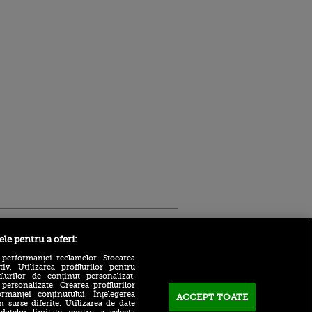
Sport.ro
ele pentru a oferi:
 performanței reclamelor. Stocarea
v. Utilizarea profilurilor pentru
ilurilor de conținut personalizat.
 personalizate. Crearea profilurilor
rmanței conținutului. Înțelegerea
ACCEPT TOATE
n surse diferite. Utilizarea de date