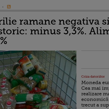
prilie ramane negativa s
toric: minus 3,3%. Ali
4%
Criza datoriilor
Moneda euro
Cea mai im
realizare m
economică 
trecut a sup