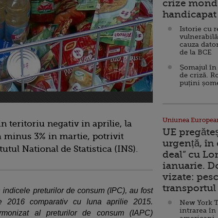
crize mondi
handicapat 
Istorie cu 
vulnerabilă
cauza dator
de la BCE
Șomajul în 
de criză. R
puțini șom
Uniunea Europea
 teritoriu negativ in aprilie, la
UE pregăte
 minus 3% in martie, potrivit
urgență, în
itutul National de Statistica (INS).
deal” cu Lo
ianuarie. 
vizate: pesc
transportul 
 indicele preturilor de consum (IPC), au fost
e 2016 comparativ cu luna aprilie 2015.
New York T
intrarea în
rmonizat al preturilor de consum (IAPC)