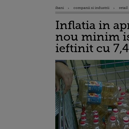
ibani
companii si industrii
retail
Inflatia in a
nou minim is
ieftinit cu 7,