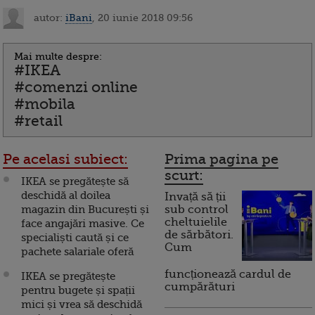
autor:
iBani
, 20 iunie 2018 09:56
Mai multe despre:
#IKEA
#comenzi online
#mobila
#retail
Pe acelasi subiect:
Prima pagina pe
scurt:
IKEA se pregătește să
deschidă al doilea
Invață să ții
magazin din București și
sub control
cheltuielile
face angajări masive. Ce
de sărbători.
specialiști caută și ce
Cum
pachete salariale oferă
funcționează cardul de
IKEA se pregătește
cumpărături
pentru bugete și spații
mici și vrea să deschidă