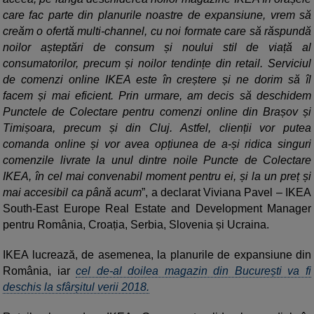
care fac parte din planurile noastre de expansiune, vrem să
creăm o ofertă multi-channel, cu noi formate care să răspundă
noilor așteptări de consum și noului stil de viață al
consumatorilor, precum și noilor tendințe din retail. Serviciul
de comenzi online IKEA este în creștere și ne dorim să îl
facem și mai eficient. Prin urmare, am decis să deschidem
Punctele de Colectare pentru comenzi online din Brașov și
Timișoara, precum și din Cluj. Astfel, clienții vor putea
comanda online și vor avea opțiunea de a-și ridica singuri
comenzile livrate la unul dintre noile Puncte de Colectare
IKEA, în cel mai convenabil moment pentru ei, și la un preț și
mai accesibil ca până acum
”, a declarat Viviana Pavel – IKEA
South-East Europe Real Estate and Development Manager
pentru România, Croația, Serbia, Slovenia și Ucraina.
IKEA lucrează, de asemenea, la planurile de expansiune din
România, iar
cel de-al doilea magazin din București va fi
deschis la sfârșitul verii 2018.