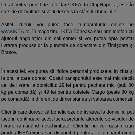
Un al treilea punct de colectare IKEA, la Cluj-Napoca, este în
curs de dezvoltare și va fi deschis la sfârșitul lunii iulie.
Astfel, clienții vor putea face cumpărăturile online pe
www.IKEA.ro
, în magazinul IKEA Băneasa sau prin telefon cu
ajutorul angajaților din call-center și vor putea opta pentru
livrarea produselor la punctele de colectare din Timișoara și
Brașov.
În acest fel, vor putea să ridice personal produsele, în ziua și
la ora la care doresc. Costul transportului este mai mic decât
cel de livrare la domiciliu: 29 lei pentru pachete mici (sub 30
kg pe comandă) și 49 lei pentru coletele Cargo (peste 30 kg
pe comandă), indiferent de dimensiunea și valoarea comenzii.
Clienții care doresc să beneficieze de livrarea la domiciliu pot
face în continuare acest lucru, prețurile aferente serviciului de
livrare rămânând neschimbate. Clienții nu vor găsi niciun
produs IKEA expus sau disponibil pentru a fi cumpărat direct