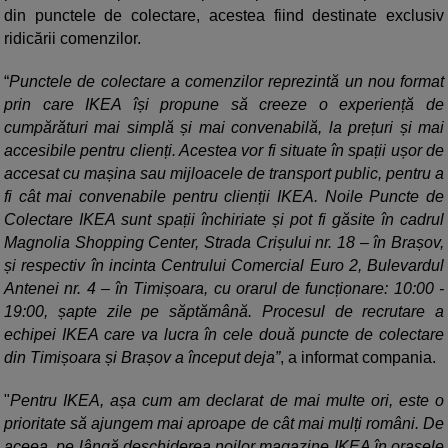
din punctele de colectare, acestea fiind destinate exclusiv
ridicării comenzilor.
“
Punctele de colectare a comenzilor reprezintă un nou format
prin care IKEA își propune să creeze o experiență de
cumpărături mai simplă și mai convenabilă, la prețuri și mai
accesibile pentru clienți. Acestea vor fi situate în spații ușor de
accesat cu mașina sau mijloacele de transport public, pentru a
fi cât mai convenabile pentru clienții IKEA. Noile Puncte de
Colectare IKEA sunt spații închiriate și pot fi găsite în cadrul
Magnolia Shopping Center, Strada Crișului nr. 18 – în Brașov,
și respectiv în incinta Centrului Comercial Euro 2, Bulevardul
Antenei nr. 4 – în Timișoara, cu orarul de funcționare: 10:00 -
19:00, șapte zile pe săptămână. Procesul de recrutare a
echipei IKEA care va lucra în cele două puncte de colectare
din Timișoara și Brașov a început deja”
, a informat compania.
"
Pentru IKEA, așa cum am declarat de mai multe ori, este o
prioritate să ajungem mai aproape de cât mai mulți români. De
aceea, pe lângă deschiderea noilor magazine IKEA în orașele