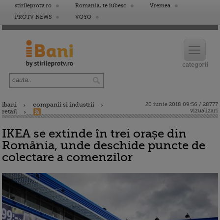
stirileprotv.ro
Romania, te iubesc
Vremea
PROTV NEWS
VOYO
ibani
companii si industrii
20 iunie 2018 09:56 / 28777
vizualizari
retail
IKEA se extinde în trei orașe din
România, unde deschide puncte de
colectare a comenzilor