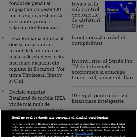
fondul de pensii al
Invață să ții
angajatilor cu peste 100
sub control
cheltuielile
mil. euro, in acest an. Ce
de sărbători.
contributii primesc
Cum
salariatii din Romania
funcționează cardul de
IKEA Romania anunta al
cumpărături
doilea an cu vanzari
record de la intrarea pe
piata si deschiderea celui
Incont , site-ul Știrile Pro
mai mare magazin din
TV de informații
regiune in Bucuresti. Vor
economice și educație
urma Timisoara, Brasov
financiară, a devenit iBani
si Cluj
Decizie surpriza:
10 reguli pentru decizii
Retailerul de mobila IKEA
financiare inteligente
vinde mai mult de
jumatate din magazinele
pe care le detine in
Nouă ne pasă ca datele tale personale să rămână confidențiale
Europa, pe care spera sa
Noi și partenerii noștri
201
stocăm și/sau accesăm informații pe dispozitivul dvs., precum identificatorii
cookie unici pentru prelucrarea datelor cu caracter personal. Puteți accepta sau gestiona alegerile dvs.
obtina 900 mil. euro
făcând clic mai jos sau în orice moment, pe pagina cu politica de confidențialitate. Aceste alegeri vor fi
raportate partenerilor noștri și nu vă vor afecta navigarea.
Mai multe detalii
Noi si partenerii nostri (retelele de socializare si agentiile de publicitate partenere, precum si furnizorii