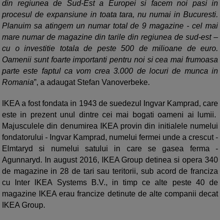
din regiunea de Sud-Est a Europei si facem noi pasi in
procesul de expansiune in toata tara, nu numai in Bucuresti.
Planuim sa atingem un numar total de 9 magazine - cel mai
mare numar de magazine din tarile din regiunea de sud-est –
cu o investitie totala de peste 500 de milioane de euro.
Oamenii sunt foarte importanti pentru noi si cea mai frumoasa
parte este faptul ca vom crea 3.000 de locuri de munca in
Romania
”, a adaugat Stefan Vanoverbeke.
IKEA a fost fondata in 1943 de suedezul Ingvar Kamprad, care
este in prezent unul dintre cei mai bogati oameni ai lumii.
Majusculele din denumirea IKEA provin din initialele numelui
fondatorului - Ingvar Kamprad, numelui fermei unde a crescut -
Elmtaryd si numelui satului in care se gasea ferma -
Agunnaryd. In august 2016, IKEA Group detinea si opera 340
de magazine in 28 de tari sau teritorii, sub acord de franciza
cu Inter IKEA Systems B.V., in timp ce alte peste 40 de
magazine IKEA erau francize detinute de alte companii decat
IKEA Group.