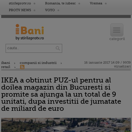
stirileprotv.ro
Romania, te iubesc
Vremea
PROTV NEWS
VOYO
ibani
companii si industrii
16 ianuarie 2017 14:09 / 9939
vizualizari
retail
IKEA a obtinut PUZ-ul pentru al
doilea magazin din Bucuresti si
promite sa ajunga la un total de 9
unitati, dupa investitii de jumatate
de miliard de euro