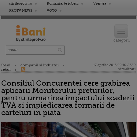
stirileprotv.ro
Romania, te iubesc
Vremea
PROTV NEWS
VOYO
ibani
companii si industrii
17 aprilie 2015 09:10 / 389
vizualizari
retail
Consiliul Concurentei cere grabirea
aplicarii Monitorului preturilor,
pentru urmarirea impactului scaderii
TVA si impiedicarea formarii de
carteluri in piata