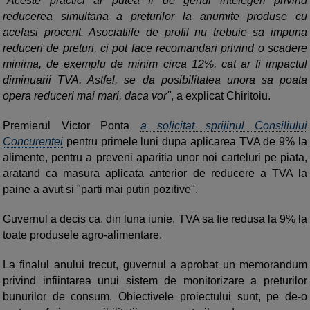
"Aceste practici ar putea fi de genul intelegeri privind
reducerea simultana a preturilor la anumite produse cu
acelasi procent. Asociatiile de profil nu trebuie sa impuna
reduceri de preturi, ci pot face recomandari privind o scadere
minima, de exemplu de minim circa 12%, cat ar fi impactul
diminuarii TVA. Astfel, se da posibilitatea unora sa poata
opera reduceri mai mari, daca vor"
, a explicat Chiritoiu.
Premierul Victor Ponta
a solicitat sprijinul Consiliului
Concurentei
pentru primele luni dupa aplicarea TVA de 9% la
alimente, pentru a preveni aparitia unor noi carteluri pe piata,
aratand ca masura aplicata anterior de reducere a TVA la
paine a avut si "parti mai putin pozitive".
Guvernul a decis ca, din luna iunie, TVA sa fie redusa la 9% la
toate produsele agro-alimentare.
La finalul anului trecut, guvernul a aprobat un memorandum
privind infiintarea unui sistem de monitorizare a preturilor
bunurilor de consum. Obiectivele proiectului sunt, pe de-o