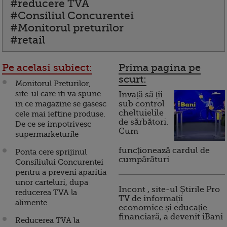
#reducere TVA
#Consiliul Concurentei
#Monitorul preturilor
#retail
Pe acelasi subiect:
Prima pagina pe
scurt:
Monitorul Preturilor,
site-ul care iti va spune
Invață să ții
in ce magazine se gasesc
sub control
cheltuielile
cele mai ieftine produse.
de sărbători.
De ce se impotrivesc
Cum
supermarketurile
funcționează cardul de
Ponta cere sprijinul
cumpărături
Consiliului Concurentei
pentru a preveni aparitia
unor carteluri, dupa
Incont , site-ul Știrile Pro
reducerea TVA la
TV de informații
alimente
economice și educație
financiară, a devenit iBani
Reducerea TVA la