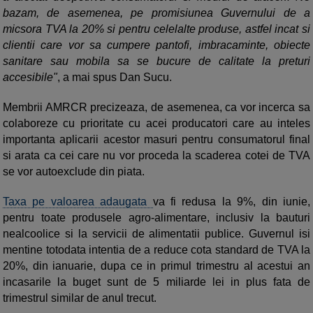
bazam, de asemenea, pe promisiunea Guvernului de a
micsora TVA la 20% si pentru celelalte produse, astfel incat si
clientii care vor sa cumpere pantofi, imbracaminte, obiecte
sanitare sau mobila sa se bucure de calitate la preturi
accesibile"
, a mai spus Dan Sucu.
Membrii AMRCR precizeaza, de asemenea, ca vor incerca sa
colaboreze cu prioritate cu acei producatori care au inteles
importanta aplicarii acestor masuri pentru consumatorul final
si arata ca cei care nu vor proceda la scaderea cotei de TVA
se vor autoexclude din piata.
Taxa pe valoarea adaugata
va fi redusa la 9%, din iunie,
pentru toate produsele agro-alimentare, inclusiv la bauturi
nealcoolice si la servicii de alimentatii publice. Guvernul isi
mentine totodata intentia de a reduce cota standard de TVA la
20%, din ianuarie, dupa ce in primul trimestru al acestui an
incasarile la buget sunt de 5 miliarde lei in plus fata de
trimestrul similar de anul trecut.