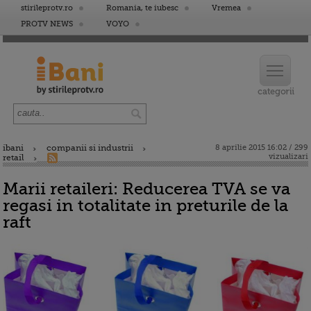
stirileprotv.ro
Romania, te iubesc
Vremea
PROTV NEWS
VOYO
ibani
companii si industrii
8 aprilie 2015 16:02 / 299
vizualizari
retail
Marii retaileri: Reducerea TVA se va
regasi in totalitate in preturile de la
raft