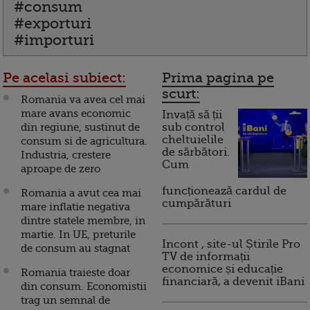
#consum
#exporturi
#importuri
Pe acelasi subiect:
Prima pagina pe
scurt:
Romania va avea cel mai
mare avans economic
Invață să ții
din regiune, sustinut de
sub control
cheltuielile
consum si de agricultura.
de sărbători.
Industria, crestere
Cum
aproape de zero
funcționează cardul de
Romania a avut cea mai
cumpărături
mare inflatie negativa
dintre statele membre, in
martie. In UE, preturile
Incont , site-ul Știrile Pro
de consum au stagnat
TV de informații
economice și educație
Romania traieste doar
financiară, a devenit iBani
din consum. Economistii
trag un semnal de