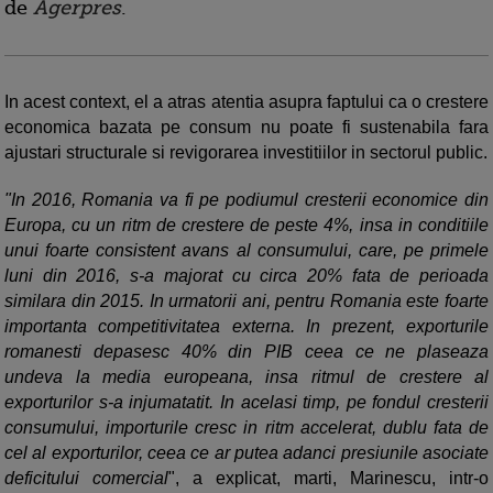
de
Agerpres
.
In acest context, el a atras atentia asupra faptului ca o crestere
economica bazata pe consum nu poate fi sustenabila fara
ajustari structurale si revigorarea investitiilor in sectorul public.
"In 2016, Romania va fi pe podiumul cresterii economice din
Europa, cu un ritm de crestere de peste 4%, insa in conditiile
unui foarte consistent avans al consumului, care, pe primele
luni din 2016, s-a majorat cu circa 20% fata de perioada
similara din 2015. In urmatorii ani, pentru Romania este foarte
importanta competitivitatea externa. In prezent, exporturile
romanesti depasesc 40% din PIB ceea ce ne plaseaza
undeva la media europeana, insa ritmul de crestere al
exporturilor s-a injumatatit. In acelasi timp, pe fondul cresterii
consumului, importurile cresc in ritm accelerat, dublu fata de
cel al exporturilor, ceea ce ar putea adanci presiunile asociate
deficitului comercial
", a explicat, marti, Marinescu, intr-o