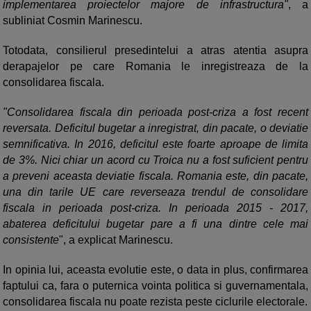
implementarea proiectelor majore de infrastructura"
, a
subliniat Cosmin Marinescu.
Totodata, consilierul presedintelui a atras atentia asupra
derapajelor pe care Romania le inregistreaza de la
consolidarea fiscala.
"Consolidarea fiscala din perioada post-criza a fost recent
reversata. Deficitul bugetar a inregistrat, din pacate, o deviatie
semnificativa. In 2016, deficitul este foarte aproape de limita
de 3%. Nici chiar un acord cu Troica nu a fost suficient pentru
a preveni aceasta deviatie fiscala. Romania este, din pacate,
una din tarile UE care reverseaza trendul de consolidare
fiscala in perioada post-criza. In perioada 2015 - 2017,
abaterea deficitului bugetar pare a fi una dintre cele mai
consistente
", a explicat Marinescu.
In opinia lui, aceasta evolutie este, o data in plus, confirmarea
faptului ca, fara o puternica vointa politica si guvernamentala,
consolidarea fiscala nu poate rezista peste ciclurile electorale.