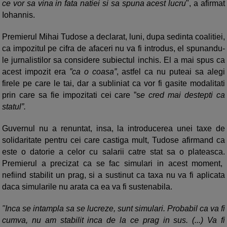
ce vor sa vina in fata natiei si sa spuna acest lucru
", a afirmat
Iohannis.
Premierul Mihai Tudose a declarat, luni, dupa sedinta coalitiei,
ca impozitul pe cifra de afaceri nu va fi introdus, el spunandu-
le jurnalistilor sa considere subiectul inchis. El a mai spus ca
acest impozit era
”ca o coasa”
, astfel ca nu puteai sa alegi
firele pe care le tai, dar a subliniat ca vor fi gasite modalitati
prin care sa fie impozitati cei care ”s
e cred mai destepti ca
statul”.
Guvernul nu a renuntat, insa, la introducerea unei taxe de
solidaritate pentru cei care castiga mult, Tudose afirmand ca
este o datorie a celor cu salarii catre stat sa o plateasca.
Premierul a precizat ca se fac simulari in acest moment,
nefiind stabilit un prag, si a sustinut ca taxa nu va fi aplicata
daca simularile nu arata ca ea va fi sustenabila.
"Inca se intampla sa se lucreze, sunt simulari. Probabil ca va fi
cumva, nu am stabilit inca de la ce prag in sus. (...) Va fi