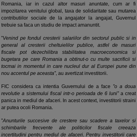
Romania, iar in cazul altor masuri anuntate, cum ar fi
impozitarea venitului global, taxa de solidaritate sau mutarea
contributiilor sociale de la angajator la angajat, Guvernul
trebuie sa faca un studiu de impact amanuntit.
”
Venind pe fondul cresterii salariilor din sectorul public si in
general al cresterii cheltuielilor publice, astfel de masuri
fiscale pot dezechilibra stabilitatea macroeconomica si
bugetara pe care Romania a obtinut-o cu multe sacrificii si
tocmai in momentul in care nucleul dur al Europei pune din
nou accentul pe aceasta”
, au avertizat investitorii.
FIC considera ca intentia Guvernului de a face
”o a doua
revolutie a sistemului fiscal intr-o perioada de 6 luni”
a creat
panica in mediul de afaceri. In acest context, investitorii straini
ar putea ocoli Romania.
”
Anunturile succesive de crestere sau scadere a taxelor si
schimbarile frecvente ale politicilor fiscale creeaza
incertitudini pentru mediul de afaceri. Pentru investitorii care