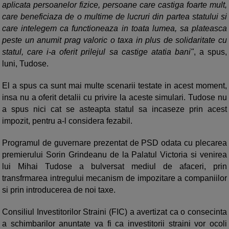
aplicata persoanelor fizice, persoane care castiga foarte mult,
care beneficiaza de o multime de lucruri din partea statului si
care intelegem ca functioneaza in toata lumea, sa plateasca
peste un anumit prag valoric o taxa in plus de solidaritate cu
statul, care i-a oferit prilejul sa castige atatia bani"
, a spus,
luni, Tudose.
El a spus ca sunt mai multe scenarii testate in acest moment,
insa nu a oferit detalii cu privire la aceste simulari. Tudose nu
a spus nici cat se asteapta statul sa incaseze prin acest
impozit, pentru a-l considera fezabil.
Programul de guvernare prezentat de PSD odata cu plecarea
premierului Sorin Grindeanu de la Palatul Victoria si venirea
lui Mihai Tudose a bulversat mediul de afaceri, prin
transfrmarea intregului mecanism de impozitare a companiilor
si prin introducerea de noi taxe.
Consiliul Investitorilor Straini (FIC) a avertizat ca o consecinta
a schimbarilor anuntate va fi ca investitorii straini vor ocoli