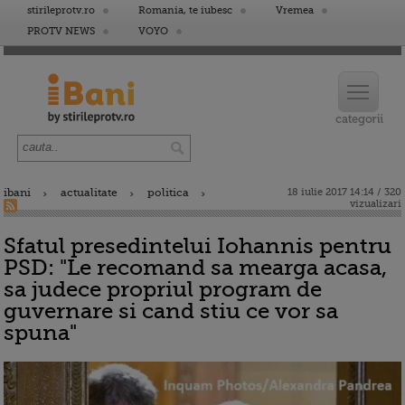
stirileprotv.ro
Romania, te iubesc
Vremea
PROTV NEWS
VOYO
ibani
actualitate
politica
18 iulie 2017 14:14 / 320
vizualizari
Sfatul presedintelui Iohannis pentru
PSD: "Le recomand sa mearga acasa,
sa judece propriul program de
guvernare si cand stiu ce vor sa
spuna"