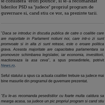
le considera "erori politice", si le-a recomandat
liderilor PSD sa "judece" propriul program de
guvernare si, cand stiu ce vor, sa prezinte tarii.
"
Daca se introduc in discutia publica de catre o coalitie care
are majoritate in Parlament notiuni noi, care intr-o zi sunt
promvoate si in alta zi sunt retrase, este o eroare politica
grava. Aceasta majoritate are capacitatea parlamentara sa
promoveze schimbarea legislatiei, iar economia, investitorii,
reactioneaza la asa ceva
", a spus presedintele, potrivit
News.ro
.
Seful statului a spus ca actuala coalitiei trebuie sa judece mai
bine masurile din programul de guvernare prezentat.
"Eu le-as recomanda pesedistilor cu foarte multa caldura sa
mearga acasa, sa judece un pic propriul program si cand stiu