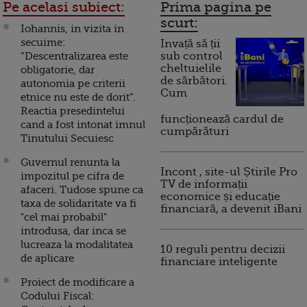
Pe acelasi subiect:
Prima pagina pe
scurt:
Iohannis, in vizita in
secuime:
Invață să ții
“Descentralizarea este
sub control
cheltuielile
obligatorie, dar
de sărbători.
autonomia pe criterii
Cum
etnice nu este de dorit”.
Reactia presedintelui
funcționează cardul de
cand a fost intonat imnul
cumpărături
Tinutului Secuiesc
Guvernul renunta la
Incont , site-ul Știrile Pro
impozitul pe cifra de
TV de informații
afaceri. Tudose spune ca
economice și educație
taxa de solidaritate va fi
financiară, a devenit iBani
"cel mai probabil"
introdusa, dar inca se
lucreaza la modalitatea
10 reguli pentru decizii
de aplicare
financiare inteligente
Proiect de modificare a
Codului Fiscal: