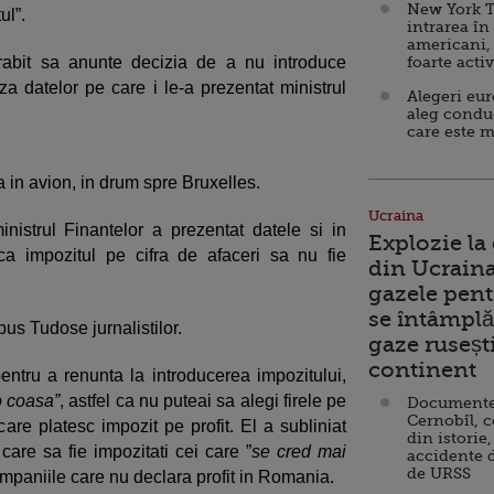
New York T
ul”.
intrarea în
americani,
abit sa anunte decizia de a nu introduce
foarte acti
za datelor pe care i le-a prezentat ministrul
Alegeri eu
aleg condu
care este m
a in avion, in drum spre Bruxelles.
Ucraina
nistrul Finantelor a prezentat datele si in
Explozie la
 ca impozitul pe cifra de afaceri sa nu fie
din Ucraina
gazele pent
se întâmplă 
spus Tudose jurnalistilor.
gaze ruseșt
continent
entru a renunta la introducerea impozitului,
o coasa”
, astfel ca nu puteai sa alegi firele pe
Documente d
Cernobîl, c
 care platesc impozit pe profit. El a subliniat
din istorie,
 care sa fie impozitati cei care ”
se cred mai
accidente 
de URSS
companiile care nu declara profit in Romania.