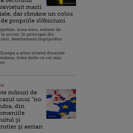
a secolului
raviețuit marii
ale, dar rămâne un colos
de propriile slăbiciuni
repetiție: zona euro, extrem de
 la șocuri, în principal din
iilor. Avertisment îngrijorător
Europa a atins nivelul dinainte
omânia, între țările cu cei mai
eri
na
ște măsuri de
 cazul unui ”no
ndra, din
Domeniile
uitul şi
rutier şi aerian