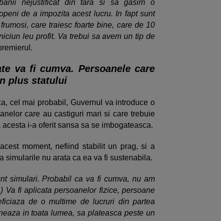
nii nejustificat din tara si sa gasim o
openi de a impozita acest lucru. In fapt sunt
 frumosi, care traiesc foarte bine, care de 10
iciun leu profit. Va trebui sa avem un tip de
premierul.
ate va fi cumva. Persoanele care
n plus statului
a, cel mai probabil, Guvernul va introduce o
oanelor care au castiguri mari si care trebuie
a acesta i-a oferit sansa sa se imbogateasca.
 acest moment, nefiind stabilit un prag, si a
a simularile nu arata ca ea va fi sustenabila.
nt simulari. Probabil ca va fi cumva, nu am
..) Va fi aplicata persoanelor fizice, persoane
eficiaza de o multime de lucruri din partea
ioneaza in toata lumea, sa plateasca peste un