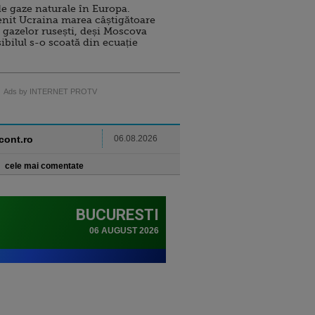
e gaze naturale în Europa.
nit Ucraina marea câștigătoare
 gazelor rusești, deși Moscova
sibilul s-o scoată din ecuație
Ads by INTERNET PROTV
ncont.ro
06.08.2026
cele mai comentate