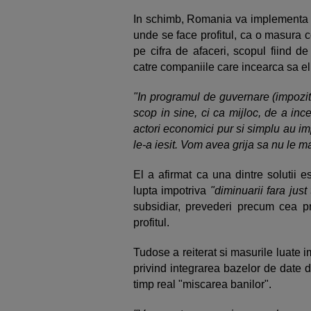
In schimb, Romania va implementa Di
unde se face profitul, ca o masura 
pe cifra de afaceri, scopul fiind d
catre companiile care incearca sa elu
"In programul de guvernare (impozitul
scop in sine, ci ca mijloc, de a in
actori economici pur si simplu au i
le-a iesit. Vom avea grija sa nu le 
El a afirmat ca una dintre solutii 
lupta impotriva
"diminuarii fara jus
subsidiar, prevederi precum cea pr
profitul.
Tudose a reiterat si masurile luate 
privind integrarea bazelor de date di
timp real "miscarea banilor".