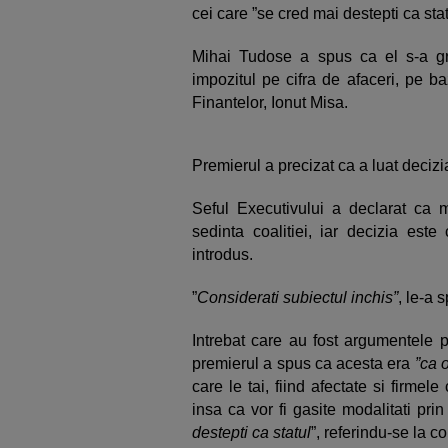
cei care ”se cred mai destepti ca stat
Mihai Tudose a spus ca el s-a gr
impozitul pe cifra de afaceri, pe ba
Finantelor, Ionut Misa.
Premierul a precizat ca a luat decizi
Seful Executivului a declarat ca mi
sedinta coalitiei, iar decizia este
introdus.
”
Considerati subiectul inchis”
, le-a 
Intrebat care au fost argumentele p
premierul a spus ca acesta era
”ca 
care le tai, fiind afectate si firmele
insa ca vor fi gasite modalitati prin
destepti ca statul
”, referindu-se la 