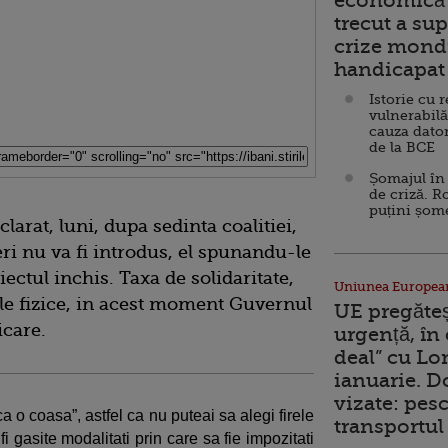
economică 
trecut a sup
crize mondi
handicapat 
Istorie cu 
vulnerabilă
cauza dator
de la BCE
Șomajul în 
de criză. R
puțini șom
arat, luni, dupa sedinta coalitiei,
eri nu va fi introdus, el spunandu-le
iectul inchis. Taxa de solidaritate,
Uniunea Europea
nele fizice, in acest moment Guvernul
UE pregăte
icare.
urgență, în
deal” cu Lo
ianuarie. 
vizate: pesc
a o coasa”, astfel ca nu puteai sa alegi firele
transportul 
fi gasite modalitati prin care sa fie impozitati