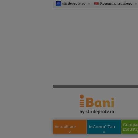
stirileprotv.ro
Romania, te iubesc
Compani
Actualitate
inContul Tau
industri