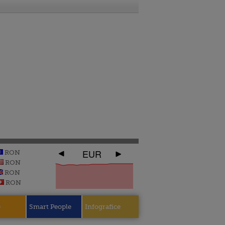
EUR
RON
RON
RON
RON
e
Smart People
Infografice