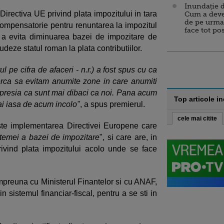
Inundație d
rectiva UE privind plata impozitului in tara
Cum a deve
de pe urma
compensatorie pentru renuntarea la impozitul
face tot po
e a evita diminuarea bazei de impozitare de
deze statul roman la plata contributiilor.
 pe cifra de afaceri - n.r.) a fost spus cu ca
cerca sa evitam anumite zone in care anumiti
mpresia ca sunt mai dibaci ca noi. Pana acum
Top articole i
mai iasa de acum incolo"
, a spus premierul.
cele mai citite
este implementarea Directivei Europene care
t temei a bazei de impozitare
", si care are, in
ivind plata impozitului acolo unde se face
impreuna cu Ministerul Finantelor si cu ANAF,
n sistemul financiar-fiscal, pentru a se sti in