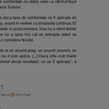
solidaritate cu statul, care i-a oferit prilejul
ierul Tudose.
e daca taxa de solidaritate va fi aplicata de
prag, avand in vedere ca simularile continua. El
tate in acest moment, insa nu a oferit detalii
se nu a spus nici cat se asteapta statul sa
-l considera fezabil.
 de la un anumit prag, un anumit procent, iar
 nu il vom aplica. (...) Daca cifra este foarte
rtul decat rezultatul, nu va fi aplicata"
, a
t
Twitter
RSS Feed