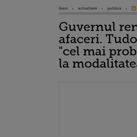
ibani
actualitate
politica
Guvernul ren
afaceri. Tudo
"cel mai prob
la modalitate