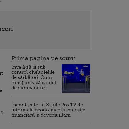
0
aceri
Prima pagina pe scurt:
Invață să ții sub
control cheltuielile
rt-
de sărbători. Cum
funcționează cardul
de cumpărături
te
Incont , site-ul Știrile Pro TV de
informații economice și educație
 o
financiară, a devenit iBani