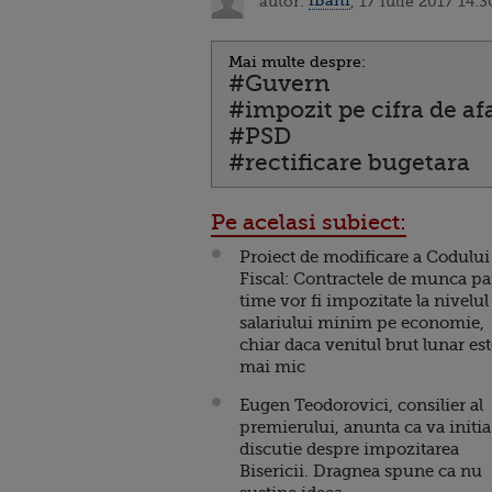
autor:
iBani
, 17 iulie 2017 14:3
Mai multe despre:
#Guvern
#impozit pe cifra de af
#PSD
#rectificare bugetara
Pe acelasi subiect:
Proiect de modificare a Codului
Fiscal: Contractele de munca pa
time vor fi impozitate la nivelul
salariului minim pe economie,
chiar daca venitul brut lunar es
mai mic
Eugen Teodorovici, consilier al
premierului, anunta ca va initia
discutie despre impozitarea
Bisericii. Dragnea spune ca nu