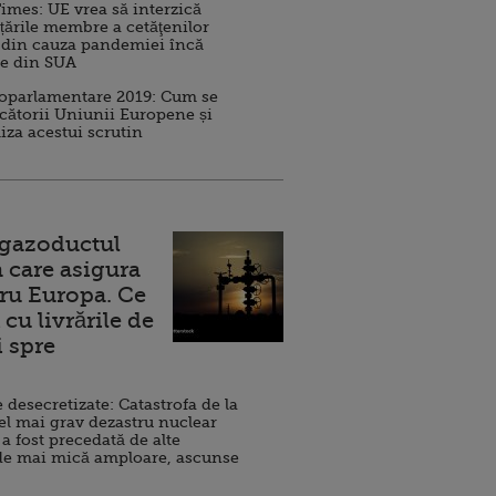
imes: UE vrea să interzică
 țările membre a cetăţenilor
 din cauza pandemiei încă
ve din SUA
roparlamentare 2019: Cum se
cătorii Uniunii Europene și
iza acestui scrutin
 gazoductul
 care asigura
ru Europa. Ce
cu livrările de
i spre
esecretizate: Catastrofa de la
el mai grav dezastru nuclear
 a fost precedată de alte
de mai mică amploare, ascunse