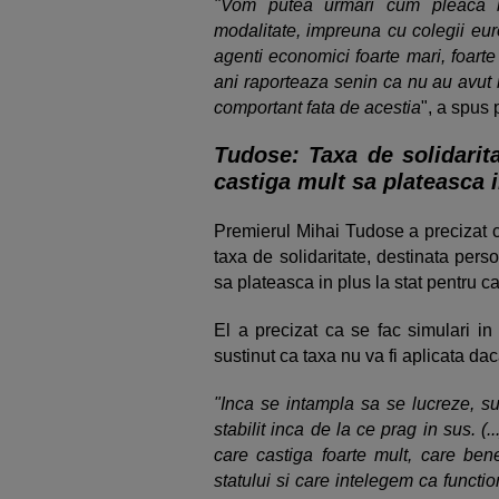
"Vom putea urmari cum pleaca ba
modalitate, impreuna cu colegii eur
agenti economici foarte mari, foarte
ani raporteaza senin ca nu au avut n
comportant fata de acestia
", a spus 
Tudose: Taxa de solidarit
castiga mult sa plateasca i
Premierul Mihai Tudose a precizat c
taxa de solidaritate, destinata pers
sa plateasca in plus la stat pentru c
El a precizat ca se fac simulari in
sustinut ca taxa nu va fi aplicata dac
"Inca se intampla sa se lucreze, su
stabilit inca de la ce prag in sus. (.
care castiga foarte mult, care ben
statului si care intelegem ca funct