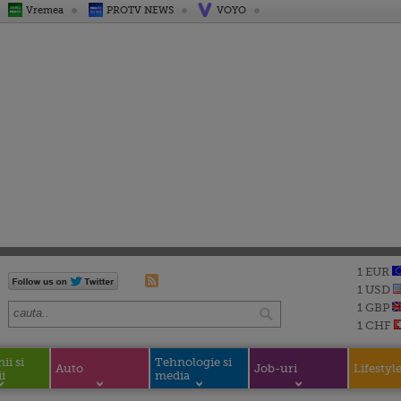
Vremea
PROTV NEWS
VOYO
1 EUR
1 USD
1 GBP
1 CHF
i si
Tehnologie si
Auto
Job-uri
Lifestyl
i
media