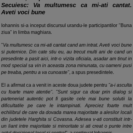
Secuiesc: Va multumesc ca mi-ati cantat.
Aveti voci bune
Iohannis si-a inceput discursul urandu-le participantilor "Buna
ziua" in limba maghiara.
"
Va multumesc ca mi-ati cantat cand am intrat. Aveti voci bune
si puternice. Din cate stiu eu, au trecut multi ani de cand un
presedinte a pasit aici, intr-o vizita oficiala, asadar am tinut in
mod special sa vin in aceasta zona minunata, cu oameni pusi
pe treaba, pentru a va cunoaste"
, a spus presedintele.
El a afirmat ca a venit in aceste doua judete pentru
"a-i asculta
cu foarte mare atentie". "Sunt sigur ca doar prin dialog si
parteneriat autentic pot fi gasite cele mai bune solutii la
dificultatile pe care le intampinati. Apreciez foarte mult
echilibrul de care da dovada marea majoritate a alesilor locali
din judetele Harghita si Covasna. Adesea v-ati constituit intr-
un liant intre majoritate si minoritate si ati creat o punte intre
actul decizional local si central
", a continuat Iohannis.