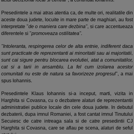
Presedintele a mai atras atentia ca, de multe ori, realitatile din
aceste doua judete, locuite in mare parte de maghiari, au fost
interpretate "
de o maniera care dezbina"
, si care accentueaza
diferentele si "
promoveaza ostilitatea".
"Intoleranta, respingerea celor de alta entnie, indiferent daca
sunt practicate de reprezentanti ai minoritatii sau ai majoritatii,
sunt cai sigure pentru blocarea evolutiei, atat a comunitatilor,
cat si a tarii in ansamblu. La fel cum izolarea acestor
comunitati nu este de natura sa favorizeze progresul
", a mai
spus Iohannis.
Presedintele Klaus Iohannis si-a inceput, marti, vizita in
Harghita si Covasna, cu o dezbatere alaturi de reprezentantii
administratiei publice locale din cele doua judete. In debutul
dezbaterii, dupa imnul Romaniei, a fost cantat imnul Tinutului
Secuiesc de catre intreaga sala si de catre presedintii CJ
Harghita si Covasna, care se aflau pe scena, alaturi de seful