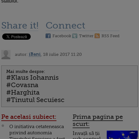
statului.
Share it!
Connect
Facebook
Twitter
RSS Feed
autor:
iBani
, 18 iulie 2017 11:20
Mai multe despre:
#Klaus Iohannis
#Covasna
#Harghita
#Tinutul Secuiesc
Pe acelasi subiect:
Prima pagina pe
scurt:
O initiativa cetateneasca
privind autonomia
Invață să ții
Tinutului Secuiesc a fost
sub control