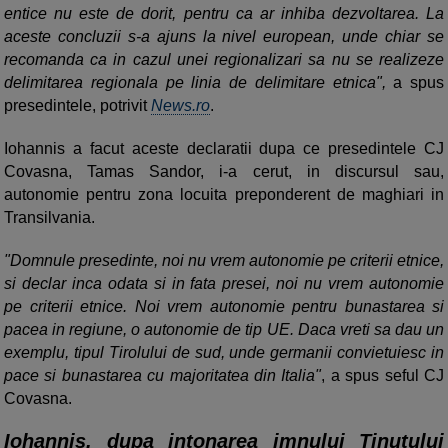
entice nu este de dorit, pentru ca ar inhiba dezvoltarea. La
aceste concluzii s-a ajuns la nivel european, unde chiar se
recomanda ca in cazul unei regionalizari sa nu se realizeze
delimitarea regionala pe linia de delimitare etnica",
a spus
presedintele, potrivit
News.ro
.
Iohannis a facut aceste declaratii dupa ce presedintele CJ
Covasna, Tamas Sandor, i-a cerut, in discursul sau,
autonomie pentru zona locuita preponderent de maghiari in
Transilvania.
"Domnule presedinte, noi nu vrem autonomie pe criterii etnice,
si declar inca odata si in fata presei, noi nu vrem autonomie
pe criterii etnice. Noi vrem autonomie pentru bunastarea si
pacea in regiune, o autonomie de tip UE. Daca vreti sa dau un
exemplu, tipul Tirolului de sud, unde germanii convietuiesc in
pace si bunastarea cu majoritatea din Italia"
, a spus seful CJ
Covasna.
Iohannis, dupa intonarea imnului Tinutului