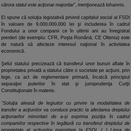
cărora statul este acţionar majoritar
", menţionează Iohannis.
El spune că soluţia legislativă privind capitalul social al FSDI
în valoare de 9.000.000.000 lei şi includerea în cadrul
Fondului a unor companii ce în ultimii ani au înregistrat
pierderi (de exemplu: CFR, Poşta Română, CE Oltenia) este
de natură să afecteze interesul naţional în activitatea
economică.
Şeful statului precizează că transferul unor bunuri aflate în
proprietatea privată a statului către o societate pe acţiuni, prin
lege, ca act de reglementare primară, încalcă principiul
separaţiei puterilor în stat şi jurisprudenţa Curţii
Constituţionale în materie.
"Soluţia aleasă de legiuitor cu privire la modalitatea de
transfer a acţiunilor va conduce practic la afectarea dreptului
acţionarilor minoritari de a-şi exprima poziţia în cadrul
companiilor respective în legătură cu transferul dreptului de
proprietate al acţiunilor majoritare la FSDI. (...) Lipsa de