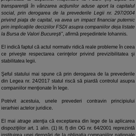
transparenţă în vânzarea acţiunilor aduse aport la capitalul
social, prin derogarea de la prevederile Legii nr. 297/2004
privind piaţa de capital, va avea un impact financiar puternic
prin implicaţiile deciziilor FSDI asupra companiilor deja listate
la Bursa de Valori Bucureşti"
, afirmă preşedintele Iohannis.
El indică faptul că actul normativ ridică reale probleme în ceea
ce priveşte respectarea cerinţelor privind previzibilitatea şi
stabilitatea legii.
Şeful statului mai spune că prin derogarea de la prevederile
din Legea nr. 24/2017 statul riscă să piardă controlul asupra
companiilor menţionate în lege.
Potrivit acestuia, unele prevederi contravin principiului
ierarhiei actelor juridice.
El mai atrage atenţia că exceptarea din lege de la aplicarea
dispoziţiilor art. 1 alin. (1) lit. f) din OG nr. 64/2001 reprezintă
instituirea unei derogări de la obligaţia companiilor naţionale