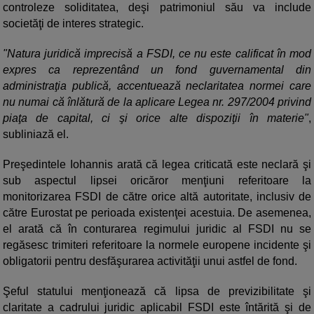
controleze soliditatea, deşi patrimoniul său va include
societăţi de interes strategic.
"Natura juridică imprecisă a FSDI, ce nu este calificat în mod
expres ca reprezentând un fond guvernamental din
administraţia publică, accentuează neclaritatea normei care
nu numai că înlătură de la aplicare Legea nr. 297/2004 privind
piaţa de capital, ci şi orice alte dispoziţii în materie"
,
subliniază el.
Preşedintele Iohannis arată că legea criticată este neclară şi
sub aspectul lipsei oricăror menţiuni referitoare la
monitorizarea FSDI de către orice altă autoritate, inclusiv de
către Eurostat pe perioada existenţei acestuia. De asemenea,
el arată că în conturarea regimului juridic al FSDI nu se
regăsesc trimiteri referitoare la normele europene incidente şi
obligatorii pentru desfăşurarea activităţii unui astfel de fond.
Şeful statului menţionează că lipsa de previzibilitate şi
claritate a cadrului juridic aplicabil FSDI este întărită şi de