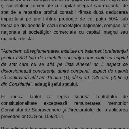
şi societăţilor comerciale cu capital integral sau majoritar de
stat de a repartiza profitul contabil rămas după deducerea
impozitului pe profit într-o proporţie de cel puţin 50% sub
formă de dividende în cazul societăţilor naţionale, companiilor
naţionale şi societăţilor comerciale cu capital integral sau
majoritar de stat.
"
Apreciem că reglementarea instituie un tratament preferenţial
pentru FSDI faţă de celelalte societăţi comerciale cu capital
de stat care nu se află pe lista Anexei nr. l, aspect ce
distorsionează concurenţa dintre companii, aspect de natură
să contravină atât art. 16 alin. (1), cât şi art. 135 alin. (2) lit. a)
din Constituţie"
, adaugă şeful statului.
El indică faptul că legea supusă controlului de
constituţionalitate exceptează remunerarea membrilor
Consiliului de Supraveghere şi Directoratului de la aplicarea
prevederilor OUG nr. 109/2011.
Preşedintele Iohannis spune că instituirea unei asemenea