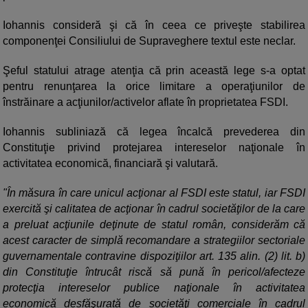
Iohannis consideră şi că în ceea ce priveşte stabilirea
componenţei Consiliului de Supraveghere textul este neclar.
Şeful statului atrage atenţia că prin această lege s-a optat
pentru renunţarea la orice limitare a operaţiunilor de
înstrăinare a acţiunilor/activelor aflate în proprietatea FSDI.
Iohannis subliniază că legea încalcă prevederea din
Constituţie privind protejarea intereselor naţionale în
activitatea economică, financiară şi valutară.
"În măsura în care unicul acţionar al FSDI este statul, iar FSDI
exercită şi calitatea de acţionar în cadrul societăţilor de la care
a preluat acţiunile deţinute de statul român, considerăm că
acest caracter de simplă recomandare a strategiilor sectoriale
guvernamentale contravine dispoziţiilor art. 135 alin. (2) lit. b)
din Constituţie întrucât riscă să pună în pericol/afecteze
protecţia intereselor publice naţionale în activitatea
economică desfăşurată de societăţi comerciale în cadrul