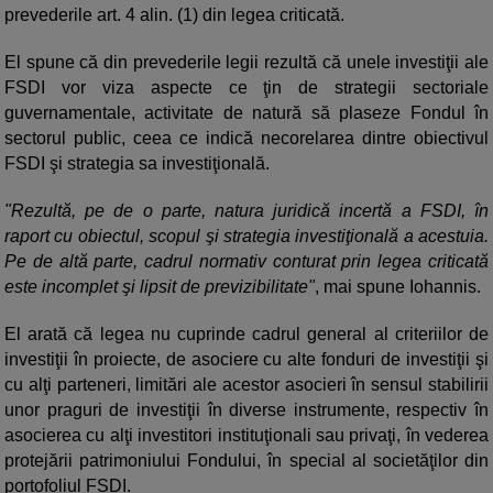
prevederile art. 4 alin. (1) din legea criticată.
El spune că din prevederile legii rezultă că unele investiţii ale
FSDI vor viza aspecte ce ţin de strategii sectoriale
guvernamentale, activitate de natură să plaseze Fondul în
sectorul public, ceea ce indică necorelarea dintre obiectivul
FSDI şi strategia sa investiţională.
"Rezultă, pe de o parte, natura juridică incertă a FSDI, în
raport cu obiectul, scopul şi strategia investiţională a acestuia.
Pe de altă parte, cadrul normativ conturat prin legea criticată
este incomplet şi lipsit de previzibilitate"
, mai spune Iohannis.
El arată că legea nu cuprinde cadrul general al criteriilor de
investiţii în proiecte, de asociere cu alte fonduri de investiţii şi
cu alţi parteneri, limitări ale acestor asocieri în sensul stabilirii
unor praguri de investiţii în diverse instrumente, respectiv în
asocierea cu alţi investitori instituţionali sau privaţi, în vederea
protejării patrimoniului Fondului, în special al societăţilor din
portofoliul FSDI.