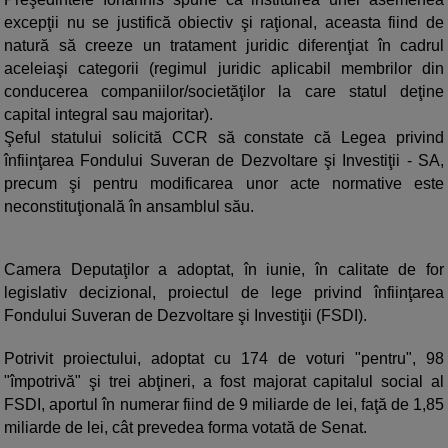
excepţii nu se justifică obiectiv şi raţional, aceasta fiind de
natură să creeze un tratament juridic diferenţiat în cadrul
aceleiaşi categorii (regimul juridic aplicabil membrilor din
conducerea companiilor/societăţilor la care statul deţine
capital integral sau majoritar).
Şeful statului solicită CCR să constate că Legea privind
înfiinţarea Fondului Suveran de Dezvoltare şi Investiţii - SA,
precum şi pentru modificarea unor acte normative este
neconstituţională în ansamblul său.
Camera Deputaţilor a adoptat, în iunie, în calitate de for
legislativ decizional, proiectul de lege privind înfiinţarea
Fondului Suveran de Dezvoltare şi Investiţii (FSDI).
Potrivit proiectului, adoptat cu 174 de voturi "pentru", 98
"împotrivă" şi trei abţineri, a fost majorat capitalul social al
FSDI, aportul în numerar fiind de 9 miliarde de lei, faţă de 1,85
miliarde de lei, cât prevedea forma votată de Senat.