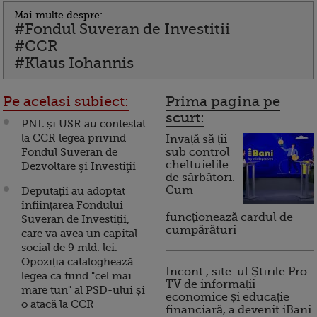
Mai multe despre:
#Fondul Suveran de Investitii
#CCR
#Klaus Iohannis
Pe acelasi subiect:
Prima pagina pe
scurt:
PNL și USR au contestat
la CCR legea privind
Invață să ții
Fondul Suveran de
sub control
cheltuielile
Dezvoltare şi Investiţii
de sărbători.
Cum
Deputații au adoptat
înființarea Fondului
funcționează cardul de
Suveran de Investiții,
cumpărături
care va avea un capital
social de 9 mld. lei.
Opoziția cataloghează
Incont , site-ul Știrile Pro
legea ca fiind "cel mai
TV de informații
mare tun" al PSD-ului și
economice și educație
o atacă la CCR
financiară, a devenit iBani