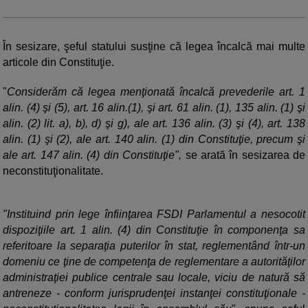
În sesizare, şeful statului susţine că legea încalcă mai multe
articole din Constituţie.
"
Considerăm că legea menţionată încalcă prevederile art. 1
alin. (4) şi (5), art. 16 alin.(1), şi art. 61 alin. (1), 135 alin. (1) şi
alin. (2) lit. a), b), d) şi g), ale art. 136 alin. (3) şi (4), art. 138
alin. (1) şi (2), ale art. 140 alin. (1) din Constituţie, precum şi
ale art. 147 alin. (4) din Constituţie",
se arată în sesizarea de
neconstituţionalitate.
"Instituind prin lege înfiinţarea FSDI Parlamentul a nesocotit
dispoziţiile art. 1 alin. (4) din Constituţie în componenţa sa
referitoare la separaţia puterilor în stat, reglementând într-un
domeniu ce ţine de competenţa de reglementare a autorităţilor
administraţiei publice centrale sau locale, viciu de natură să
antreneze - conform jurisprudenţei instanţei constituţionale -