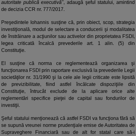
autoritate publică executivă"
, adaugă şeful statului, amintind
de decizia CCR nr. 777/2017.
Preşedintele Iohannis susţine că, prin obiect, scop, strategia
investiţională, modul de selectare a conducerii şi modalitatea
de înstrăinare a acţiunilor sau activelor din proprietatea FSDI,
legea criticată încalcă prevederile art. 1 alin. (5) din
Constituţie.
El susţine că norma ce reglementează organizarea şi
funcţionarea FSDI prin raportare exclusivă la prevederile Legii
societăţilor nr. 31/1990 şi la cele ale legii criticate este lipsită
de previzibilitate, fiind astfel încălcate dispoziţiile din
Constituţie, întrucât exclude de la aplicare orice alte
reglementări specifice pieţei de capital sau fondurilor de
investiţii.
Şeful statului menţionează că astfel FSDI va funcţiona fără să
se supună vreunei norme prudenţiale emise de Autoritatea de
Supraveghere Financiară sau de alt for statal care să-i