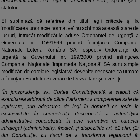
neconstituţionalitatea legii în ansamblul său
", spune şeful
statului.
El subliniază că referirea din titlul legii criticate şi la
'modificarea unor acte normative' nu schimbă această stare de
lucruri, întrucât modificările aduse Ordonanţei de urgenţă a
Guvernului nr. 159/1999 privind înfiinţarea Companiei
Naţionale 'Loteria Română' SA, respectiv Ordonanţei de
urgenţă a Guvernului nr. 199/2000 privind înfiinţarea
Companiei Naţionale 'Imprimeria Naţională' SA sunt simple
modificări de corelare legislativă devenite necesare ca urmare
a înfiinţării Fondului Suveran de Dezvoltare şi Investiţii.
"În jurisprudenţa sa, Curtea Constituţională a stabilit că
exercitarea arbitrară de către Parlament a competenţei sale de
legiferare, prin adoptarea de legi în domenii ce revin în
exclusivitate în competenţa decizională a autorităţilor
administrative concretizată în acte normative cu caracter
infralegal (administrativ), încalcă şi dispoziţiile art. 61 alin. (1)
din Constituţie, cu riscul de a transforma legiuitorul în