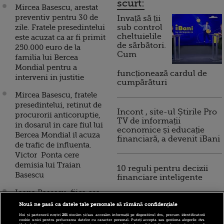
scurt:
Mircea Basescu, arestat
preventiv pentru 30 de
Invață să ții
zile. Fratele presedintelui
sub control
cheltuielile
este acuzat ca ar fi primit
de sărbători.
250.000 euro de la
Cum
familia lui Bercea
Mondial pentru a
funcționează cardul de
interveni in justitie
cumpărături
Mircea Basescu, fratele
presedintelui, retinut de
Incont , site-ul Știrile Pro
procurorii anticoruptie,
TV de informații
in dosarul in care fiul lui
economice și educație
Bercea Mondial il acuza
financiară, a devenit iBani
de trafic de influenta.
Victor Ponta cere
demisia lui Traian
10 reguli pentru decizii
Basescu
financiare inteligente
Ioana Basescu, fiica cea
mare a presedintelui, s-a
Nouă ne pasă ca datele tale personale să rămână confidențiale
casatorit
Noi și partenerii noștri
201
stocăm și/sau accesăm informații pe dispozitivul dvs., precum identificatorii
cookie unici pentru prelucrarea datelor cu caracter personal. Puteți accepta sau gestiona alegerile dvs.