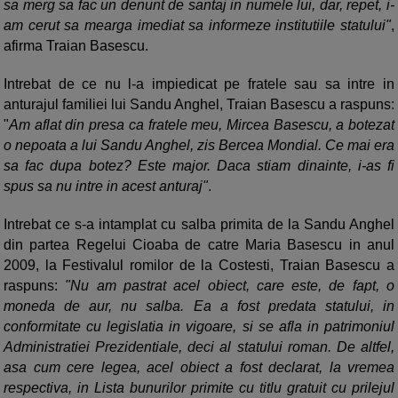
sa merg sa fac un denunt de santaj in numele lui, dar, repet, i-
am cerut sa mearga imediat sa informeze institutiile statului"
,
afirma Traian Basescu.
Intrebat de ce nu l-a impiedicat pe fratele sau sa intre in
anturajul familiei lui Sandu Anghel, Traian Basescu a raspuns:
"
Am aflat din presa ca fratele meu, Mircea Basescu, a botezat
o nepoata a lui Sandu Anghel, zis Bercea Mondial. Ce mai era
sa fac dupa botez? Este major. Daca stiam dinainte, i-as fi
spus sa nu intre in acest anturaj"
.
Intrebat ce s-a intamplat cu salba primita de la Sandu Anghel
din partea Regelui Cioaba de catre Maria Basescu in anul
2009, la Festivalul romilor de la Costesti, Traian Basescu a
raspuns:
"Nu am pastrat acel obiect, care este, de fapt, o
moneda de aur, nu salba. Ea a fost predata statului, in
conformitate cu legislatia in vigoare, si se afla in patrimoniul
Administratiei Prezidentiale, deci al statului roman. De altfel,
asa cum cere legea, acel obiect a fost declarat, la vremea
respectiva, in Lista bunurilor primite cu titlu gratuit cu prilejul