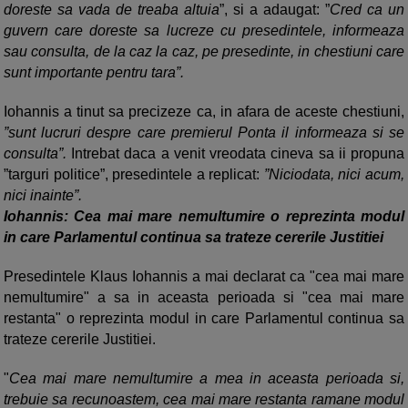
doreste sa vada de treaba altuia
”, si a adaugat: ”
Cred ca un
guvern care doreste sa lucreze cu presedintele, informeaza
sau consulta, de la caz la caz, pe presedinte, in chestiuni care
sunt importante pentru tara”.
Iohannis a tinut sa precizeze ca, in afara de aceste chestiuni,
”sunt lucruri despre care premierul Ponta il informeaza si se
consulta”.
Intrebat daca a venit vreodata cineva sa ii propuna
”targuri politice”, presedintele a replicat:
”Niciodata, nici acum,
nici inainte”.
Iohannis: Cea mai mare nemultumire o reprezinta modul
in care Parlamentul continua sa trateze cererile Justitiei
Presedintele Klaus Iohannis a mai declarat ca "cea mai mare
nemultumire" a sa in aceasta perioada si "cea mai mare
restanta" o reprezinta modul in care Parlamentul continua sa
trateze cererile Justitiei.
"
Cea mai mare nemultumire a mea in aceasta perioada si,
trebuie sa recunoastem, cea mai mare restanta ramane modul